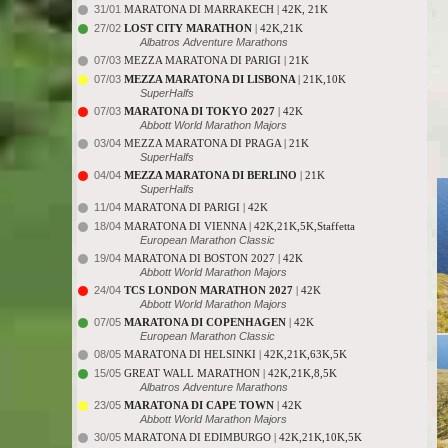
31/01
MARATONA DI MARRAKECH | 42K, 21K
27/02
LOST CITY MARATHON
| 42K,21K
Albatros Adventure Marathons
07/03
MEZZA MARATONA DI PARIGI | 21K
07/03
MEZZA MARATONA DI LISBONA
| 21K,10K
SuperHalfs
07/03
MARATONA DI TOKYO 2027
| 42K
Abbott World Marathon Majors
03/04
MEZZA MARATONA DI PRAGA | 21K
SuperHalfs
04/04
MEZZA MARATONA DI BERLINO
| 21K
SuperHalfs
11/04
MARATONA DI PARIGI | 42K
18/04
MARATONA DI VIENNA | 42K,21K,5K,Staffetta
European Marathon Classic
19/04
MARATONA DI BOSTON 2027 | 42K
Abbott World Marathon Majors
24/04
TCS LONDON MARATHON 2027
| 42K
Abbott World Marathon Majors
07/05
MARATONA DI COPENHAGEN
| 42K
European Marathon Classic
08/05
MARATONA DI HELSINKI | 42K,21K,63K,5K
15/05
GREAT WALL MARATHON | 42K,21K,8,5K
Albatros Adventure Marathons
23/05
MARATONA DI CAPE TOWN
| 42K
Abbott World Marathon Majors
30/05
MARATONA DI EDIMBURGO | 42K,21K,10K,5K