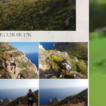
| 2,5K 8K 17K