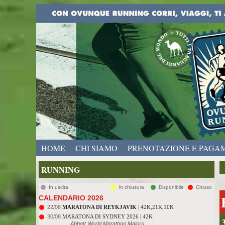
HOME
CHI SIAMO
PRENOTAZIONE E PAGA
RUNNING
In uscita
In chiusura
Disponibile
Chiuso
CALENDARIO 2026
22/08
MARATONA DI REYKJAVIK
| 42K,21K,10K
30/08
MARATONA DI SYDNEY 2026 | 42K
Abbott World Marathon Majors