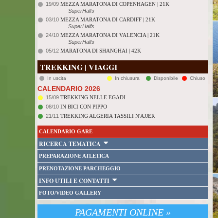
19/09
MEZZA MARATONA DI COPENHAGEN | 21K
SuperHalfs
03/10
MEZZA MARATONA DI CARDIFF | 21K
SuperHalfs
24/10
MEZZA MARATONA DI VALENCIA | 21K
SuperHalfs
05/12
MARATONA DI SHANGHAI | 42K
TREKKING | VIAGGI
In uscita
In chiusura
Disponibile
Chiuso
CALENDARIO 2026
15/09
TREKKING NELLE EGADI
08/10
IN BICI CON PIPPO
21/11
TREKKING ALGERIA TASSILI N'AJJER
CALENDARIO GARE
RICERCA TEMATICA
PREPARAZIONE ATLETICA
PRENOTAZIONE PARCHEGGIO
INFO UTILI E CONTATTI
FOTO/VIDEO GALLERY
PAGAMENTI ONLINE »