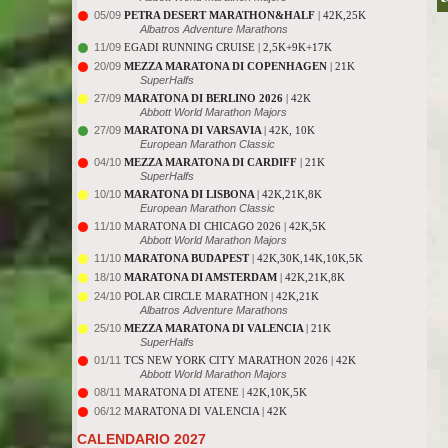
05/09
PETRA DESERT MARATHON&HALF
| 42K,25K
Albatros Adventure Marathons
11/09
EGADI RUNNING CRUISE | 2,5K+9K+17K
20/09
MEZZA MARATONA DI COPENHAGEN
| 21K
SuperHalfs
27/09
MARATONA DI BERLINO 2026
| 42K
Abbott World Marathon Majors
27/09
MARATONA DI VARSAVIA
| 42K, 10K
European Marathon Classic
04/10
MEZZA MARATONA DI CARDIFF
| 21K
SuperHalfs
10/10
MARATONA DI LISBONA
| 42K,21K,8K
European Marathon Classic
11/10
MARATONA DI CHICAGO 2026 | 42K,5K
Abbott World Marathon Majors
11/10
MARATONA BUDAPEST
| 42K,30K,14K,10K,5K
18/10
MARATONA DI AMSTERDAM
| 42K,21K,8K
24/10
POLAR CIRCLE MARATHON | 42K,21K
Albatros Adventure Marathons
25/10
MEZZA MARATONA DI VALENCIA
| 21K
SuperHalfs
01/11
TCS NEW YORK CITY MARATHON 2026 | 42K
Abbott World Marathon Majors
08/11
MARATONA DI ATENE | 42K,10K,5K
06/12
MARATONA DI VALENCIA | 42K
CALENDARIO 2027