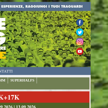
NTATTI
MM
SUPERHALFS
9K+17K
026 | 13 09 2026