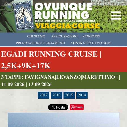
CHI SIAMO
ASSICURAZIONI
CONTATTI
PRENOTAZIONE E PAGAMENTI
CONTRATTO DI VIAGGIO
EGADI RUNNING CRUISE |
2,5K+9K+17K
3 TAPPE: FAVIGNANA|LEVANZO|MARETTIMO | |
11 09 2026 | 13 09 2026
2017
2016
2015
2014
Save