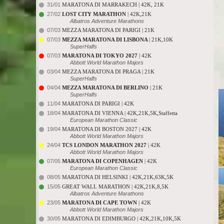
31/01
MARATONA DI MARRAKECH | 42K, 21K
27/02
LOST CITY MARATHON
| 42K,21K
Albatros Adventure Marathons
07/03
MEZZA MARATONA DI PARIGI | 21K
07/03
MEZZA MARATONA DI LISBONA
| 21K,10K
SuperHalfs
07/03
MARATONA DI TOKYO 2027
| 42K
Abbott World Marathon Majors
03/04
MEZZA MARATONA DI PRAGA | 21K
SuperHalfs
04/04
MEZZA MARATONA DI BERLINO
| 21K
SuperHalfs
11/04
MARATONA DI PARIGI | 42K
18/04
MARATONA DI VIENNA | 42K,21K,5K,Staffetta
European Marathon Classic
19/04
MARATONA DI BOSTON 2027 | 42K
Abbott World Marathon Majors
24/04
TCS LONDON MARATHON 2027
| 42K
Abbott World Marathon Majors
07/05
MARATONA DI COPENHAGEN
| 42K
European Marathon Classic
08/05
MARATONA DI HELSINKI | 42K,21K,63K,5K
15/05
GREAT WALL MARATHON | 42K,21K,8,5K
Albatros Adventure Marathons
23/05
MARATONA DI CAPE TOWN
| 42K
Abbott World Marathon Majors
30/05
MARATONA DI EDIMBURGO | 42K,21K,10K,5K