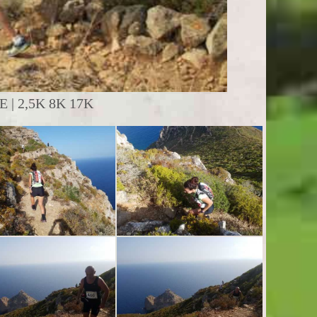
| 2,5K 8K 17K