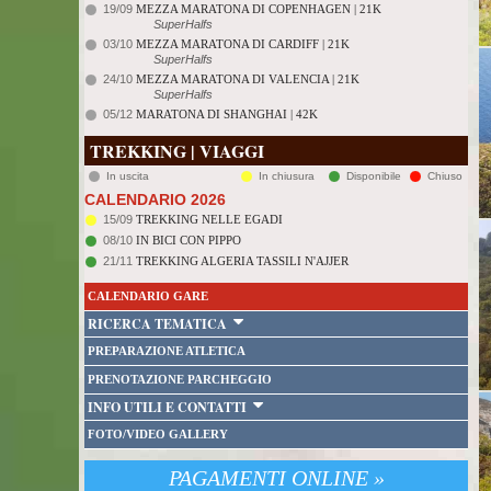
19/09
MEZZA MARATONA DI COPENHAGEN | 21K
SuperHalfs
03/10
MEZZA MARATONA DI CARDIFF | 21K
SuperHalfs
24/10
MEZZA MARATONA DI VALENCIA | 21K
SuperHalfs
05/12
MARATONA DI SHANGHAI | 42K
TREKKING | VIAGGI
In uscita
In chiusura
Disponibile
Chiuso
CALENDARIO 2026
15/09
TREKKING NELLE EGADI
08/10
IN BICI CON PIPPO
21/11
TREKKING ALGERIA TASSILI N'AJJER
CALENDARIO GARE
RICERCA TEMATICA
PREPARAZIONE ATLETICA
PRENOTAZIONE PARCHEGGIO
INFO UTILI E CONTATTI
FOTO/VIDEO GALLERY
PAGAMENTI ONLINE »