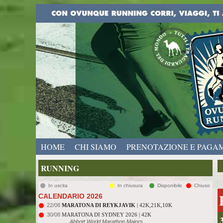
HOME
CHI SIAMO
PRENOTAZIONE E PAGA
RUNNING
In uscita
In chiusura
Disponibile
Chiuso
CALENDARIO 2026
22/08
MARATONA DI REYKJAVIK
| 42K,21K,10K
30/08
MARATONA DI SYDNEY 2026 | 42K
Abbott World Marathon Majors