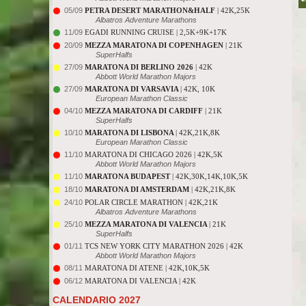
05/09
PETRA DESERT MARATHON&HALF
| 42K,25K
Albatros Adventure Marathons
11/09
EGADI RUNNING CRUISE | 2,5K+9K+17K
20/09
MEZZA MARATONA DI COPENHAGEN
| 21K
SuperHalfs
27/09
MARATONA DI BERLINO 2026
| 42K
Abbott World Marathon Majors
27/09
MARATONA DI VARSAVIA
| 42K, 10K
European Marathon Classic
04/10
MEZZA MARATONA DI CARDIFF
| 21K
SuperHalfs
10/10
MARATONA DI LISBONA
| 42K,21K,8K
European Marathon Classic
11/10
MARATONA DI CHICAGO 2026 | 42K,5K
Abbott World Marathon Majors
11/10
MARATONA BUDAPEST
| 42K,30K,14K,10K,5K
18/10
MARATONA DI AMSTERDAM
| 42K,21K,8K
24/10
POLAR CIRCLE MARATHON | 42K,21K
Albatros Adventure Marathons
25/10
MEZZA MARATONA DI VALENCIA
| 21K
SuperHalfs
01/11
TCS NEW YORK CITY MARATHON 2026 | 42K
Abbott World Marathon Majors
08/11
MARATONA DI ATENE | 42K,10K,5K
06/12
MARATONA DI VALENCIA | 42K
CALENDARIO 2027