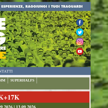
NTATTI
MM
SUPERHALFS
9K+17K
026 | 13 09 2026