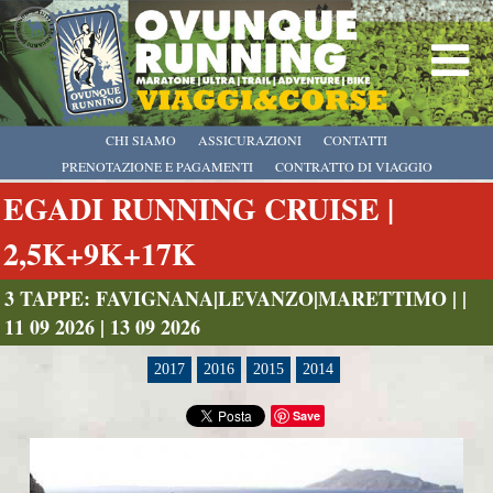
CHI SIAMO
ASSICURAZIONI
CONTATTI
PRENOTAZIONE E PAGAMENTI
CONTRATTO DI VIAGGIO
EGADI RUNNING CRUISE |
2,5K+9K+17K
3 TAPPE: FAVIGNANA|LEVANZO|MARETTIMO | |
11 09 2026 | 13 09 2026
2017
2016
2015
2014
Save