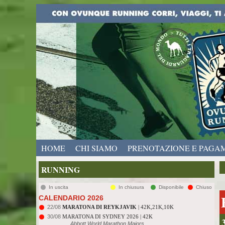
HOME
CHI SIAMO
PRENOTAZIONE E PAGA
RUNNING
In uscita
In chiusura
Disponibile
Chiuso
CALENDARIO 2026
22/08
MARATONA DI REYKJAVIK
| 42K,21K,10K
30/08
MARATONA DI SYDNEY 2026 | 42K
Abbott World Marathon Majors