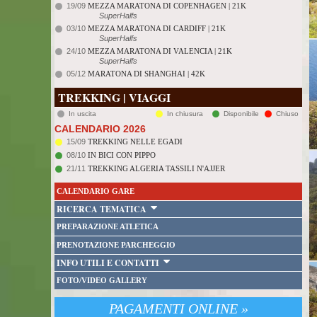
19/09
MEZZA MARATONA DI COPENHAGEN | 21K
SuperHalfs
03/10
MEZZA MARATONA DI CARDIFF | 21K
SuperHalfs
24/10
MEZZA MARATONA DI VALENCIA | 21K
SuperHalfs
05/12
MARATONA DI SHANGHAI | 42K
TREKKING | VIAGGI
In uscita
In chiusura
Disponibile
Chiuso
CALENDARIO 2026
15/09
TREKKING NELLE EGADI
08/10
IN BICI CON PIPPO
21/11
TREKKING ALGERIA TASSILI N'AJJER
CALENDARIO GARE
RICERCA TEMATICA
PREPARAZIONE ATLETICA
PRENOTAZIONE PARCHEGGIO
INFO UTILI E CONTATTI
FOTO/VIDEO GALLERY
PAGAMENTI ONLINE »