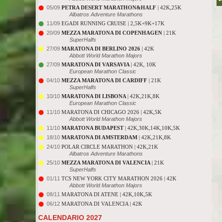
05/09
PETRA DESERT MARATHON&HALF
| 42K,25K
Albatros Adventure Marathons
11/09
EGADI RUNNING CRUISE | 2,5K+9K+17K
20/09
MEZZA MARATONA DI COPENHAGEN
| 21K
SuperHalfs
27/09
MARATONA DI BERLINO 2026
| 42K
Abbott World Marathon Majors
27/09
MARATONA DI VARSAVIA
| 42K, 10K
European Marathon Classic
04/10
MEZZA MARATONA DI CARDIFF
| 21K
SuperHalfs
10/10
MARATONA DI LISBONA
| 42K,21K,8K
European Marathon Classic
11/10
MARATONA DI CHICAGO 2026 | 42K,5K
Abbott World Marathon Majors
11/10
MARATONA BUDAPEST
| 42K,30K,14K,10K,5K
18/10
MARATONA DI AMSTERDAM
| 42K,21K,8K
24/10
POLAR CIRCLE MARATHON | 42K,21K
Albatros Adventure Marathons
25/10
MEZZA MARATONA DI VALENCIA
| 21K
SuperHalfs
01/11
TCS NEW YORK CITY MARATHON 2026 | 42K
Abbott World Marathon Majors
08/11
MARATONA DI ATENE | 42K,10K,5K
06/12
MARATONA DI VALENCIA | 42K
CALENDARIO 2027