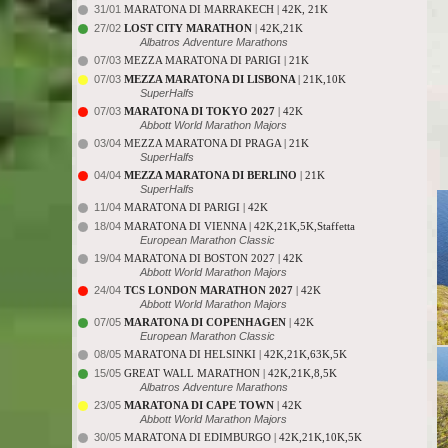
31/01
MARATONA DI MARRAKECH | 42K, 21K
27/02
LOST CITY MARATHON
| 42K,21K
Albatros Adventure Marathons
07/03
MEZZA MARATONA DI PARIGI | 21K
07/03
MEZZA MARATONA DI LISBONA
| 21K,10K
SuperHalfs
07/03
MARATONA DI TOKYO 2027
| 42K
Abbott World Marathon Majors
03/04
MEZZA MARATONA DI PRAGA | 21K
SuperHalfs
04/04
MEZZA MARATONA DI BERLINO
| 21K
SuperHalfs
11/04
MARATONA DI PARIGI | 42K
18/04
MARATONA DI VIENNA | 42K,21K,5K,Staffetta
European Marathon Classic
19/04
MARATONA DI BOSTON 2027 | 42K
Abbott World Marathon Majors
24/04
TCS LONDON MARATHON 2027
| 42K
Abbott World Marathon Majors
07/05
MARATONA DI COPENHAGEN
| 42K
European Marathon Classic
08/05
MARATONA DI HELSINKI | 42K,21K,63K,5K
15/05
GREAT WALL MARATHON | 42K,21K,8,5K
Albatros Adventure Marathons
23/05
MARATONA DI CAPE TOWN
| 42K
Abbott World Marathon Majors
30/05
MARATONA DI EDIMBURGO | 42K,21K,10K,5K