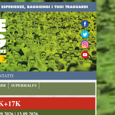
NTATTI
MM
SUPERHALFS
9K+17K
026 | 13 09 2026