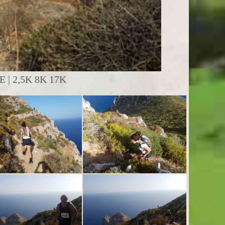
| 2,5K 8K 17K