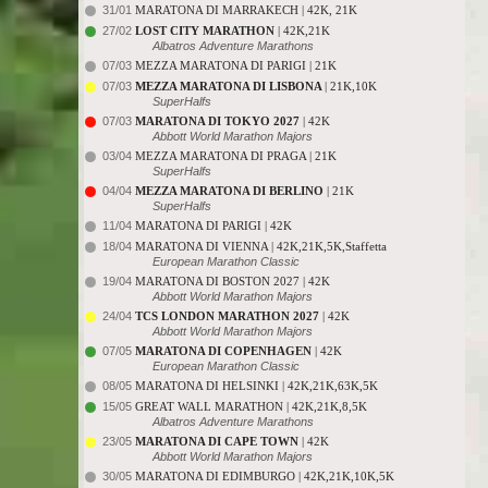
31/01
MARATONA DI MARRAKECH | 42K, 21K
27/02
LOST CITY MARATHON
| 42K,21K
Albatros Adventure Marathons
07/03
MEZZA MARATONA DI PARIGI | 21K
07/03
MEZZA MARATONA DI LISBONA
| 21K,10K
SuperHalfs
07/03
MARATONA DI TOKYO 2027
| 42K
Abbott World Marathon Majors
03/04
MEZZA MARATONA DI PRAGA | 21K
SuperHalfs
04/04
MEZZA MARATONA DI BERLINO
| 21K
SuperHalfs
11/04
MARATONA DI PARIGI | 42K
18/04
MARATONA DI VIENNA | 42K,21K,5K,Staffetta
European Marathon Classic
19/04
MARATONA DI BOSTON 2027 | 42K
Abbott World Marathon Majors
24/04
TCS LONDON MARATHON 2027
| 42K
Abbott World Marathon Majors
07/05
MARATONA DI COPENHAGEN
| 42K
European Marathon Classic
08/05
MARATONA DI HELSINKI | 42K,21K,63K,5K
15/05
GREAT WALL MARATHON | 42K,21K,8,5K
Albatros Adventure Marathons
23/05
MARATONA DI CAPE TOWN
| 42K
Abbott World Marathon Majors
30/05
MARATONA DI EDIMBURGO | 42K,21K,10K,5K