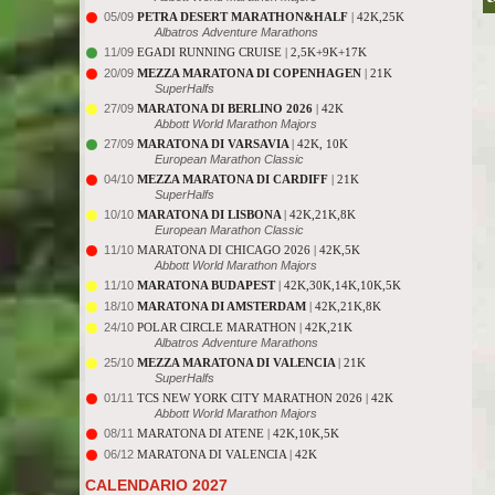
05/09
PETRA DESERT MARATHON&HALF
| 42K,25K
Albatros Adventure Marathons
11/09
EGADI RUNNING CRUISE | 2,5K+9K+17K
20/09
MEZZA MARATONA DI COPENHAGEN
| 21K
SuperHalfs
27/09
MARATONA DI BERLINO 2026
| 42K
Abbott World Marathon Majors
27/09
MARATONA DI VARSAVIA
| 42K, 10K
European Marathon Classic
04/10
MEZZA MARATONA DI CARDIFF
| 21K
SuperHalfs
10/10
MARATONA DI LISBONA
| 42K,21K,8K
European Marathon Classic
11/10
MARATONA DI CHICAGO 2026 | 42K,5K
Abbott World Marathon Majors
11/10
MARATONA BUDAPEST
| 42K,30K,14K,10K,5K
18/10
MARATONA DI AMSTERDAM
| 42K,21K,8K
24/10
POLAR CIRCLE MARATHON | 42K,21K
Albatros Adventure Marathons
25/10
MEZZA MARATONA DI VALENCIA
| 21K
SuperHalfs
01/11
TCS NEW YORK CITY MARATHON 2026 | 42K
Abbott World Marathon Majors
08/11
MARATONA DI ATENE | 42K,10K,5K
06/12
MARATONA DI VALENCIA | 42K
CALENDARIO 2027