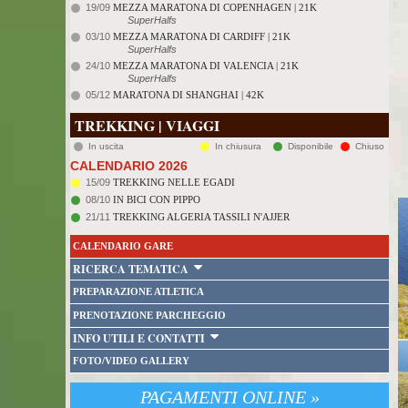
19/09
MEZZA MARATONA DI COPENHAGEN | 21K
SuperHalfs
03/10
MEZZA MARATONA DI CARDIFF | 21K
SuperHalfs
24/10
MEZZA MARATONA DI VALENCIA | 21K
SuperHalfs
05/12
MARATONA DI SHANGHAI | 42K
TREKKING | VIAGGI
In uscita
In chiusura
Disponibile
Chiuso
CALENDARIO 2026
15/09
TREKKING NELLE EGADI
08/10
IN BICI CON PIPPO
21/11
TREKKING ALGERIA TASSILI N'AJJER
CALENDARIO GARE
RICERCA TEMATICA
PREPARAZIONE ATLETICA
PRENOTAZIONE PARCHEGGIO
INFO UTILI E CONTATTI
FOTO/VIDEO GALLERY
PAGAMENTI ONLINE »