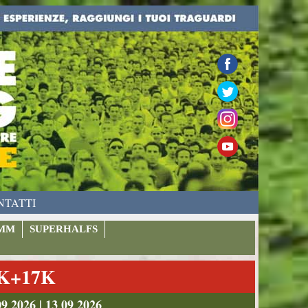
NTATTI
MM
SUPERHALFS
9K+17K
026 | 13 09 2026