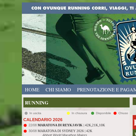
HOME
CHI SIAMO
PRENOTAZIONE E PAGA
RUNNING
In uscita
In chiusura
Disponibile
Chiuso
CALENDARIO 2026
22/08
MARATONA DI REYKJAVIK
| 42K,21K,10K
30/08
MARATONA DI SYDNEY 2026 | 42K
Abbott World Marathon Majors