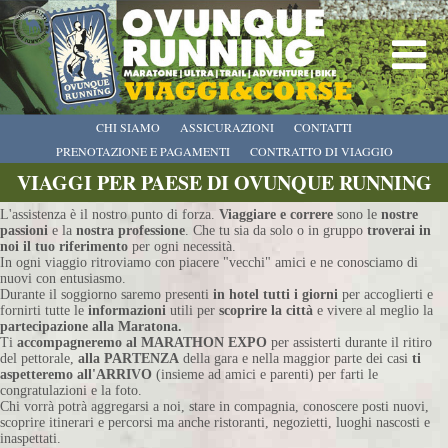
CHI SIAMO
ASSICURAZIONI
CONTATTI
PRENOTAZIONE E PAGAMENTI
CONTRATTO DI VIAGGIO
VIAGGI PER PAESE DI OVUNQUE RUNNING
L'assistenza è il nostro punto di forza.
Viaggiare e correre
sono le
nostre
passioni
e la
nostra professione
. Che tu sia da solo o in gruppo
troverai in
noi il tuo riferimento
per ogni necessità.
In ogni viaggio ritroviamo con piacere "vecchi" amici e ne conosciamo di
nuovi con entusiasmo.
Durante il soggiorno saremo presenti
in hotel tutti i giorni
per accoglierti e
fornirti tutte le
informazioni
utili per
scoprire la città
e vivere al meglio la
partecipazione alla Maratona.
Ti
accompagneremo al MARATHON EXPO
per assisterti durante il ritiro
del pettorale,
alla PARTENZA
della gara e nella maggior parte dei casi
ti
aspetteremo all'ARRIVO
(insieme ad amici e parenti) per farti le
congratulazioni e la foto.
Chi vorrà potrà aggregarsi a noi, stare in compagnia, conoscere posti nuovi,
scoprire itinerari e percorsi ma anche ristoranti, negozietti, luoghi nascosti e
inaspettati.