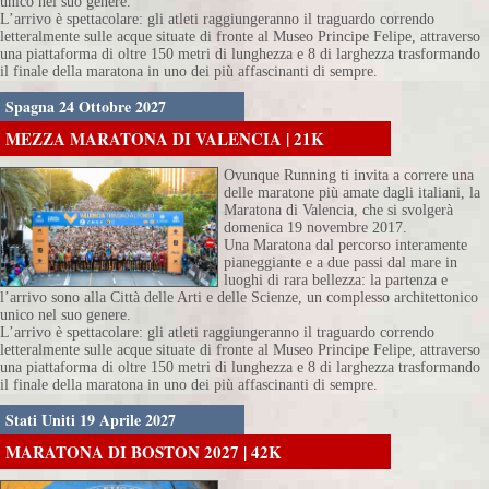
unico nel suo genere.
L’arrivo è spettacolare: gli atleti raggiungeranno il traguardo correndo
letteralmente sulle acque situate di fronte al Museo Principe Felipe, attraverso
una piattaforma di oltre 150 metri di lunghezza e 8 di larghezza trasformando
il finale della maratona in uno dei più affascinanti di sempre.
Spagna 24 Ottobre 2027
MEZZA MARATONA DI VALENCIA | 21K
Ovunque Running ti invita a correre una
delle maratone più amate dagli italiani, la
Maratona di Valencia, che si svolgerà
domenica 19 novembre 2017.
Una Maratona dal percorso interamente
pianeggiante e a due passi dal mare in
luoghi di rara bellezza: la partenza e
l’arrivo sono alla Città delle Arti e delle Scienze, un complesso architettonico
unico nel suo genere.
L’arrivo è spettacolare: gli atleti raggiungeranno il traguardo correndo
letteralmente sulle acque situate di fronte al Museo Principe Felipe, attraverso
una piattaforma di oltre 150 metri di lunghezza e 8 di larghezza trasformando
il finale della maratona in uno dei più affascinanti di sempre.
Stati Uniti 19 Aprile 2027
MARATONA DI BOSTON 2027 | 42K