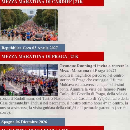
MEZZA MARATONA DI CARDIFF | 21K
Repubblica Ceca 03 Aprile 2027
MEZZA MARATONA DI PRAGA | 21K
Ovunque Running ti invita a correre la
Mezza Maratona di Praga 2027!
Goditi il magnifico percorso nel centro
storico di Praga che costeggia il fiume
Moldava ed attraversa cinque bellissimi
ponti. Ammira la vista del famoso Ponte
Carlo, del Castello di Praga, della sala da
concerti Rudolfinum, del Teatro Nazionale, del Castello di Vyï¿½ehrad e della
Casa danzante.br> Inclusi nel pacchetto, il nostro ottimo hotel 4* in centro, la
nostra assistenza, la visita guidata della cittï¿½ e il pettorale garantito (per chi
corre).
Spagna 06 Dicembre 2026