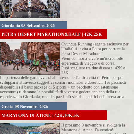
Giordania 05 Settembre 2026
PETRA DESERT MARATHON&HALF | 42K,25K
Ovunque Running (agente esclusivo per
l'Italia) ti invita a Petra per correre la
Petra Desert Marathon.
Vieni con noi a vivere un'incredibile
esperienza di viaggio e di corsa.
Puoi scegliere tra due distanze: 42K e
25K.
La partenza delle gare avverrà all'interno dell'antica città di Petra per poi
svilupparsi attraverso suggestivi scenari montuosi e desertici. Tre pacchetti
disponibili (il basic package di 5 giorni + un pacchetto con estensione
avventura) ti daranno la possibilità di vivere e godere appieno della tua
esperienza in Giordania, uno dei paesi più sicuri e pacifici dell'intera area.
Grecia 08 Novembre 2026
MARATONA DI ATENE | 42K,10K,5K
Il prossimo 9 novembre si svolgerà la
Maratona di Atene, l'autentica!