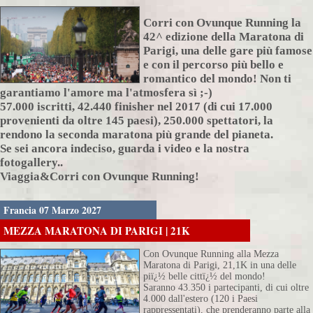
Corri con Ovunque Running la
42^ edizione della Maratona di
Parigi, una delle gare più famose
e con il percorso più bello e
romantico del mondo!
Non ti
garantiamo l'amore ma l'atmosfera sì ;-)
57.000 iscritti, 42.440 finisher nel 2017 (
di cui 17.000
provenienti da oltre 145 paesi), 250.000 spettatori, la
rendono la seconda maratona più grande del pianeta.
Se sei ancora indeciso, guarda i video e la nostra
fotogallery..
Viaggia&Corri con Ovunque Running!
Francia 07 Marzo 2027
MEZZA MARATONA DI PARIGI | 21K
Con Ovunque Running alla Mezza
Maratona di Parigi, 21,1K in una delle
piï¿½ belle cittï¿½ del mondo!
Saranno 43.350 i partecipanti, di cui oltre
4.000 dall'estero (120 i Paesi
rappressentati), che prenderanno parte alla