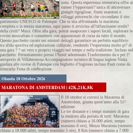
zona. Questa esperienza immersiva offre ai
runner l?opportunit? unica di attraversare
giungle rigogliose, fiumi maestosi e
villaggi pittoreschi che circondano il sito
patrimonio UNESCO di Palenque. Che tu stia affrontando la maratona
completa o la mezza maratona, ogni passo ti avvicina all?affascinante eredit?
della civilt? Maya. Oltre alla gara, potrai assaporare i sapori locali, esplorare le
rovine mozzafiato e connetterti con appassionati di corsa da tutto il mondo.
Questo pacchetto curato nei minimi dettagli garantisce un perfetto equilibrio
tra sfida sportiva ed esplorazione culturale, rendendo l?esperienza molto pi? di
una gara ? ? un vero e proprio viaggio nel tempo e nella tradizione. Incluso nel
pacchetto: Pernottamento presso l?hotel selezionato Trasferimento da e per l?
aeroporto di Villahermosa Accompagnatore turistico di lingua inglese Visita
guidata alle rovine di Palenque con biglietto d?ingresso incluso Pasti come da
itinerario Festa di celebrazione
Olanda 18 Ottobre 2026
MARATONA DI AMSTERDAM | 42K,21K,8K
Il 18 ottobre si correrà la Maratona di
Amsterdam, giunta quest'anno alla 51^
edizione.
Le tre distanze e i tempi massimi di gara
la rendono alla portata di tutti: Maratona
(numero chiuso a 16.000 atleti; tempo
massimo 6 ore), Mezza Maratona (numero
chiuso a 18.000 atleti, tempo massimo 3 ore), 8 Km (numero chiuso a 7.000