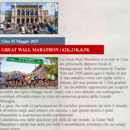
Cina 15 Maggio 2027
GREAT WALL MARATHON | 42K,21K,8,5K
La Great Wall Marathon si svolge in Cina,
nei pittoreschi dintorni rurali di
Huangyaguan, nella provincia di Tianjin.
Nata nel 1999 questa gara è molto di più
di una semplice corsa con ripide salite e
discese, per non parlare di 5.164 gradini!
E’ un’incredibile opportunità per scoprire
la realtà dei tipici villaggi rurali cinesi, con i loro abitanti che sostengono i
corridori offrendo ristori in vista dei numerosi gradini della Grande
Muraglia…
La gara, che vede la partecipazione di corridori provenienti da tutto il mondo,
è diventata negli anni sempre più famosa, e per questo motivo i posti
disponibili si esauriscono molto rapidamente.
Considerata una delle maratone più difficili del mondo, la Great Wall
Marathon è anche una delle più belle e straordinarie avventure che un runner
possa vivere.