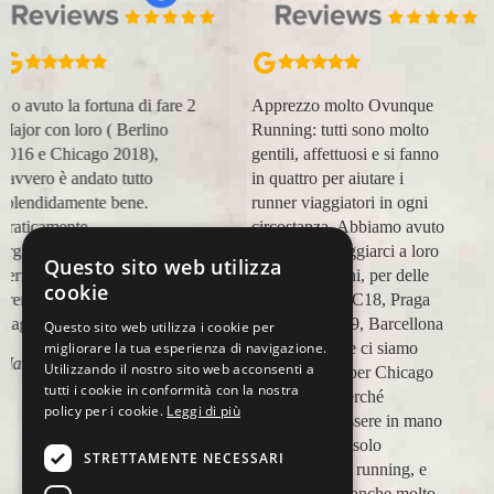
Apprezzo molto Ovunque
Organizzazione perfetta,
Running: tutti sono molto
accompagnatori super
gentili, affettuosi e si fanno
(Massimo e Anna). Prima
in quattro per aiutare i
esperienza con voi molto
runner viaggiatori in ogni
positiva! Alla prossima e
circostanza. Abbiamo avuto
grazie!
modo di appoggiarci a loro
Questo sito web utilizza
Lara Buranti
in più occasioni, per delle
cookie
maratone (NYC18, Praga
19, Valencia 19, Barcellona
Questo sito web utilizza i cookie per
migliorare la tua esperienza di navigazione.
21, NYC 22) e ci siamo
Utilizzando il nostro sito web acconsenti a
affidati a loro per Chicago
tutti i cookie in conformità con la nostra
23 (ottobre) perché
policy per i cookie.
Leggi di più
sappiamo di essere in mano
a persone non solo
STRETTAMENTE NECESSARI
competenti sul running, e
sulle città, ma anche molto