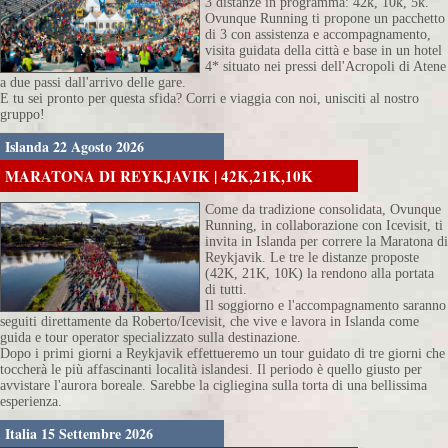
3 distanze in programma: 42k, 10k, 5k.
Ovunque Running ti propone un pacchetto
di 3 con assistenza e accompagnamento,
visita guidata della città e base in un hotel
4* situato nei pressi dell'Acropoli di Atene
a due passi dall'arrivo delle gare.
E tu sei pronto per questa sfida? Corri e viaggia con noi, unisciti al nostro
gruppo!
Islanda 22 Agosto 2026
MARATONA DI REYKJAVIK | 42K,21K,10K
Come da tradizione consolidata, Ovunque
Running, in collaborazione con Icevisit, ti
invita in Islanda per correre la Maratona di
Reykjavik. Le tre le distanze proposte
(42K, 21K, 10K) la rendono alla portata
di tutti.
Il soggiorno e l'accompagnamento saranno
seguiti direttamente da Roberto/Icevisit, che vive e lavora in Islanda come
guida e tour operator specializzato sulla destinazione.
Dopo i primi giorni a Reykjavik effettueremo un tour guidato di tre giorni che
toccherà le più affascinanti località islandesi. Il periodo è quello giusto per
avvistare l'aurora boreale. Sarebbe la cigliegina sulla torta di una bellissima
esperienza.
Italia 15 Settembre 2026