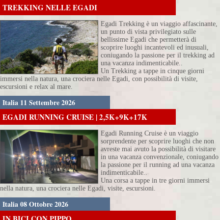
TREKKING NELLE EGADI
Egadi Trekking è un viaggio affascinante,
un punto di vista privilegiato sulle
bellissime Egadi che permetterà di
scoprire luoghi incantevoli ed inusuali,
coniugando la passione per il trekking ad
una vacanza indimenticabile..
Un Trekking a tappe in cinque giorni
immersi nella natura, una crociera nelle Egadi, con possibilità di visite,
escursioni e relax al mare.
Italia 11 Settembre 2026
EGADI RUNNING CRUISE | 2,5K+9K+17K
Egadi Running Cruise è un viaggio
sorprendente per scoprire luoghi che non
avreste mai avuto la possibilità di visitare
in una vacanza convenzionale, coniugando
la passione per il running ad una vacanza
indimenticabile..
Una corsa a tappe in tre giorni immersi
nella natura, una crociera nelle Egadi, visite, escursioni.
Italia 08 Ottobre 2026
IN BICI CON PIPPO