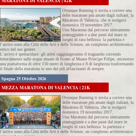
MARATONA DI VALENCIA | 42K
Ovunque Running ti invita a correre una
delle maratone più amate dagli italiani, la
Maratona di Valencia, che si svolgerà
domenica 19 novembre 2017.
Una Maratona dal percorso interamente
pianeggiante e a due passi dal mare in
luoghi di rara bellezza: la partenza e
l’arrivo sono alla Città delle Arti e delle Scienze, un complesso architettonico
unico nel suo genere.
L’arrivo è spettacolare: gli atleti raggiungeranno il traguardo correndo
letteralmente sulle acque situate di fronte al Museo Principe Felipe, attraverso
una piattaforma di oltre 150 metri di lunghezza e 8 di larghezza trasformando
il finale della maratona in uno dei più affascinanti di sempre.
Spagna 25 Ottobre 2026
MEZZA MARATONA DI VALENCIA | 21K
Ovunque Running ti invita a correre una
delle maratone più amate dagli italiani, la
Maratona di Valencia, che si svolgerà
domenica 19 novembre 2017.
Una Maratona dal percorso interamente
pianeggiante e a due passi dal mare in
luoghi di rara bellezza: la partenza e
l’arrivo sono alla Città delle Arti e delle Scienze, un complesso architettonico