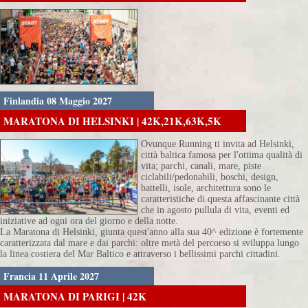
Finlandia 08 Maggio 2027
MARATONA DI HELSINKI | 42K,21K,63K,5K
Ovunque Running ti invita ad Helsinki,
città baltica famosa per l'ottima qualità di
vita; parchi, canali, mare, piste
ciclabili/pedonabili, boschi, design,
battelli, isole, architettura sono le
caratteristiche di questa affascinante città
che in agosto pullula di vita, eventi ed
iniziative ad ogni ora del giorno e della notte.
La Maratona di Helsinki, giunta quest'anno alla sua 40^ edizione è fortemente
caratterizzata dal mare e dai parchi: oltre metà del percorso si sviluppa lungo
la linea costiera del Mar Baltico e attraverso i bellissimi parchi cittadini.
Francia 11 Aprile 2027
MARATONA DI PARIGI | 42K