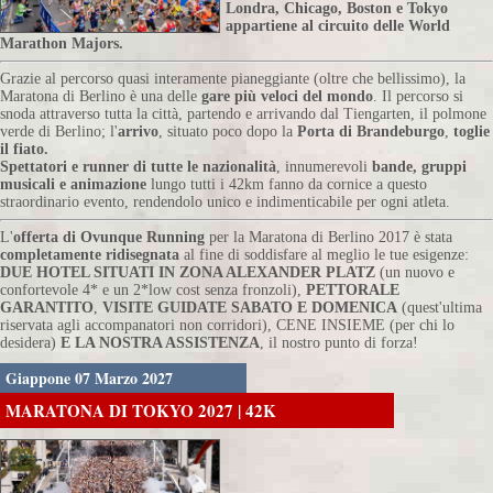
Londra, Chicago, Boston e Tokyo
appartiene al circuito delle World
Marathon Majors.
Grazie al percorso quasi interamente pianeggiante (oltre che bellissimo), la
Maratona di Berlino è una delle
gare più veloci del mondo
. Il percorso si
snoda attraverso tutta la città, partendo e arrivando dal Tiengarten, il polmone
verde di Berlino; l'
arrivo
, situato poco dopo la
Porta di Brandeburgo
,
toglie
il fiato.
Spettatori e runner di tutte le nazionalità
, innumerevoli
bande, gruppi
musicali e animazione
lungo tutti i 42km fanno da cornice a questo
straordinario evento, rendendolo unico e indimenticabile per ogni atleta.
L'
offerta di Ovunque Running
per la Maratona di Berlino 2017 è stata
completamente ridisegnata
al fine di soddisfare al meglio le tue esigenze:
DUE HOTEL SITUATI IN ZONA ALEXANDER PLATZ
(un nuovo e
confortevole 4* e un 2*low cost senza fronzoli),
PETTORALE
GARANTITO
,
VISITE GUIDATE SABATO E DOMENICA
(quest'ultima
riservata agli accompanatori non corridori), CENE INSIEME (per chi lo
desidera)
E LA NOSTRA ASSISTENZA
, il nostro punto di forza!
Giappone 07 Marzo 2027
MARATONA DI TOKYO 2027 | 42K