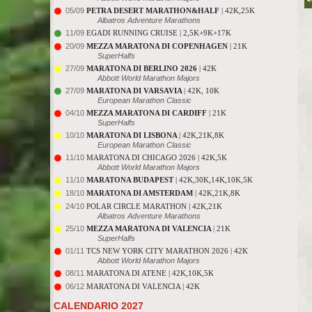
05/09
PETRA DESERT MARATHON&HALF
| 42K,25K
Albatros Adventure Marathons
11/09
EGADI RUNNING CRUISE | 2,5K+9K+17K
20/09
MEZZA MARATONA DI COPENHAGEN
| 21K
SuperHalfs
27/09
MARATONA DI BERLINO 2026
| 42K
Abbott World Marathon Majors
27/09
MARATONA DI VARSAVIA
| 42K, 10K
European Marathon Classic
04/10
MEZZA MARATONA DI CARDIFF
| 21K
SuperHalfs
10/10
MARATONA DI LISBONA
| 42K,21K,8K
European Marathon Classic
11/10
MARATONA DI CHICAGO 2026 | 42K,5K
Abbott World Marathon Majors
11/10
MARATONA BUDAPEST
| 42K,30K,14K,10K,5K
18/10
MARATONA DI AMSTERDAM
| 42K,21K,8K
24/10
POLAR CIRCLE MARATHON | 42K,21K
Albatros Adventure Marathons
25/10
MEZZA MARATONA DI VALENCIA
| 21K
SuperHalfs
01/11
TCS NEW YORK CITY MARATHON 2026 | 42K
Abbott World Marathon Majors
08/11
MARATONA DI ATENE | 42K,10K,5K
06/12
MARATONA DI VALENCIA | 42K
CALENDARIO 2027