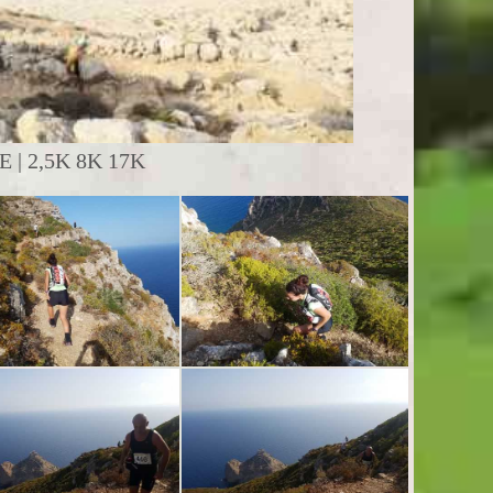
| 2,5K 8K 17K