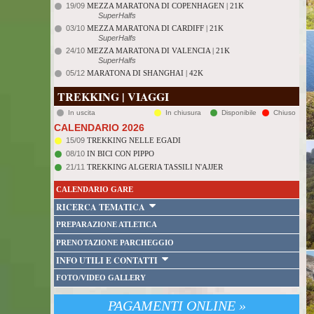
19/09
MEZZA MARATONA DI COPENHAGEN | 21K
SuperHalfs
03/10
MEZZA MARATONA DI CARDIFF | 21K
SuperHalfs
24/10
MEZZA MARATONA DI VALENCIA | 21K
SuperHalfs
05/12
MARATONA DI SHANGHAI | 42K
TREKKING | VIAGGI
In uscita
In chiusura
Disponibile
Chiuso
CALENDARIO 2026
15/09
TREKKING NELLE EGADI
08/10
IN BICI CON PIPPO
21/11
TREKKING ALGERIA TASSILI N'AJJER
CALENDARIO GARE
RICERCA TEMATICA
PREPARAZIONE ATLETICA
PRENOTAZIONE PARCHEGGIO
INFO UTILI E CONTATTI
FOTO/VIDEO GALLERY
PAGAMENTI ONLINE »