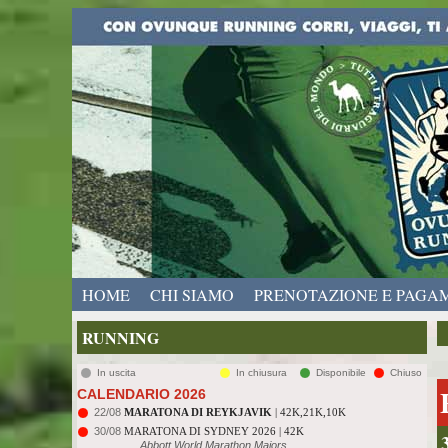
HOME
CHI SIAMO
PRENOTAZIONE E PAGA
RUNNING
In uscita
In chiusura
Disponibile
Chiuso
CALENDARIO 2026
22/08
MARATONA DI REYKJAVIK
| 42K,21K,10K
30/08
MARATONA DI SYDNEY 2026 | 42K
Abbott World Marathon Majors