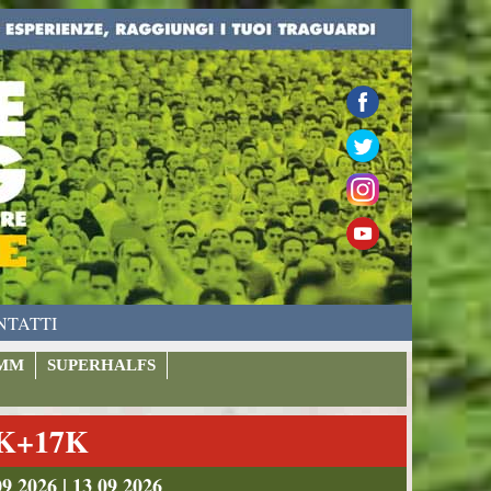
NTATTI
MM
SUPERHALFS
9K+17K
026 | 13 09 2026