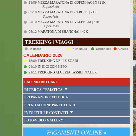
19/09
MEZZA MARATONA DI COPENHAGEN | 21K
SuperHalfs
03/10
MEZZA MARATONA DI CARDIFF | 21K
SuperHalfs
24/10
MEZZA MARATONA DI VALENCIA | 21K
SuperHalfs
05/12
MARATONA DI SHANGHAI | 42K
TREKKING | VIAGGI
In uscita
In chiusura
Disponibile
Chiuso
CALENDARIO 2026
15/09
TREKKING NELLE EGADI
08/10
IN BICI CON PIPPO
21/11
TREKKING ALGERIA TASSILI N'AJJER
CALENDARIO GARE
RICERCA TEMATICA
PREPARAZIONE ATLETICA
PRENOTAZIONE PARCHEGGIO
INFO UTILI E CONTATTI
FOTO/VIDEO GALLERY
PAGAMENTI ONLINE »