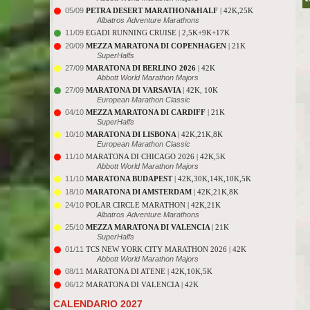
05/09
PETRA DESERT MARATHON&HALF
| 42K,25K
Albatros Adventure Marathons
11/09
EGADI RUNNING CRUISE | 2,5K+9K+17K
20/09
MEZZA MARATONA DI COPENHAGEN
| 21K
SuperHalfs
27/09
MARATONA DI BERLINO 2026
| 42K
Abbott World Marathon Majors
27/09
MARATONA DI VARSAVIA
| 42K, 10K
European Marathon Classic
04/10
MEZZA MARATONA DI CARDIFF
| 21K
SuperHalfs
10/10
MARATONA DI LISBONA
| 42K,21K,8K
European Marathon Classic
11/10
MARATONA DI CHICAGO 2026 | 42K,5K
Abbott World Marathon Majors
11/10
MARATONA BUDAPEST
| 42K,30K,14K,10K,5K
18/10
MARATONA DI AMSTERDAM
| 42K,21K,8K
24/10
POLAR CIRCLE MARATHON | 42K,21K
Albatros Adventure Marathons
25/10
MEZZA MARATONA DI VALENCIA
| 21K
SuperHalfs
01/11
TCS NEW YORK CITY MARATHON 2026 | 42K
Abbott World Marathon Majors
08/11
MARATONA DI ATENE | 42K,10K,5K
06/12
MARATONA DI VALENCIA | 42K
CALENDARIO 2027