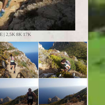
| 2,5K 8K 17K