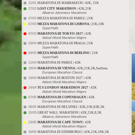
31/01
MARATONA DI MARRAKECH | 42K, 21K
27/02
LOST CITY MARATHON
| 42K,21K
Albatros Adventure Marathons
07/03
MEZZA MARATONA DI PARIGI | 21K
07/03
MEZZA MARATONA DI LISBONA
| 21K,10K
SuperHalfs
07/03
MARATONA DI TOKYO 2027
| 42K
Abbott World Marathon Majors
03/04
MEZZA MARATONA DI PRAGA | 21K
SuperHalfs
04/04
MEZZA MARATONA DI BERLINO
| 21K
SuperHalfs
11/04
MARATONA DI PARIGI | 42K
18/04
MARATONA DI VIENNA
| 42K,21K,5K,Staffetta
European Marathon Classic
19/04
MARATONA DI BOSTON 2027 | 42K
Abbott World Marathon Majors
24/04
TCS LONDON MARATHON 2027
| 42K
Abbott World Marathon Majors
07/05
MARATONA DI COPENHAGEN
| 42K
European Marathon Classic
08/05
MARATONA DI HELSINKI | 42K,21K,63K,5K
15/05
GREAT WALL MARATHON | 42K,21K,8,5K
Albatros Adventure Marathons
23/05
MARATONA DI CAPE TOWN
| 42K
Abbott World Marathon Majors
30/05
MARATONA DI EDIMBURGO | 42K,21K,10K,5K