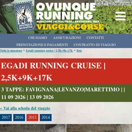
CHI SIAMO
ASSICURAZIONI
CONTATTI
PRENOTAZIONE E PAGAMENTI
CONTRATTO DI VIAGGIO
•
•
Tutte le maratone
Egadi running cruise | 2,5k+9k+17k
Foto
EGADI RUNNING CRUISE |
2,5K+9K+17K
3 TAPPE: FAVIGNANA|LEVANZO|MARETTIMO | |
11 09 2026 | 13 09 2026
« Vai alla scheda del viaggio
2017
2016
2015
2014