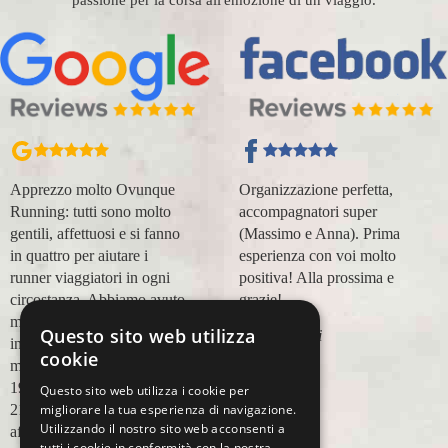
passione per la corsa all'emozione di un viaggio.
Apprezzo molto Ovunque
Organizzazione perfetta,
Running: tutti sono molto
accompagnatori super
gentili, affettuosi e si fanno
(Massimo e Anna). Prima
in quattro per aiutare i
esperienza con voi molto
runner viaggiatori in ogni
positiva! Alla prossima e
circostanza. Abbiamo avuto
grazie!
modo di appoggiarci a loro
Questo sito web utilizza
Lara Buranti
in più occasioni, per delle
cookie
maratone (NYC18, Praga
19, Valencia 19, Barcellona
Questo sito web utilizza i cookie per
migliorare la tua esperienza di navigazione.
21, NYC 22) e ci siamo
Utilizzando il nostro sito web acconsenti a
affidati a loro per Chicago
tutti i cookie in conformità con la nostra