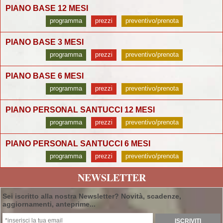
PIANO BASE 12 MESI
programma
prezzi
preventivo/prenota
PIANO BASE 3 MESI
programma
prezzi
preventivo/prenota
PIANO BASE 6 MESI
programma
prezzi
preventivo/prenota
PIANO PERSONAL SANTUCCI 12 MESI
programma
prezzi
preventivo/prenota
PIANO PERSONAL SANTUCCI 6 MESI
programma
prezzi
preventivo/prenota
NEWSLETTER
Sei iscritto alla nostra Newsletter? Novità, scadenze,
aggiornamenti, anteprime...