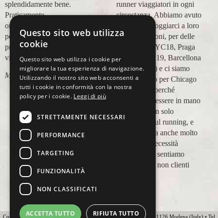
splendidamente bene.
runner viaggiatori in ogni
Praticamente
circostanza. Abbiamo avuto
organizzazione
modo di appoggiarci a loro
Questo sito web utilizza
perfetta,dalla
in più occasioni, per delle
cookie
prenotazione,mesi prima,al
maratone (NYC18, Praga
viaggio.
19, Valencia 19, Barcellona
Questo sito web utilizza i cookie per
migliorare la tua esperienza di navigazione.
21, NYC 22) e ci siamo
Marco Ceseri
Utilizzando il nostro sito web acconsenti a
affidati a loro per Chicago
tutti i cookie in conformità con la nostra
23 (ottobre) perché
policy per i cookie.
Leggi di più
sappiamo di essere in mano
a persone non solo
STRETTAMENTE NECESSARI
competenti sul running, e
sulle città, ma anche molto
PERFORMANCE
attente alle necessità
TARGETING
personali. Ci sentiamo
ospiti, amici, non clienti
FUNZIONALITÀ
Paolo Pugni
NON CLASSIFICATI
ACCETTA TUTTO
RIFIUTA TUTTO
Copyright 2012 Ovunque Running s.r.l • Strada delle Fornaci 20 • 41126 Modena (Italy) • Tel