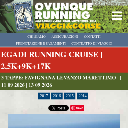
CHI SIAMO
ASSICURAZIONI
CONTATTI
PRENOTAZIONE E PAGAMENTI
CONTRATTO DI VIAGGIO
EGADI RUNNING CRUISE |
2,5K+9K+17K
3 TAPPE: FAVIGNANA|LEVANZO|MARETTIMO | |
11 09 2026 | 13 09 2026
2017
2016
2015
2014
Save