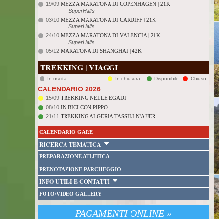
19/09
MEZZA MARATONA DI COPENHAGEN | 21K
SuperHalfs
03/10
MEZZA MARATONA DI CARDIFF | 21K
SuperHalfs
24/10
MEZZA MARATONA DI VALENCIA | 21K
SuperHalfs
05/12
MARATONA DI SHANGHAI | 42K
TREKKING | VIAGGI
In uscita
In chiusura
Disponibile
Chiuso
CALENDARIO 2026
15/09
TREKKING NELLE EGADI
08/10
IN BICI CON PIPPO
21/11
TREKKING ALGERIA TASSILI N'AJJER
CALENDARIO GARE
RICERCA TEMATICA
PREPARAZIONE ATLETICA
PRENOTAZIONE PARCHEGGIO
INFO UTILI E CONTATTI
FOTO/VIDEO GALLERY
PAGAMENTI ONLINE »