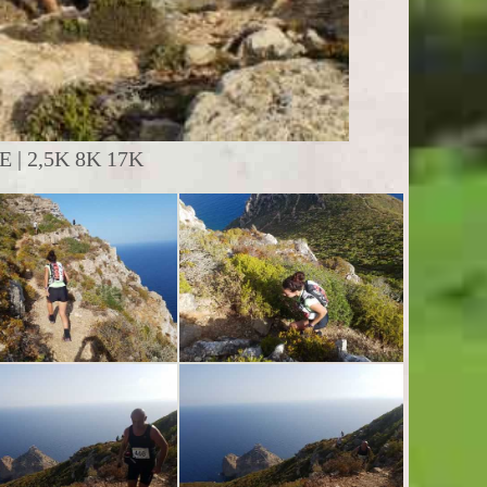
| 2,5K 8K 17K