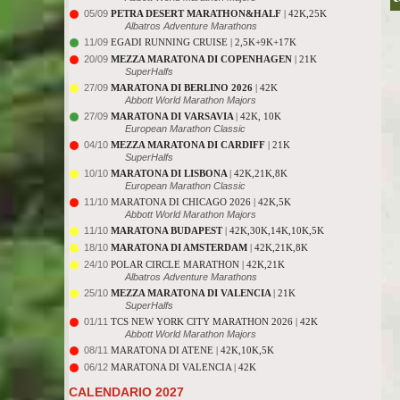
05/09
PETRA DESERT MARATHON&HALF
| 42K,25K
Albatros Adventure Marathons
11/09
EGADI RUNNING CRUISE | 2,5K+9K+17K
20/09
MEZZA MARATONA DI COPENHAGEN
| 21K
SuperHalfs
27/09
MARATONA DI BERLINO 2026
| 42K
Abbott World Marathon Majors
27/09
MARATONA DI VARSAVIA
| 42K, 10K
European Marathon Classic
04/10
MEZZA MARATONA DI CARDIFF
| 21K
SuperHalfs
10/10
MARATONA DI LISBONA
| 42K,21K,8K
European Marathon Classic
11/10
MARATONA DI CHICAGO 2026 | 42K,5K
Abbott World Marathon Majors
11/10
MARATONA BUDAPEST
| 42K,30K,14K,10K,5K
18/10
MARATONA DI AMSTERDAM
| 42K,21K,8K
24/10
POLAR CIRCLE MARATHON | 42K,21K
Albatros Adventure Marathons
25/10
MEZZA MARATONA DI VALENCIA
| 21K
SuperHalfs
01/11
TCS NEW YORK CITY MARATHON 2026 | 42K
Abbott World Marathon Majors
08/11
MARATONA DI ATENE | 42K,10K,5K
06/12
MARATONA DI VALENCIA | 42K
CALENDARIO 2027