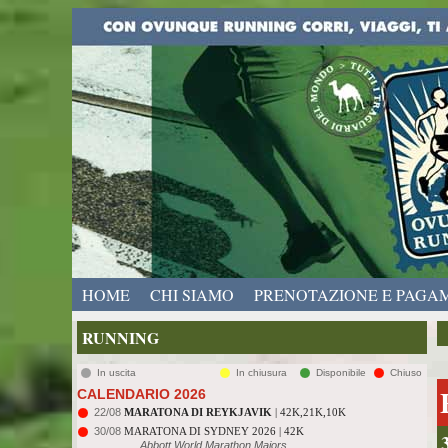
HOME
CHI SIAMO
PRENOTAZIONE E PAGA
RUNNING
In uscita
In chiusura
Disponibile
Chiuso
CALENDARIO 2026
22/08
MARATONA DI REYKJAVIK
| 42K,21K,10K
30/08
MARATONA DI SYDNEY 2026 | 42K
Abbott World Marathon Majors