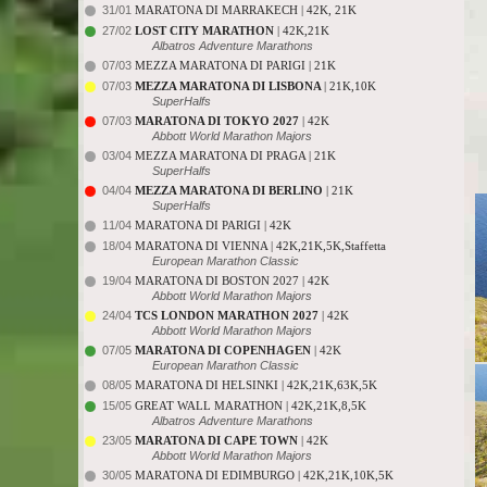
31/01
MARATONA DI MARRAKECH | 42K, 21K
27/02
LOST CITY MARATHON
| 42K,21K
Albatros Adventure Marathons
07/03
MEZZA MARATONA DI PARIGI | 21K
07/03
MEZZA MARATONA DI LISBONA
| 21K,10K
SuperHalfs
07/03
MARATONA DI TOKYO 2027
| 42K
Abbott World Marathon Majors
03/04
MEZZA MARATONA DI PRAGA | 21K
SuperHalfs
04/04
MEZZA MARATONA DI BERLINO
| 21K
SuperHalfs
11/04
MARATONA DI PARIGI | 42K
18/04
MARATONA DI VIENNA | 42K,21K,5K,Staffetta
European Marathon Classic
19/04
MARATONA DI BOSTON 2027 | 42K
Abbott World Marathon Majors
24/04
TCS LONDON MARATHON 2027
| 42K
Abbott World Marathon Majors
07/05
MARATONA DI COPENHAGEN
| 42K
European Marathon Classic
08/05
MARATONA DI HELSINKI | 42K,21K,63K,5K
15/05
GREAT WALL MARATHON | 42K,21K,8,5K
Albatros Adventure Marathons
23/05
MARATONA DI CAPE TOWN
| 42K
Abbott World Marathon Majors
30/05
MARATONA DI EDIMBURGO | 42K,21K,10K,5K