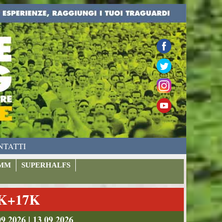
NTATTI
MM
SUPERHALFS
9K+17K
026 | 13 09 2026