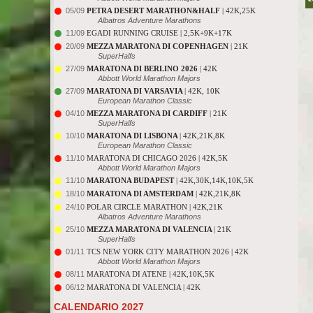
05/09
PETRA DESERT MARATHON&HALF
| 42K,25K
Albatros Adventure Marathons
11/09
EGADI RUNNING CRUISE | 2,5K+9K+17K
20/09
MEZZA MARATONA DI COPENHAGEN
| 21K
SuperHalfs
27/09
MARATONA DI BERLINO 2026
| 42K
Abbott World Marathon Majors
27/09
MARATONA DI VARSAVIA
| 42K, 10K
European Marathon Classic
04/10
MEZZA MARATONA DI CARDIFF
| 21K
SuperHalfs
10/10
MARATONA DI LISBONA
| 42K,21K,8K
European Marathon Classic
11/10
MARATONA DI CHICAGO 2026 | 42K,5K
Abbott World Marathon Majors
11/10
MARATONA BUDAPEST
| 42K,30K,14K,10K,5K
18/10
MARATONA DI AMSTERDAM
| 42K,21K,8K
24/10
POLAR CIRCLE MARATHON | 42K,21K
Albatros Adventure Marathons
25/10
MEZZA MARATONA DI VALENCIA
| 21K
SuperHalfs
01/11
TCS NEW YORK CITY MARATHON 2026 | 42K
Abbott World Marathon Majors
08/11
MARATONA DI ATENE | 42K,10K,5K
06/12
MARATONA DI VALENCIA | 42K
CALENDARIO 2027