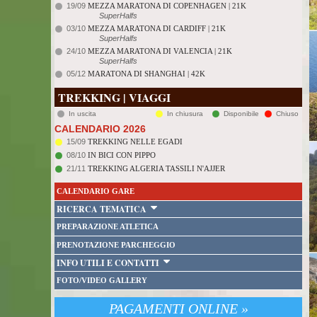
19/09
MEZZA MARATONA DI COPENHAGEN | 21K
SuperHalfs
03/10
MEZZA MARATONA DI CARDIFF | 21K
SuperHalfs
24/10
MEZZA MARATONA DI VALENCIA | 21K
SuperHalfs
05/12
MARATONA DI SHANGHAI | 42K
TREKKING | VIAGGI
In uscita
In chiusura
Disponibile
Chiuso
CALENDARIO 2026
15/09
TREKKING NELLE EGADI
08/10
IN BICI CON PIPPO
21/11
TREKKING ALGERIA TASSILI N'AJJER
CALENDARIO GARE
RICERCA TEMATICA
PREPARAZIONE ATLETICA
PRENOTAZIONE PARCHEGGIO
INFO UTILI E CONTATTI
FOTO/VIDEO GALLERY
PAGAMENTI ONLINE »