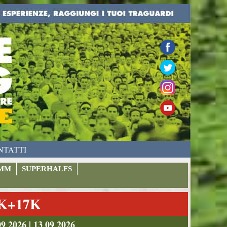
NTATTI
MM
SUPERHALFS
9K+17K
026 | 13 09 2026