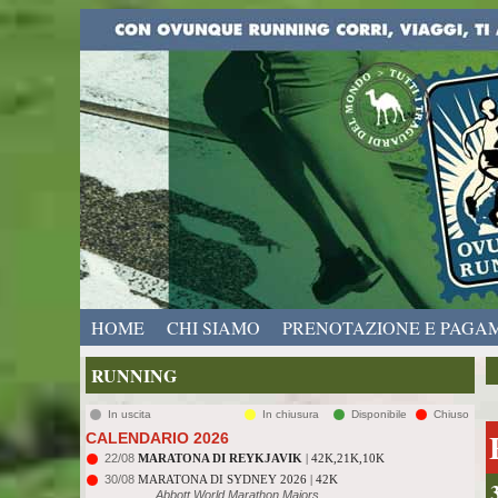
HOME
CHI SIAMO
PRENOTAZIONE E PAGA
RUNNING
In uscita
In chiusura
Disponibile
Chiuso
CALENDARIO 2026
22/08
MARATONA DI REYKJAVIK
| 42K,21K,10K
30/08
MARATONA DI SYDNEY 2026 | 42K
Abbott World Marathon Majors