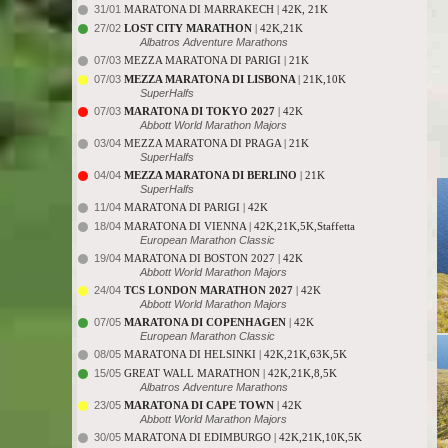
31/01
MARATONA DI MARRAKECH | 42K, 21K
27/02
LOST CITY MARATHON
| 42K,21K
Albatros Adventure Marathons
07/03
MEZZA MARATONA DI PARIGI | 21K
07/03
MEZZA MARATONA DI LISBONA
| 21K,10K
SuperHalfs
07/03
MARATONA DI TOKYO 2027
| 42K
Abbott World Marathon Majors
03/04
MEZZA MARATONA DI PRAGA | 21K
SuperHalfs
04/04
MEZZA MARATONA DI BERLINO
| 21K
SuperHalfs
11/04
MARATONA DI PARIGI | 42K
18/04
MARATONA DI VIENNA | 42K,21K,5K,Staffetta
European Marathon Classic
19/04
MARATONA DI BOSTON 2027 | 42K
Abbott World Marathon Majors
24/04
TCS LONDON MARATHON 2027
| 42K
Abbott World Marathon Majors
07/05
MARATONA DI COPENHAGEN
| 42K
European Marathon Classic
08/05
MARATONA DI HELSINKI | 42K,21K,63K,5K
15/05
GREAT WALL MARATHON | 42K,21K,8,5K
Albatros Adventure Marathons
23/05
MARATONA DI CAPE TOWN
| 42K
Abbott World Marathon Majors
30/05
MARATONA DI EDIMBURGO | 42K,21K,10K,5K