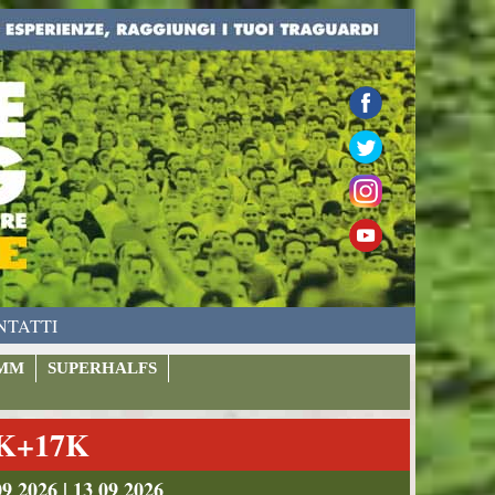
NTATTI
MM
SUPERHALFS
9K+17K
026 | 13 09 2026