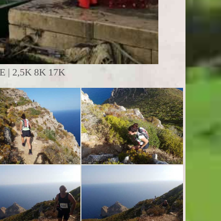
| 2,5K 8K 17K