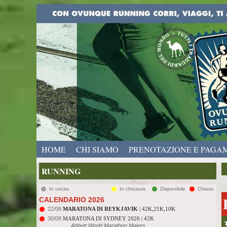
HOME
CHI SIAMO
PRENOTAZIONE E PAGA
RUNNING
In uscita
In chiusura
Disponibile
Chiuso
CALENDARIO 2026
22/08
MARATONA DI REYKJAVIK
| 42K,21K,10K
30/08
MARATONA DI SYDNEY 2026 | 42K
Abbott World Marathon Majors