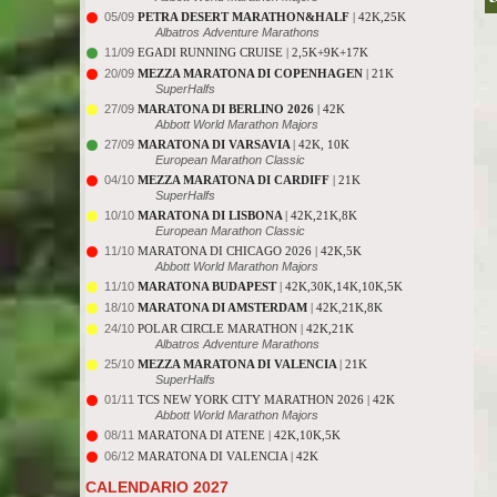
05/09
PETRA DESERT MARATHON&HALF
| 42K,25K
Albatros Adventure Marathons
11/09
EGADI RUNNING CRUISE | 2,5K+9K+17K
20/09
MEZZA MARATONA DI COPENHAGEN
| 21K
SuperHalfs
27/09
MARATONA DI BERLINO 2026
| 42K
Abbott World Marathon Majors
27/09
MARATONA DI VARSAVIA
| 42K, 10K
European Marathon Classic
04/10
MEZZA MARATONA DI CARDIFF
| 21K
SuperHalfs
10/10
MARATONA DI LISBONA
| 42K,21K,8K
European Marathon Classic
11/10
MARATONA DI CHICAGO 2026 | 42K,5K
Abbott World Marathon Majors
11/10
MARATONA BUDAPEST
| 42K,30K,14K,10K,5K
18/10
MARATONA DI AMSTERDAM
| 42K,21K,8K
24/10
POLAR CIRCLE MARATHON | 42K,21K
Albatros Adventure Marathons
25/10
MEZZA MARATONA DI VALENCIA
| 21K
SuperHalfs
01/11
TCS NEW YORK CITY MARATHON 2026 | 42K
Abbott World Marathon Majors
08/11
MARATONA DI ATENE | 42K,10K,5K
06/12
MARATONA DI VALENCIA | 42K
CALENDARIO 2027