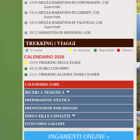
19/09
MEZZA MARATONA DI COPENHAGEN | 21K
SuperHalfs
03/10
MEZZA MARATONA DI CARDIFF | 21K
SuperHalfs
24/10
MEZZA MARATONA DI VALENCIA | 21K
SuperHalfs
05/12
MARATONA DI SHANGHAI | 42K
TREKKING | VIAGGI
In uscita
In chiusura
Disponibile
Chiuso
CALENDARIO 2026
15/09
TREKKING NELLE EGADI
08/10
IN BICI CON PIPPO
21/11
TREKKING ALGERIA TASSILI N'AJJER
CALENDARIO GARE
RICERCA TEMATICA
PREPARAZIONE ATLETICA
PRENOTAZIONE PARCHEGGIO
INFO UTILI E CONTATTI
FOTO/VIDEO GALLERY
PAGAMENTI ONLINE »