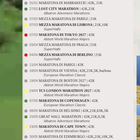
31/01
MARATONA DI MARRAKECH | 42K, 21K
27/02
LOST CITY MARATHON
| 42K,21K
Albatros Adventure Marathons
07/03
MEZZA MARATONA DI PARIGI | 21K
07/03
MEZZA MARATONA DI LISBONA
| 21K,10K
SuperHalfs
07/03
MARATONA DI TOKYO 2027
| 42K
Abbott World Marathon Majors
03/04
MEZZA MARATONA DI PRAGA | 21K
SuperHalfs
04/04
MEZZA MARATONA DI BERLINO
| 21K
SuperHalfs
11/04
MARATONA DI PARIGI | 42K
18/04
MARATONA DI VIENNA | 42K,21K,5K,Staffetta
European Marathon Classic
19/04
MARATONA DI BOSTON 2027 | 42K
Abbott World Marathon Majors
24/04
TCS LONDON MARATHON 2027
| 42K
Abbott World Marathon Majors
07/05
MARATONA DI COPENHAGEN
| 42K
European Marathon Classic
08/05
MARATONA DI HELSINKI | 42K,21K,63K,5K
15/05
GREAT WALL MARATHON | 42K,21K,8,5K
Albatros Adventure Marathons
23/05
MARATONA DI CAPE TOWN
| 42K
Abbott World Marathon Majors
30/05
MARATONA DI EDIMBURGO | 42K,21K,10K,5K