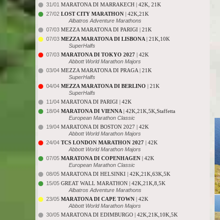
31/01
MARATONA DI MARRAKECH | 42K, 21K
27/02
LOST CITY MARATHON
| 42K,21K
Albatros Adventure Marathons
07/03
MEZZA MARATONA DI PARIGI | 21K
07/03
MEZZA MARATONA DI LISBONA
| 21K,10K
SuperHalfs
07/03
MARATONA DI TOKYO 2027
| 42K
Abbott World Marathon Majors
03/04
MEZZA MARATONA DI PRAGA | 21K
SuperHalfs
04/04
MEZZA MARATONA DI BERLINO
| 21K
SuperHalfs
11/04
MARATONA DI PARIGI | 42K
18/04
MARATONA DI VIENNA
| 42K,21K,5K,Staffetta
European Marathon Classic
19/04
MARATONA DI BOSTON 2027 | 42K
Abbott World Marathon Majors
24/04
TCS LONDON MARATHON 2027
| 42K
Abbott World Marathon Majors
07/05
MARATONA DI COPENHAGEN
| 42K
European Marathon Classic
08/05
MARATONA DI HELSINKI | 42K,21K,63K,5K
15/05
GREAT WALL MARATHON | 42K,21K,8,5K
Albatros Adventure Marathons
23/05
MARATONA DI CAPE TOWN
| 42K
Abbott World Marathon Majors
30/05
MARATONA DI EDIMBURGO | 42K,21K,10K,5K