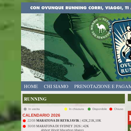
HOME
CHI SIAMO
PRENOTAZIONE E PAGA
RUNNING
In uscita
In chiusura
Disponibile
Chiuso
CALENDARIO 2026
22/08
MARATONA DI REYKJAVIK
| 42K,21K,10K
30/08
MARATONA DI SYDNEY 2026 | 42K
Abbott World Marathon Majors