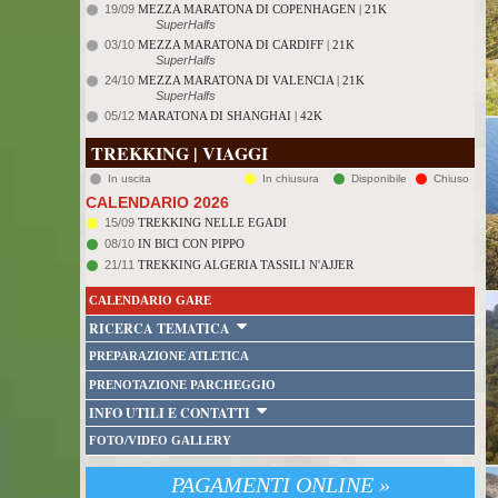
19/09
MEZZA MARATONA DI COPENHAGEN | 21K
SuperHalfs
03/10
MEZZA MARATONA DI CARDIFF | 21K
SuperHalfs
24/10
MEZZA MARATONA DI VALENCIA | 21K
SuperHalfs
05/12
MARATONA DI SHANGHAI | 42K
TREKKING | VIAGGI
In uscita
In chiusura
Disponibile
Chiuso
CALENDARIO 2026
15/09
TREKKING NELLE EGADI
08/10
IN BICI CON PIPPO
21/11
TREKKING ALGERIA TASSILI N'AJJER
CALENDARIO GARE
RICERCA TEMATICA
PREPARAZIONE ATLETICA
PRENOTAZIONE PARCHEGGIO
INFO UTILI E CONTATTI
FOTO/VIDEO GALLERY
PAGAMENTI ONLINE »