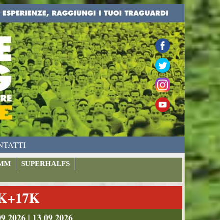
NTATTI
MM
SUPERHALFS
9K+17K
026 | 13 09 2026