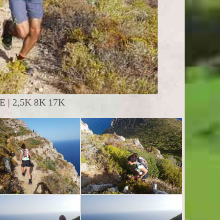
| 2,5K 8K 17K