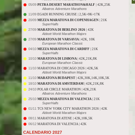
05/09
PETRA DESERT MARATHON&HALF
| 42K,25K
Albatros Adventure Marathons
11/09
EGADI RUNNING CRUISE | 2,5K+9K+17K
20/09
MEZZA MARATONA DI COPENHAGEN
| 21K
SuperHalfs
27/09
MARATONA DI BERLINO 2026
| 42K
Abbott World Marathon Majors
27/09
MARATONA DI VARSAVIA
| 42K, 10K
European Marathon Classic
04/10
MEZZA MARATONA DI CARDIFF
| 21K
SuperHalfs
10/10
MARATONA DI LISBONA
| 42K,21K,8K
European Marathon Classic
11/10
MARATONA DI CHICAGO 2026 | 42K,5K
Abbott World Marathon Majors
11/10
MARATONA BUDAPEST
| 42K,30K,14K,10K,5K
18/10
MARATONA DI AMSTERDAM
| 42K,21K,8K
24/10
POLAR CIRCLE MARATHON | 42K,21K
Albatros Adventure Marathons
25/10
MEZZA MARATONA DI VALENCIA
| 21K
SuperHalfs
01/11
TCS NEW YORK CITY MARATHON 2026 | 42K
Abbott World Marathon Majors
08/11
MARATONA DI ATENE | 42K,10K,5K
06/12
MARATONA DI VALENCIA | 42K
CALENDARIO 2027