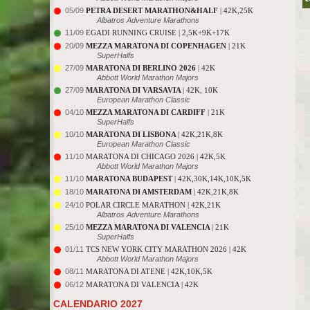
05/09
PETRA DESERT MARATHON&HALF
| 42K,25K
Albatros Adventure Marathons
11/09
EGADI RUNNING CRUISE | 2,5K+9K+17K
20/09
MEZZA MARATONA DI COPENHAGEN
| 21K
SuperHalfs
27/09
MARATONA DI BERLINO 2026
| 42K
Abbott World Marathon Majors
27/09
MARATONA DI VARSAVIA
| 42K, 10K
European Marathon Classic
04/10
MEZZA MARATONA DI CARDIFF
| 21K
SuperHalfs
10/10
MARATONA DI LISBONA
| 42K,21K,8K
European Marathon Classic
11/10
MARATONA DI CHICAGO 2026 | 42K,5K
Abbott World Marathon Majors
11/10
MARATONA BUDAPEST
| 42K,30K,14K,10K,5K
18/10
MARATONA DI AMSTERDAM
| 42K,21K,8K
24/10
POLAR CIRCLE MARATHON | 42K,21K
Albatros Adventure Marathons
25/10
MEZZA MARATONA DI VALENCIA
| 21K
SuperHalfs
01/11
TCS NEW YORK CITY MARATHON 2026 | 42K
Abbott World Marathon Majors
08/11
MARATONA DI ATENE | 42K,10K,5K
06/12
MARATONA DI VALENCIA | 42K
CALENDARIO 2027