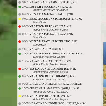
31/01
MARATONA DI MARRAKECH | 42K, 21K
27/02
LOST CITY MARATHON
| 42K,21K
Albatros Adventure Marathons
07/03
MEZZA MARATONA DI PARIGI | 21K
07/03
MEZZA MARATONA DI LISBONA
| 21K,10K
SuperHalfs
07/03
MARATONA DI TOKYO 2027
| 42K
Abbott World Marathon Majors
03/04
MEZZA MARATONA DI PRAGA | 21K
SuperHalfs
04/04
MEZZA MARATONA DI BERLINO
| 21K
SuperHalfs
11/04
MARATONA DI PARIGI | 42K
18/04
MARATONA DI VIENNA
| 42K,21K,5K,Staffetta
European Marathon Classic
19/04
MARATONA DI BOSTON 2027 | 42K
Abbott World Marathon Majors
24/04
TCS LONDON MARATHON 2027
| 42K
Abbott World Marathon Majors
07/05
MARATONA DI COPENHAGEN
| 42K
European Marathon Classic
08/05
MARATONA DI HELSINKI | 42K,21K,63K,5K
15/05
GREAT WALL MARATHON | 42K,21K,8,5K
Albatros Adventure Marathons
23/05
MARATONA DI CAPE TOWN
| 42K
Abbott World Marathon Majors
30/05
MARATONA DI EDIMBURGO | 42K,21K,10K,5K