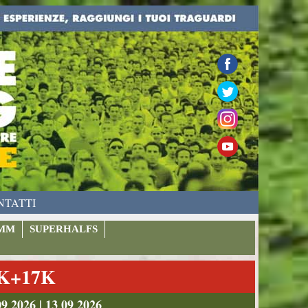
NTATTI
MM
SUPERHALFS
9K+17K
026 | 13 09 2026