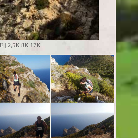
| 2,5K 8K 17K