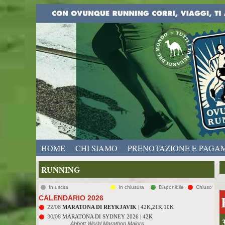
HOME
CHI SIAMO
PRENOTAZIONE E PAGA
RUNNING
In uscita
In chiusura
Disponibile
Chiuso
CALENDARIO 2026
22/08
MARATONA DI REYKJAVIK
| 42K,21K,10K
30/08
MARATONA DI SYDNEY 2026 | 42K
Abbott World Marathon Majors