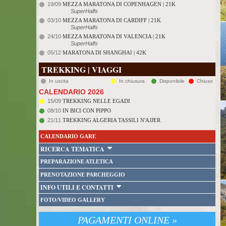
19/09
MEZZA MARATONA DI COPENHAGEN | 21K
SuperHalfs
03/10
MEZZA MARATONA DI CARDIFF | 21K
SuperHalfs
24/10
MEZZA MARATONA DI VALENCIA | 21K
SuperHalfs
05/12
MARATONA DI SHANGHAI | 42K
TREKKING | VIAGGI
In uscita
In chiusura
Disponibile
Chiuso
CALENDARIO 2026
15/09
TREKKING NELLE EGADI
08/10
IN BICI CON PIPPO
21/11
TREKKING ALGERIA TASSILI N'AJJER
CALENDARIO GARE
RICERCA TEMATICA
PREPARAZIONE ATLETICA
PRENOTAZIONE PARCHEGGIO
INFO UTILI E CONTATTI
FOTO/VIDEO GALLERY
PAGAMENTI ONLINE »