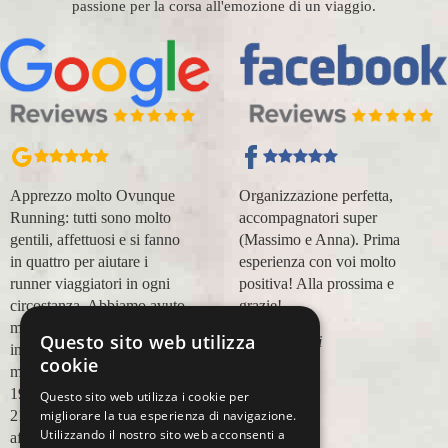
passione per la corsa all'emozione di un viaggio.
Apprezzo molto Ovunque
Organizzazione perfetta,
Running: tutti sono molto
accompagnatori super
gentili, affettuosi e si fanno
(Massimo e Anna). Prima
in quattro per aiutare i
esperienza con voi molto
runner viaggiatori in ogni
positiva! Alla prossima e
circostanza. Abbiamo avuto
grazie!
modo di appoggiarci a loro
Questo sito web utilizza
Lara Buranti
in più occasioni, per delle
cookie
maratone (NYC18, Praga
19, Valencia 19, Barcellona
Questo sito web utilizza i cookie per
migliorare la tua esperienza di navigazione.
21, NYC 22) e ci siamo
Utilizzando il nostro sito web acconsenti a
affidati a loro per Chicago