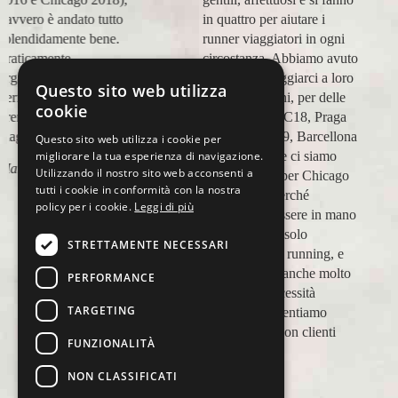
in quattro per aiutare i
esperienza con voi molto
runner viaggiatori in ogni
positiva! Alla prossima e
circostanza. Abbiamo avuto
grazie!
modo di appoggiarci a loro
Questo sito web utilizza
Lara Buranti
in più occasioni, per delle
cookie
maratone (NYC18, Praga
19, Valencia 19, Barcellona
Questo sito web utilizza i cookie per
migliorare la tua esperienza di navigazione.
21, NYC 22) e ci siamo
Utilizzando il nostro sito web acconsenti a
affidati a loro per Chicago
tutti i cookie in conformità con la nostra
23 (ottobre) perché
policy per i cookie.
Leggi di più
sappiamo di essere in mano
a persone non solo
STRETTAMENTE NECESSARI
competenti sul running, e
sulle città, ma anche molto
PERFORMANCE
attente alle necessità
TARGETING
personali. Ci sentiamo
ospiti, amici, non clienti
FUNZIONALITÀ
Paolo Pugni
NON CLASSIFICATI