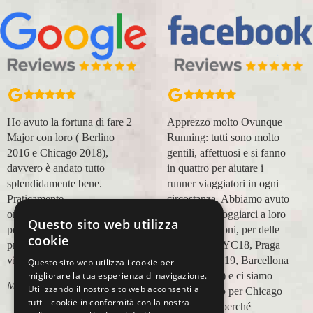
Apprezzo molto Ovunque
Organizzazione perfetta,
Running: tutti sono molto
accompagnatori super
gentili, affettuosi e si fanno
(Massimo e Anna). Prima
in quattro per aiutare i
esperienza con voi molto
runner viaggiatori in ogni
positiva! Alla prossima e
circostanza. Abbiamo avuto
grazie!
modo di appoggiarci a loro
Questo sito web utilizza
Lara Buranti
in più occasioni, per delle
cookie
maratone (NYC18, Praga
19, Valencia 19, Barcellona
Questo sito web utilizza i cookie per
21, NYC 22) e ci siamo
migliorare la tua esperienza di navigazione.
Utilizzando il nostro sito web acconsenti a
affidati a loro per Chicago
tutti i cookie in conformità con la nostra
23 (ottobre) perché