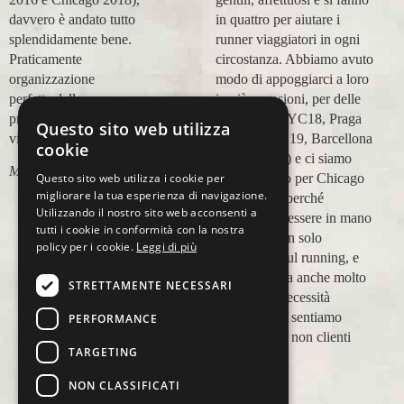
in quattro per aiutare i
esperienza con voi molto
runner viaggiatori in ogni
positiva! Alla prossima e
circostanza. Abbiamo avuto
grazie!
modo di appoggiarci a loro
Lara Buranti
in più occasioni, per delle
maratone (NYC18, Praga
Questo sito web utilizza
19, Valencia 19, Barcellona
cookie
21, NYC 22) e ci siamo
Questo sito web utilizza i cookie per
affidati a loro per Chicago
migliorare la tua esperienza di navigazione.
23 (ottobre) perché
Utilizzando il nostro sito web acconsenti a
sappiamo di essere in mano
tutti i cookie in conformità con la nostra
a persone non solo
policy per i cookie.
Leggi di più
competenti sul running, e
sulle città, ma anche molto
STRETTAMENTE NECESSARI
attente alle necessità
personali. Ci sentiamo
PERFORMANCE
ospiti, amici, non clienti
TARGETING
Paolo Pugni
NON CLASSIFICATI