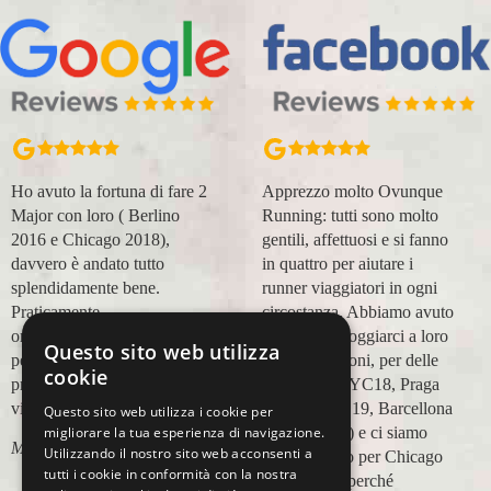
Apprezzo molto Ovunque
Organizzazione perfetta,
Running: tutti sono molto
accompagnatori super
gentili, affettuosi e si fanno
(Massimo e Anna). Prima
in quattro per aiutare i
esperienza con voi molto
runner viaggiatori in ogni
positiva! Alla prossima e
circostanza. Abbiamo avuto
grazie!
modo di appoggiarci a loro
Questo sito web utilizza
Lara Buranti
in più occasioni, per delle
cookie
maratone (NYC18, Praga
19, Valencia 19, Barcellona
Questo sito web utilizza i cookie per
21, NYC 22) e ci siamo
migliorare la tua esperienza di navigazione.
Utilizzando il nostro sito web acconsenti a
affidati a loro per Chicago
tutti i cookie in conformità con la nostra
23 (ottobre) perché