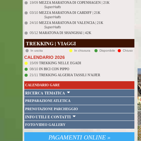
19/09
MEZZA MARATONA DI COPENHAGEN | 21K
SuperHalfs
03/10
MEZZA MARATONA DI CARDIFF | 21K
SuperHalfs
24/10
MEZZA MARATONA DI VALENCIA | 21K
SuperHalfs
05/12
MARATONA DI SHANGHAI | 42K
TREKKING | VIAGGI
In uscita
In chiusura
Disponibile
Chiuso
CALENDARIO 2026
15/09
TREKKING NELLE EGADI
08/10
IN BICI CON PIPPO
21/11
TREKKING ALGERIA TASSILI N'AJJER
CALENDARIO GARE
RICERCA TEMATICA
PREPARAZIONE ATLETICA
PRENOTAZIONE PARCHEGGIO
INFO UTILI E CONTATTI
FOTO/VIDEO GALLERY
PAGAMENTI ONLINE »