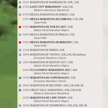
31/01
MARATONA DI MARRAKECH | 42K, 21K
27/02
LOST CITY MARATHON
| 42K,21K
Albatros Adventure Marathons
07/03
MEZZA MARATONA DI PARIGI | 21K
07/03
MEZZA MARATONA DI LISBONA
| 21K,10K
SuperHalfs
07/03
MARATONA DI TOKYO 2027
| 42K
Abbott World Marathon Majors
03/04
MEZZA MARATONA DI PRAGA | 21K
SuperHalfs
04/04
MEZZA MARATONA DI BERLINO
| 21K
SuperHalfs
11/04
MARATONA DI PARIGI | 42K
18/04
MARATONA DI VIENNA | 42K,21K,5K,Staffetta
European Marathon Classic
19/04
MARATONA DI BOSTON 2027 | 42K
Abbott World Marathon Majors
24/04
TCS LONDON MARATHON 2027
| 42K
Abbott World Marathon Majors
07/05
MARATONA DI COPENHAGEN
| 42K
European Marathon Classic
08/05
MARATONA DI HELSINKI | 42K,21K,63K,5K
15/05
GREAT WALL MARATHON | 42K,21K,8,5K
Albatros Adventure Marathons
23/05
MARATONA DI CAPE TOWN
| 42K
Abbott World Marathon Majors
30/05
MARATONA DI EDIMBURGO | 42K,21K,10K,5K