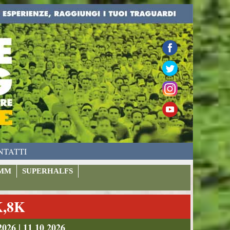
NTATTI
MM
SUPERHALFS
K,8K
026 | 11 10 2026