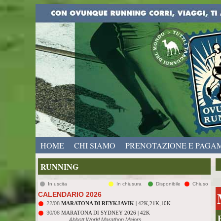
HOME
CHI SIAMO
PRENOTAZIONE E PAGA
RUNNING
In uscita
In chiusura
Disponibile
Chiuso
CALENDARIO 2026
22/08
MARATONA DI REYKJAVIK
| 42K,21K,10K
30/08
MARATONA DI SYDNEY 2026 | 42K
Abbott World Marathon Majors