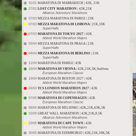
31/01
MARATONA DI MARRAKECH | 42K, 21K
27/02
LOST CITY MARATHON
| 42K,21K
Albatros Adventure Marathons
07/03
MEZZA MARATONA DI PARIGI | 21K
07/03
MEZZA MARATONA DI LISBONA
| 21K,10K
SuperHalfs
07/03
MARATONA DI TOKYO 2027
| 42K
Abbott World Marathon Majors
03/04
MEZZA MARATONA DI PRAGA | 21K
SuperHalfs
04/04
MEZZA MARATONA DI BERLINO
| 21K
SuperHalfs
11/04
MARATONA DI PARIGI | 42K
18/04
MARATONA DI VIENNA
| 42K,21K,5K,Staffetta
European Marathon Classic
19/04
MARATONA DI BOSTON 2027 | 42K
Abbott World Marathon Majors
24/04
TCS LONDON MARATHON 2027
| 42K
Abbott World Marathon Majors
07/05
MARATONA DI COPENHAGEN
| 42K
European Marathon Classic
08/05
MARATONA DI HELSINKI | 42K,21K,63K,5K
15/05
GREAT WALL MARATHON | 42K,21K,8,5K
Albatros Adventure Marathons
23/05
MARATONA DI CAPE TOWN
| 42K
Abbott World Marathon Majors
30/05
MARATONA DI EDIMBURGO | 42K,21K,10K,5K