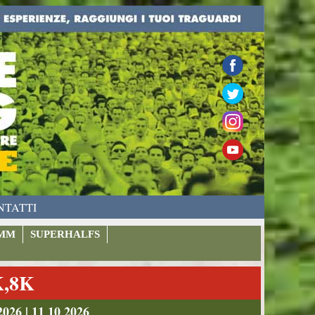
NTATTI
MM
SUPERHALFS
K,8K
026 | 11 10 2026