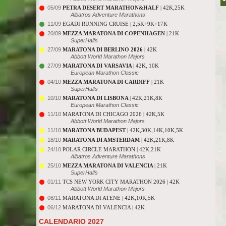
05/09
PETRA DESERT MARATHON&HALF
| 42K,25K
Albatros Adventure Marathons
11/09
EGADI RUNNING CRUISE | 2,5K+9K+17K
20/09
MEZZA MARATONA DI COPENHAGEN
| 21K
SuperHalfs
27/09
MARATONA DI BERLINO 2026
| 42K
Abbott World Marathon Majors
27/09
MARATONA DI VARSAVIA
| 42K, 10K
European Marathon Classic
04/10
MEZZA MARATONA DI CARDIFF
| 21K
SuperHalfs
10/10
MARATONA DI LISBONA
| 42K,21K,8K
European Marathon Classic
11/10
MARATONA DI CHICAGO 2026 | 42K,5K
Abbott World Marathon Majors
11/10
MARATONA BUDAPEST
| 42K,30K,14K,10K,5K
18/10
MARATONA DI AMSTERDAM
| 42K,21K,8K
24/10
POLAR CIRCLE MARATHON | 42K,21K
Albatros Adventure Marathons
25/10
MEZZA MARATONA DI VALENCIA
| 21K
SuperHalfs
01/11
TCS NEW YORK CITY MARATHON 2026 | 42K
Abbott World Marathon Majors
08/11
MARATONA DI ATENE | 42K,10K,5K
06/12
MARATONA DI VALENCIA | 42K
CALENDARIO 2027