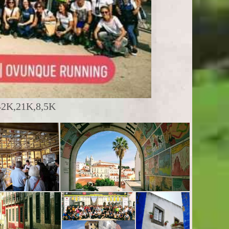
2K,21K,8,5K