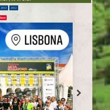
2013
2012
Save