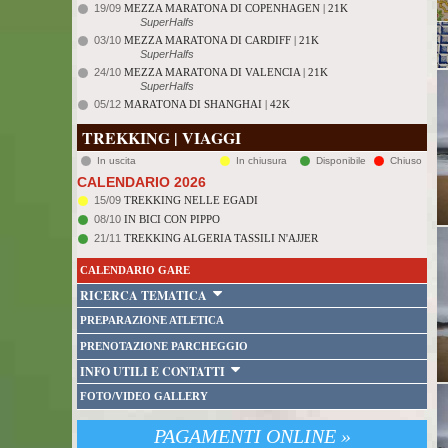
19/09
MEZZA MARATONA DI COPENHAGEN | 21K
SuperHalfs
03/10
MEZZA MARATONA DI CARDIFF | 21K
SuperHalfs
24/10
MEZZA MARATONA DI VALENCIA | 21K
SuperHalfs
05/12
MARATONA DI SHANGHAI | 42K
TREKKING | VIAGGI
In uscita
In chiusura
Disponibile
Chiuso
CALENDARIO 2026
15/09
TREKKING NELLE EGADI
08/10
IN BICI CON PIPPO
21/11
TREKKING ALGERIA TASSILI N'AJJER
CALENDARIO GARE
RICERCA TEMATICA
PREPARAZIONE ATLETICA
PRENOTAZIONE PARCHEGGIO
INFO UTILI E CONTATTI
FOTO/VIDEO GALLERY
PAGAMENTI ONLINE »