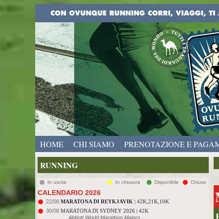
HOME
CHI SIAMO
PRENOTAZIONE E PAGA
RUNNING
In uscita
In chiusura
Disponibile
Chiuso
CALENDARIO 2026
22/08
MARATONA DI REYKJAVIK
| 42K,21K,10K
30/08
MARATONA DI SYDNEY 2026 | 42K
Abbott World Marathon Majors