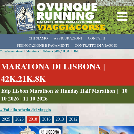
CHI SIAMO
ASSICURAZIONI
CONTATTI
PRENOTAZIONE E PAGAMENTI
CONTRATTO DI VIAGGIO
•
•
Tutte le maratone
Maratona di lisbona | 42k,21k,8k
Foto
MARATONA DI LISBONA |
42K,21K,8K
Edp Lisbon Marathon & Hunday Half Marathon | | 10
10 2026 | 11 10 2026
« Vai alla scheda del viaggio
2025
2023
2018
2016
2013
2012