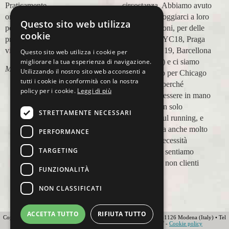
circostanza. Abbiamo avuto
grazie!
modo di appoggiarci a loro
Questo sito web utilizza
Lara Buranti
in più occasioni, per delle
cookie
maratone (NYC18, Praga
19, Valencia 19, Barcellona
Questo sito web utilizza i cookie per
migliorare la tua esperienza di navigazione.
21, NYC 22) e ci siamo
Utilizzando il nostro sito web acconsenti a
affidati a loro per Chicago
tutti i cookie in conformità con la nostra
23 (ottobre) perché
policy per i cookie.
Leggi di più
sappiamo di essere in mano
a persone non solo
STRETTAMENTE NECESSARI
competenti sul running, e
sulle città, ma anche molto
PERFORMANCE
attente alle necessità
TARGETING
personali. Ci sentiamo
ospiti, amici, non clienti
FUNZIONALITÀ
Paolo Pugni
NON CLASSIFICATI
ACCETTA TUTTO
RIFIUTA TUTTO
Copyright 2012 Ovunque Running s.r.l • Strada delle Fornaci 20 • 41126 Modena (Italy) • Tel
+39 059 219566 • T.O.U.R.S MEMBER • IATA • FIAVET -
Cookie policy