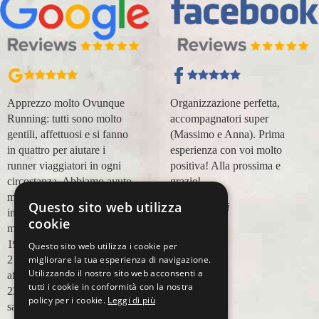
Apprezzo molto Ovunque
Organizzazione perfetta,
Running: tutti sono molto
accompagnatori super
gentili, affettuosi e si fanno
(Massimo e Anna). Prima
in quattro per aiutare i
esperienza con voi molto
runner viaggiatori in ogni
positiva! Alla prossima e
circostanza. Abbiamo avuto
grazie!
modo di appoggiarci a loro
Questo sito web utilizza
Lara Buranti
in più occasioni, per delle
cookie
maratone (NYC18, Praga
19, Valencia 19, Barcellona
Questo sito web utilizza i cookie per
migliorare la tua esperienza di navigazione.
21, NYC 22) e ci siamo
Utilizzando il nostro sito web acconsenti a
affidati a loro per Chicago
tutti i cookie in conformità con la nostra
23 (ottobre) perché
policy per i cookie.
Leggi di più
sappiamo di essere in mano