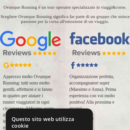
Ovunque Running è un tour operator specializzato in viaggi&corse.
Scegliere Ovunque Running significa far parte di un gruppo che unisce
passione per la corsa all'emozione di un viaggio.
Apprezzo molto Ovunque
Organizzazione perfetta,
Running: tutti sono molto
accompagnatori super
gentili, affettuosi e si fanno
(Massimo e Anna). Prima
in quattro per aiutare i
esperienza con voi molto
runner viaggiatori in ogni
positiva! Alla prossima e
circostanza. Abbiamo avuto
grazie!
modo di appoggiarci a loro
Questo sito web utilizza
Lara Buranti
in più occasioni, per delle
cookie
maratone (NYC18, Praga