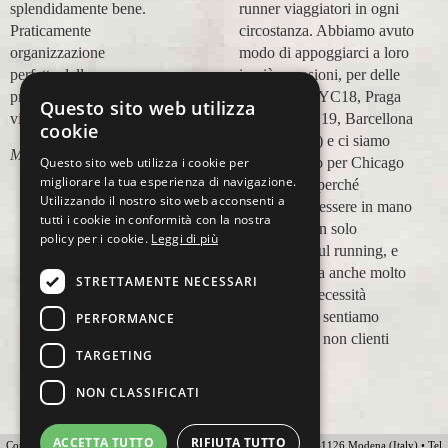
runner viaggiatori in ogni
positiva! Alla prossima e
circostanza. Abbiamo avuto
grazie!
modo di appoggiarci a loro
Lara Buranti
in più occasioni, per delle
maratone (NYC18, Praga
Questo sito web utilizza
19, Valencia 19, Barcellona
cookie
21, NYC 22) e ci siamo
Questo sito web utilizza i cookie per
affidati a loro per Chicago
migliorare la tua esperienza di navigazione.
23 (ottobre) perché
Utilizzando il nostro sito web acconsenti a
sappiamo di essere in mano
tutti i cookie in conformità con la nostra
a persone non solo
policy per i cookie.
Leggi di più
competenti sul running, e
sulle città, ma anche molto
STRETTAMENTE NECESSARI
attente alle necessità
personali. Ci sentiamo
PERFORMANCE
ospiti, amici, non clienti
TARGETING
Paolo Pugni
NON CLASSIFICATI
ACCETTA TUTTO
RIFIUTA TUTTO
Copyright 2012 Ovunque Running s.r.l • Strada delle Fornaci 20 • 41126 Modena (Italy) • Tel