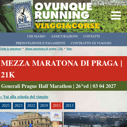
CHI SIAMO
ASSICURAZIONI
CONTATTI
PRENOTAZIONE E PAGAMENTI
CONTRATTO DI VIAGGIO
•
•
Tutte le maratone
Mezza maratona di praga | 21k
Foto
MEZZA MARATONA DI PRAGA |
21K
Generali Prague Half Marathon | 26^ed | 03 04 2027
« Vai alla scheda del viaggio
2025
2023
2022
2019
2015
2013