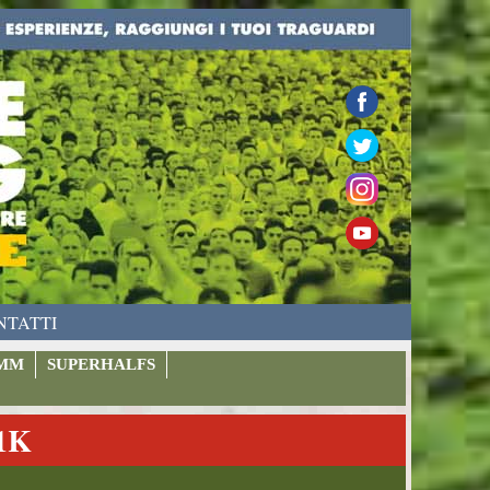
NTATTI
MM
SUPERHALFS
1K