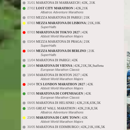
31/01
MARATONA DI MARRAKECH | 42K, 21K
27/02
LOST CITY MARATHON
| 42K,21K
Albatros Adventure Marathons
07/03
MEZZA MARATONA DI PARIGI | 21K
07/03
MEZZA MARATONA DI LISBONA
| 21K,10K
SuperHalfs
07/03
MARATONA DI TOKYO 2027
| 42K
Abbott World Marathon Majors
03/04
MEZZA MARATONA DI PRAGA | 21K
SuperHalfs
04/04
MEZZA MARATONA DI BERLINO
| 21K
SuperHalfs
11/04
MARATONA DI PARIGI | 42K
18/04
MARATONA DI VIENNA
| 42K,21K,5K,Staffetta
European Marathon Classic
19/04
MARATONA DI BOSTON 2027 | 42K
Abbott World Marathon Majors
24/04
TCS LONDON MARATHON 2027
| 42K
Abbott World Marathon Majors
07/05
MARATONA DI COPENHAGEN
| 42K
European Marathon Classic
08/05
MARATONA DI HELSINKI | 42K,21K,63K,5K
15/05
GREAT WALL MARATHON | 42K,21K,8,5K
Albatros Adventure Marathons
23/05
MARATONA DI CAPE TOWN
| 42K
Abbott World Marathon Majors
30/05
MARATONA DI EDIMBURGO | 42K,21K,10K,5K