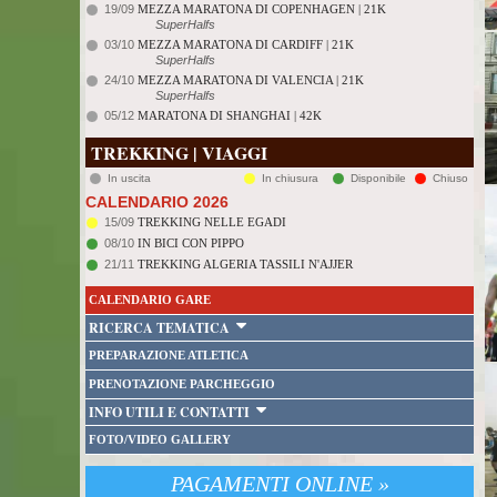
19/09
MEZZA MARATONA DI COPENHAGEN | 21K
SuperHalfs
03/10
MEZZA MARATONA DI CARDIFF | 21K
SuperHalfs
24/10
MEZZA MARATONA DI VALENCIA | 21K
SuperHalfs
05/12
MARATONA DI SHANGHAI | 42K
TREKKING | VIAGGI
In uscita
In chiusura
Disponibile
Chiuso
CALENDARIO 2026
15/09
TREKKING NELLE EGADI
08/10
IN BICI CON PIPPO
21/11
TREKKING ALGERIA TASSILI N'AJJER
CALENDARIO GARE
RICERCA TEMATICA
PREPARAZIONE ATLETICA
PRENOTAZIONE PARCHEGGIO
INFO UTILI E CONTATTI
FOTO/VIDEO GALLERY
PAGAMENTI ONLINE »