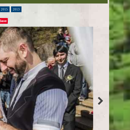
2015
2013
Save