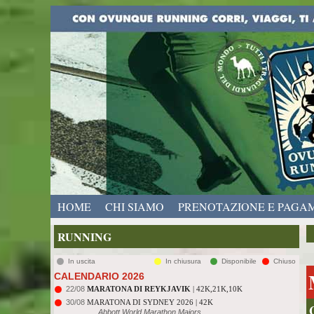
HOME
CHI SIAMO
PRENOTAZIONE E PAGA
RUNNING
In uscita
In chiusura
Disponibile
Chiuso
CALENDARIO 2026
22/08
MARATONA DI REYKJAVIK
| 42K,21K,10K
30/08
MARATONA DI SYDNEY 2026 | 42K
Abbott World Marathon Majors