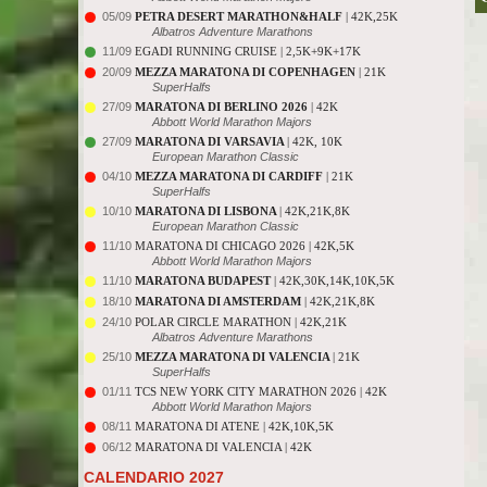
05/09
PETRA DESERT MARATHON&HALF
| 42K,25K
Albatros Adventure Marathons
11/09
EGADI RUNNING CRUISE | 2,5K+9K+17K
20/09
MEZZA MARATONA DI COPENHAGEN
| 21K
SuperHalfs
27/09
MARATONA DI BERLINO 2026
| 42K
Abbott World Marathon Majors
27/09
MARATONA DI VARSAVIA
| 42K, 10K
European Marathon Classic
04/10
MEZZA MARATONA DI CARDIFF
| 21K
SuperHalfs
10/10
MARATONA DI LISBONA
| 42K,21K,8K
European Marathon Classic
11/10
MARATONA DI CHICAGO 2026 | 42K,5K
Abbott World Marathon Majors
11/10
MARATONA BUDAPEST
| 42K,30K,14K,10K,5K
18/10
MARATONA DI AMSTERDAM
| 42K,21K,8K
24/10
POLAR CIRCLE MARATHON | 42K,21K
Albatros Adventure Marathons
25/10
MEZZA MARATONA DI VALENCIA
| 21K
SuperHalfs
01/11
TCS NEW YORK CITY MARATHON 2026 | 42K
Abbott World Marathon Majors
08/11
MARATONA DI ATENE | 42K,10K,5K
06/12
MARATONA DI VALENCIA | 42K
CALENDARIO 2027