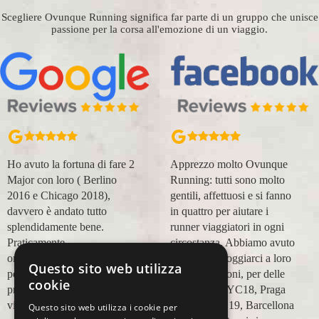
Scegliere Ovunque Running significa far parte di un gruppo che unisce
passione per la corsa all'emozione di un viaggio.
Ho avuto la fortuna di fare 2
Apprezzo molto Ovunque
Major con loro ( Berlino
Running: tutti sono molto
2016 e Chicago 2018),
gentili, affettuosi e si fanno
davvero è andato tutto
in quattro per aiutare i
splendidamente bene.
runner viaggiatori in ogni
Praticamente
circostanza. Abbiamo avuto
organizzazione
modo di appoggiarci a loro
Questo sito web utilizza
perfetta,dalla
in più occasioni, per delle
cookie
prenotazione,mesi prima,al
maratone (NYC18, Praga
viaggio.
19, Valencia 19, Barcellona
Questo sito web utilizza i cookie per