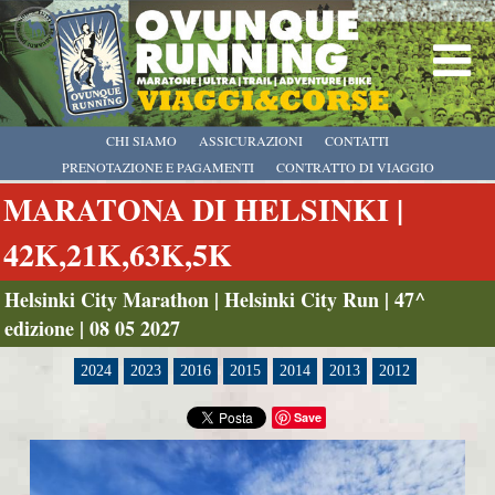
CHI SIAMO
ASSICURAZIONI
CONTATTI
PRENOTAZIONE E PAGAMENTI
CONTRATTO DI VIAGGIO
MARATONA DI HELSINKI |
42K,21K,63K,5K
Helsinki City Marathon | Helsinki City Run | 47^
edizione | 08 05 2027
2024
2023
2016
2015
2014
2013
2012
Save