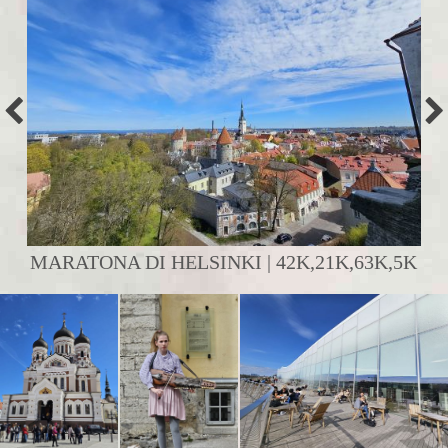
MARATONA DI HELSINKI | 42K,21K,63K,5K