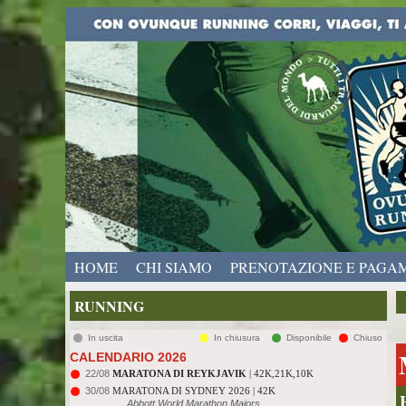
HOME
CHI SIAMO
PRENOTAZIONE E PAGA
RUNNING
In uscita
In chiusura
Disponibile
Chiuso
CALENDARIO 2026
22/08
MARATONA DI REYKJAVIK
| 42K,21K,10K
30/08
MARATONA DI SYDNEY 2026 | 42K
Abbott World Marathon Majors