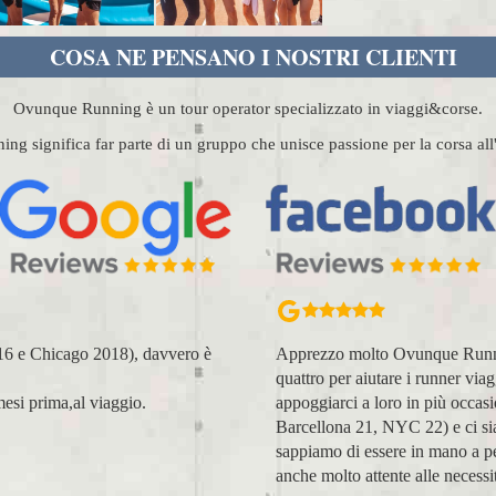
COSA NE PENSANO I NOSTRI CLIENTI
Ovunque Running è un tour operator specializzato in viaggi&corse.
g significa far parte di un gruppo che unisce passione per la corsa al
, affettuosi e si fanno in
Organizzazione perfetta, acco
nza. Abbiamo avuto modo di
voi molto positiva! Alla prossim
(NYC18, Praga 19, Valencia 19,
Lara Buranti
icago 23 (ottobre) perché
sul running, e sulle città, ma
spiti, amici, non clienti