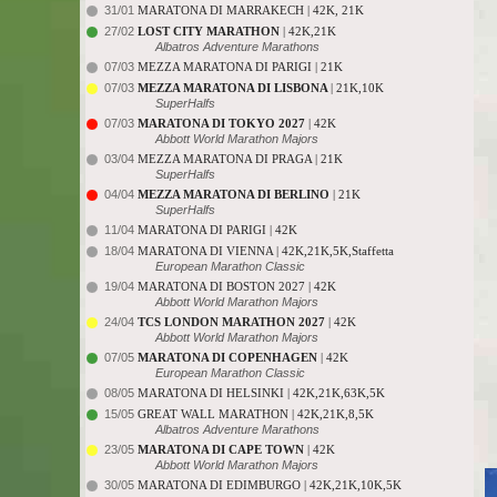
31/01
MARATONA DI MARRAKECH | 42K, 21K
27/02
LOST CITY MARATHON
| 42K,21K
Albatros Adventure Marathons
07/03
MEZZA MARATONA DI PARIGI | 21K
07/03
MEZZA MARATONA DI LISBONA
| 21K,10K
SuperHalfs
07/03
MARATONA DI TOKYO 2027
| 42K
Abbott World Marathon Majors
03/04
MEZZA MARATONA DI PRAGA | 21K
SuperHalfs
04/04
MEZZA MARATONA DI BERLINO
| 21K
SuperHalfs
11/04
MARATONA DI PARIGI | 42K
18/04
MARATONA DI VIENNA | 42K,21K,5K,Staffetta
European Marathon Classic
19/04
MARATONA DI BOSTON 2027 | 42K
Abbott World Marathon Majors
24/04
TCS LONDON MARATHON 2027
| 42K
Abbott World Marathon Majors
07/05
MARATONA DI COPENHAGEN
| 42K
European Marathon Classic
08/05
MARATONA DI HELSINKI | 42K,21K,63K,5K
15/05
GREAT WALL MARATHON | 42K,21K,8,5K
Albatros Adventure Marathons
23/05
MARATONA DI CAPE TOWN
| 42K
Abbott World Marathon Majors
30/05
MARATONA DI EDIMBURGO | 42K,21K,10K,5K