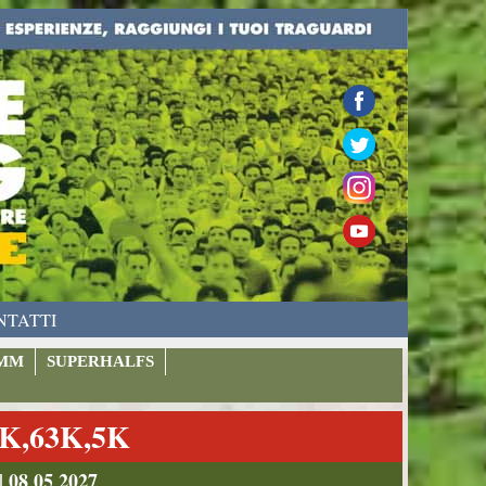
NTATTI
MM
SUPERHALFS
K,63K,5K
| 08 05 2027