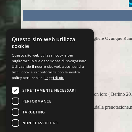
Questo sito web utilizza
Scegliere Ovunque Runnin
cookie
Questo sito web utilizza i cookie per
migliorare la tua esperienza di navigazione.
Utilizzando il nostro sito web acconsenti a
tutti i cookie in conformità con la nostra
policy per i cookie.
Leggi di più
STRETTAMENTE NECESSARI
ero è
Apprezzo molto Ovunque Running: tutti sono molto gentili
quattro per aiutare i runner viaggiatori in ogni circosta
PERFORMANCE
appoggiarci a loro in più occasioni, per delle maratone 
TARGETING
Barcellona 21, NYC 22) e ci siamo affidati a loro per Ch
sappiamo di essere in mano a persone non solo competenti 
NON CLASSIFICATI
anche molto attente alle necessità personali. Ci sentiamo o