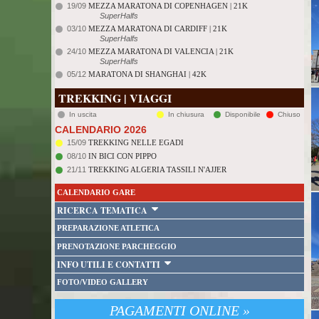
19/09
MEZZA MARATONA DI COPENHAGEN | 21K
SuperHalfs
03/10
MEZZA MARATONA DI CARDIFF | 21K
SuperHalfs
24/10
MEZZA MARATONA DI VALENCIA | 21K
SuperHalfs
05/12
MARATONA DI SHANGHAI | 42K
TREKKING | VIAGGI
In uscita
In chiusura
Disponibile
Chiuso
CALENDARIO 2026
15/09
TREKKING NELLE EGADI
08/10
IN BICI CON PIPPO
21/11
TREKKING ALGERIA TASSILI N'AJJER
CALENDARIO GARE
RICERCA TEMATICA
PREPARAZIONE ATLETICA
PRENOTAZIONE PARCHEGGIO
INFO UTILI E CONTATTI
FOTO/VIDEO GALLERY
PAGAMENTI ONLINE »