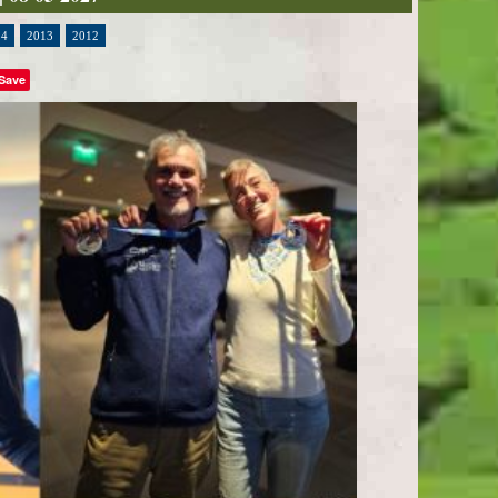
14
2013
2012
Save