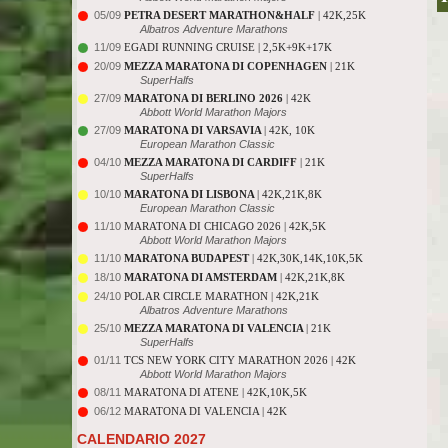
05/09
PETRA DESERT MARATHON&HALF
| 42K,25K
Albatros Adventure Marathons
11/09
EGADI RUNNING CRUISE | 2,5K+9K+17K
20/09
MEZZA MARATONA DI COPENHAGEN
| 21K
SuperHalfs
27/09
MARATONA DI BERLINO 2026
| 42K
Abbott World Marathon Majors
27/09
MARATONA DI VARSAVIA
| 42K, 10K
European Marathon Classic
04/10
MEZZA MARATONA DI CARDIFF
| 21K
SuperHalfs
10/10
MARATONA DI LISBONA
| 42K,21K,8K
European Marathon Classic
11/10
MARATONA DI CHICAGO 2026 | 42K,5K
Abbott World Marathon Majors
11/10
MARATONA BUDAPEST
| 42K,30K,14K,10K,5K
18/10
MARATONA DI AMSTERDAM
| 42K,21K,8K
24/10
POLAR CIRCLE MARATHON | 42K,21K
Albatros Adventure Marathons
25/10
MEZZA MARATONA DI VALENCIA
| 21K
SuperHalfs
01/11
TCS NEW YORK CITY MARATHON 2026 | 42K
Abbott World Marathon Majors
08/11
MARATONA DI ATENE | 42K,10K,5K
06/12
MARATONA DI VALENCIA | 42K
CALENDARIO 2027