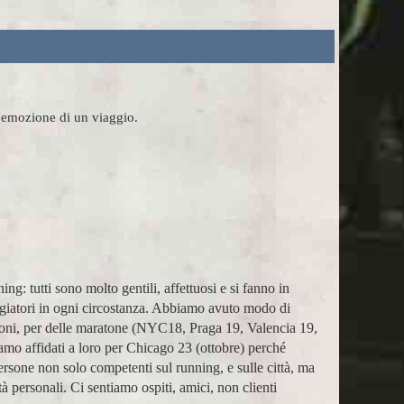
l'emozione di un viaggio.
mpagnatori super (Massimo e Anna). Prima esperienza con
Ho pa
a e grazie!
assist
Marco