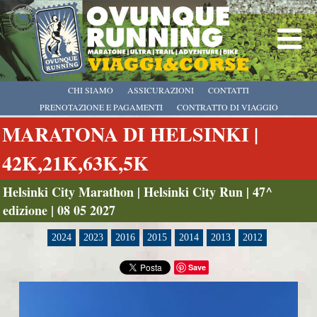
CHI SIAMO
ASSICURAZIONI
CONTATTI
PRENOTAZIONE E PAGAMENTI
CONTRATTO DI VIAGGIO
MARATONA DI HELSINKI |
42K,21K,63K,5K
Helsinki City Marathon | Helsinki City Run | 47^
edizione | 08 05 2027
2024
2023
2016
2015
2014
2013
2012
Save