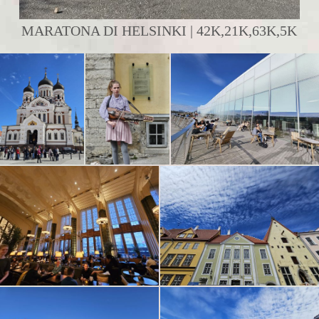
MARATONA DI HELSINKI | 42K,21K,63K,5K