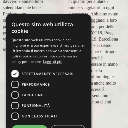
in quattro per aiutare i
esperienza con voi molto
runner viaggiatori in ogni
positiva! Alla prossima e
circostanza. Abbiamo avuto
grazie!
modo di appoggiarci a loro
Questo sito web utilizza
Lara Buranti
in più occasioni, per delle
cookie
maratone (NYC18, Praga
19, Valencia 19, Barcellona
Questo sito web utilizza i cookie per
migliorare la tua esperienza di navigazione.
21, NYC 22) e ci siamo
Utilizzando il nostro sito web acconsenti a
affidati a loro per Chicago
tutti i cookie in conformità con la nostra
23 (ottobre) perché
policy per i cookie.
Leggi di più
sappiamo di essere in mano
a persone non solo
STRETTAMENTE NECESSARI
competenti sul running, e
sulle città, ma anche molto
PERFORMANCE
attente alle necessità
TARGETING
personali. Ci sentiamo
ospiti, amici, non clienti
FUNZIONALITÀ
Paolo Pugni
NON CLASSIFICATI