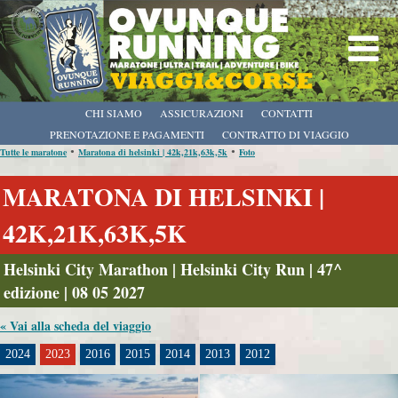
CHI SIAMO
ASSICURAZIONI
CONTATTI
PRENOTAZIONE E PAGAMENTI
CONTRATTO DI VIAGGIO
•
•
Tutte le maratone
Maratona di helsinki | 42k,21k,63k,5k
Foto
MARATONA DI HELSINKI |
42K,21K,63K,5K
Helsinki City Marathon | Helsinki City Run | 47^
edizione | 08 05 2027
« Vai alla scheda del viaggio
2024
2023
2016
2015
2014
2013
2012