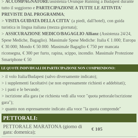
>
ACCOMPAGNATORE
/assistenza Ovunque Running a Budapest durante
tutto il soggiorno e
PARTECIPAZIONE A TUTTE LE ATTIVITA'
PREVISTE DAL PROGRAMMA
;
>
VISITA GUIDATA DELLA CITTA'
(a piedi, dall'hotel), con guida
turistica in lingua italiana (mezza giornata);
>
ASSICURAZIONE MEDICO/BAGAGLIO Allianz
(Assistenza 24/24,
Spese Mediche, Bagaglio). Massimale Spese Mediche: Italia € 1.000; Europa
€ 30.000; Mondo € 50.000. Massimale Bagaglio € 750 per mancata
riconsegna, € 300 per furto, rapina, scippo, incendio. Massimale Protezione
Smartphone € 50
LE QUOTE INDIVIDUALI DI PARTECIPAZIONE NON COMPRENDONO:
> il volo Italia/Budapest (salvo diversamente indicato);
> i supplementi facoltativi (se non espressamente richiesti e addebitati);
> i pasti e le bevande;
> iscrizione alla gara (se richiesta vedi alla voce "quota pettorale/iscrizione
gara");
> quanto non espressamente indicato alla voce "la quota comprende"
PETTORALI:
PETTORALE MARATONA (giorno di
€ 105
gara: domenica);