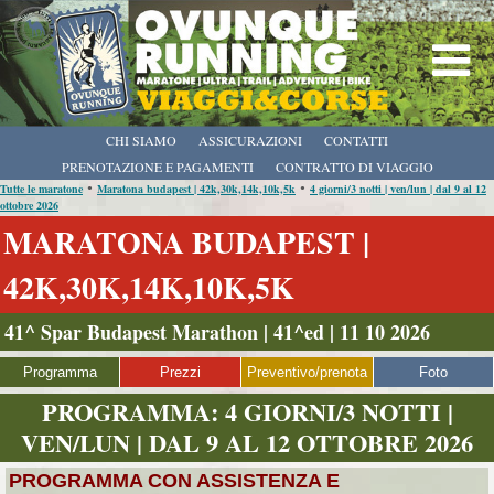
CHI SIAMO
ASSICURAZIONI
CONTATTI
PRENOTAZIONE E PAGAMENTI
CONTRATTO DI VIAGGIO
•
•
Tutte le maratone
Maratona budapest | 42k,30k,14k,10k,5k
4 giorni/3 notti | ven/lun | dal 9 al 12
ottobre 2026
MARATONA BUDAPEST |
42K,30K,14K,10K,5K
41^ Spar Budapest Marathon | 41^ed | 11 10 2026
Programma
Prezzi
Preventivo/prenota
Foto
PROGRAMMA: 4 GIORNI/3 NOTTI |
VEN/LUN | DAL 9 AL 12 OTTOBRE 2026
PROGRAMMA CON ASSISTENZA E