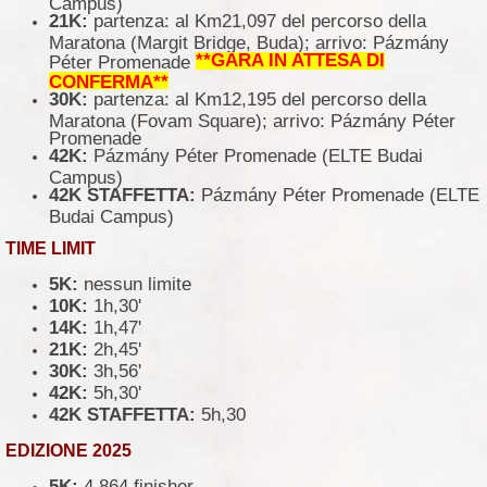
Campus)
21K:
partenza: al Km21,097 del percorso della
Maratona (Margit Bridge, Buda); arrivo: Pázmány
**GARA IN ATTESA DI
Péter Promenade
CONFERMA**
30K:
partenza: al Km12,195 del percorso della
Maratona (Fovam Square); arrivo: Pázmány Péter
Promenade
42K:
Pázmány Péter Promenade (ELTE Budai
Campus)
42K STAFFETTA:
Pázmány Péter Promenade (ELTE
Budai Campus)
TIME LIMIT
5K:
nessun limite
10K:
1h,30'
14K:
1h,47'
21K:
2h,45'
30K:
3h,56'
42K:
5h,30'
42K STAFFETTA:
5h,30
EDIZIONE 2025
5K:
4.864 finisher