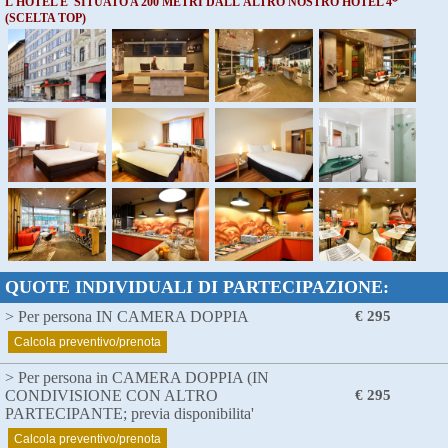
L'HOTEL E' SITUATO A 200 METRI DALL'ALTRO NOSTRO HOTEL 4*
(SCELTA TOP)
QUOTE INDIVIDUALI DI PARTECIPAZIONE:
> Per persona IN CAMERA DOPPIA
€ 295
Calcola preventivo/prenota
> Per persona in CAMERA DOPPIA (IN
CONDIVISIONE CON ALTRO
€ 295
PARTECIPANTE; previa disponibilita'
Calcola preventivo/prenota