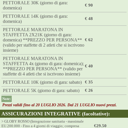
PETTORALE 30K (giorno di gara:
€ 90
domenica)
PETTORALE 14K (giorno di gara:
€ 48
domenica)
PETTORALE MARATONA IN
STAFFETTA 2X21K (giorno di gara:
domenica) **PREZZO PER PERSONA**
€ 62
(valido per staffette di 2 atleti che si iscrivono
insieme)
PETTORALE MARATONA IN
STAFFETTA 4x (giorno di gara: domenica);
€ 40
**PREZZO PER PERSONA** (valido per
staffette di 4 atleti che si iscrivono insieme)
PETTORALE 10K (giorno di gara: sabato)
€ 35
PETTORALE 5K (giorno di gara: sabato)
€ 26
Note:
Prezzi validi fino al 20 LUGLIO 2026. Dal 21 LUGLIO nuovi prezzi.
ASSICURAZIONI INTEGRATIVE (facoltative):
> GLOBY ROSSO (Integrazione sanitaria - massimale
€29.50
EU.200.000 - Fino a 4 giorni di viaggio; compresa