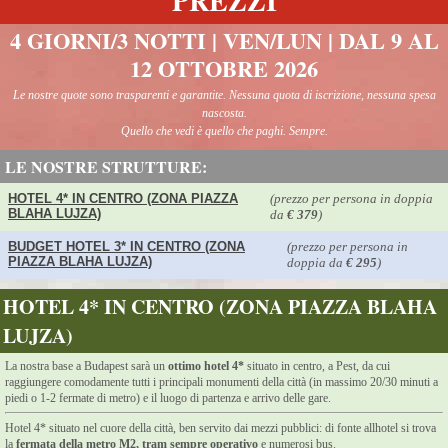
PREZZI
4 GIORNI/3 NOTTI | VEN/LUN | DAL 9 AL
12 OTTOBRE 2026
Le nostre quote sono trasparenti e garantite. Nessuna quota di iscrizione, nessuna spesa
nascosta.
Quello che vedi è quello che paghi. Sempre.
LE NOSTRE STRUTTURE:
HOTEL 4* IN CENTRO (ZONA PIAZZA
(prezzo per persona in doppia
BLAHA LUJZA)
da
€ 379
)
BUDGET HOTEL 3* IN CENTRO (ZONA
(prezzo per persona in
PIAZZA BLAHA LUJZA)
doppia da
€ 295
)
HOTEL 4* IN CENTRO (ZONA PIAZZA BLAHA
LUJZA)
La nostra base a Budapest sarà un
ottimo hotel 4*
situato in centro, a Pest, da cui
raggiungere comodamente tutti i principali monumenti della città (in massimo 20/30 minuti a
piedi o 1-2 fermate di metro) e il luogo di partenza e arrivo delle gare.
Hotel 4* situato nel cuore della città, ben servito dai mezzi pubblici: di fonte allhotel si trova
la
fermata della metro M2, tram sempre operativo
e numerosi bus.