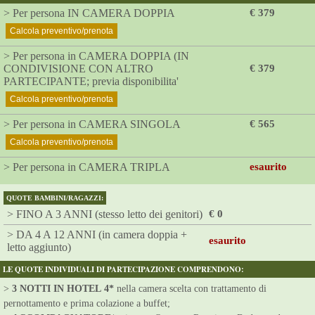
> Per persona IN CAMERA DOPPIA
€ 379
Calcola preventivo/prenota
> Per persona in CAMERA DOPPIA (IN
CONDIVISIONE CON ALTRO
€ 379
PARTECIPANTE; previa disponibilita'
Calcola preventivo/prenota
> Per persona in CAMERA SINGOLA
€ 565
Calcola preventivo/prenota
> Per persona in CAMERA TRIPLA
esaurito
QUOTE BAMBINI/RAGAZZI:
> FINO A 3 ANNI (stesso letto dei genitori)
€ 0
> DA 4 A 12 ANNI (in camera doppia +
esaurito
letto aggiunto)
LE QUOTE INDIVIDUALI DI PARTECIPAZIONE COMPRENDONO:
>
3 NOTTI IN HOTEL 4*
nella camera scelta con trattamento di
pernottamento e prima colazione a buffet;