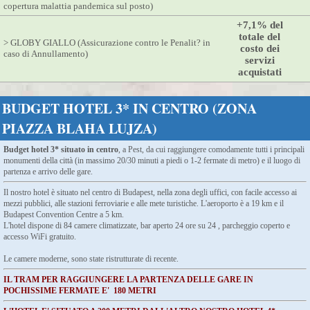
copertura malattia pandemica sul posto)
+7,1% del
totale del
> GLOBY GIALLO (Assicurazione contro le Penalit? in
costo dei
caso di Annullamento)
servizi
acquistati
BUDGET HOTEL 3* IN CENTRO (ZONA
PIAZZA BLAHA LUJZA)
Budget hotel 3* situato in centro
, a Pest, da cui raggiungere comodamente tutti i principali
monumenti della città (in massimo 20/30 minuti a piedi o 1-2 fermate di metro) e il luogo di
partenza e arrivo delle gare.
Il nostro hotel è situato nel centro di Budapest, nella zona degli uffici, con facile accesso ai
mezzi pubblici, alle stazioni ferroviarie e alle mete turistiche. L'aeroporto è a 19 km e il
Budapest Convention Centre a 5 km.
L'hotel dispone di 84 camere climatizzate, bar aperto 24 ore su 24 , parcheggio coperto e
accesso WiFi gratuito.
Le camere moderne, sono state ristrutturate di recente.
IL TRAM PER RAGGIUNGERE LA PARTENZA DELLE GARE IN
POCHISSIME FERMATE E' 180 METRI