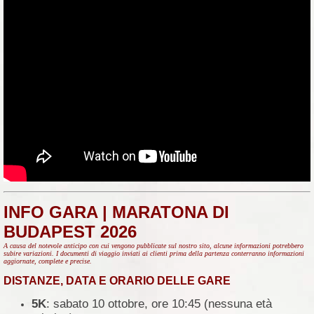
INFO GARA | MARATONA DI
BUDAPEST 2026
A causa del notevole anticipo con cui vengono pubblicate sul nostro sito, alcune informazioni potrebbero
subire variazioni. I documenti di viaggio inviati ai clienti prima della partenza conterranno informazioni
aggiornate, complete e precise.
DISTANZE, DATA E ORARIO DELLE GARE
5K
: sabato 10 ottobre, ore 10:45 (nessuna età