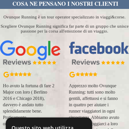
COSA NE PENSANO I NOSTRI CLIENTI
Ovunque Running è un tour operator specializzato in viaggi&corse.
Scegliere Ovunque Running significa far parte di un gruppo che unisce
passione per la corsa all'emozione di un viaggio.
Apprezzo molto Ovunque
Organizzazione perfetta,
Running: tutti sono molto
accompagnatori super
gentili, affettuosi e si fanno
(Massimo e Anna). Prima
in quattro per aiutare i
esperienza con voi molto
runner viaggiatori in ogni
positiva! Alla prossima e
circostanza. Abbiamo avuto
grazie!
modo di appoggiarci a loro
Questo sito web utilizza
Lara Buranti