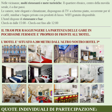
Nelle vicinanze,
molti ristoranti e mete turistiche
. Il quartiere ebraico, centro della movida
serale, è a due passi.
Le camere, tutte eleganti e climatizzate, dispongono di TV a schermo piatto, occorrente per tè
e caffè, minibar e bagno privato con prodotti di lusso. WIFI gratuito disponibile.
L'hotel dispone di
ristorante e bar
.
Check-in dalle 15:00 - Check-out fino alle 12:00
IL TRAM PER RAGGIUNGERE LA PARTENZA DELLE GARE IN
POCHISSIME FERMATE E' PROPRIO DI FRONTE ALL'HOTEL.
L'HOTEL E' SITUATO A 200 METRI DALL'ALTRO NOSTRO HOTEL 3*
QUOTE INDIVIDUALI DI PARTECIPAZIONE: