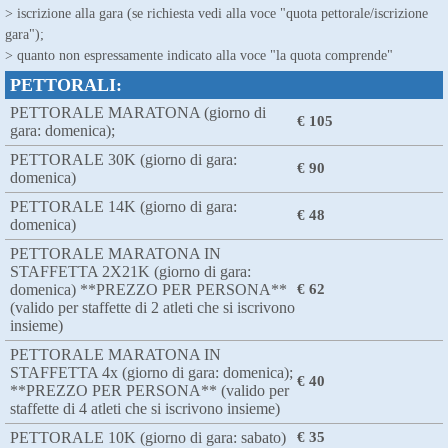
> iscrizione alla gara (se richiesta vedi alla voce "quota pettorale/iscrizione
gara");
> quanto non espressamente indicato alla voce "la quota comprende"
PETTORALI:
PETTORALE MARATONA (giorno di
€ 105
gara: domenica);
PETTORALE 30K (giorno di gara:
€ 90
domenica)
PETTORALE 14K (giorno di gara:
€ 48
domenica)
PETTORALE MARATONA IN
STAFFETTA 2X21K (giorno di gara:
domenica) **PREZZO PER PERSONA**
€ 62
(valido per staffette di 2 atleti che si iscrivono
insieme)
PETTORALE MARATONA IN
STAFFETTA 4x (giorno di gara: domenica);
€ 40
**PREZZO PER PERSONA** (valido per
staffette di 4 atleti che si iscrivono insieme)
PETTORALE 10K (giorno di gara: sabato)
€ 35