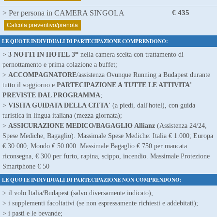
> Per persona in CAMERA SINGOLA
€ 435
Calcola preventivo/prenota
LE QUOTE INDIVIDUALI DI PARTECIPAZIONE COMPRENDONO:
>
3 NOTTI IN HOTEL 3*
nella camera scelta con trattamento di
pernottamento e prima colazione a buffet;
>
ACCOMPAGNATORE
/assistenza Ovunque Running a Budapest durante
tutto il soggiorno e
PARTECIPAZIONE A TUTTE LE ATTIVITA'
PREVISTE DAL PROGRAMMA
;
>
VISITA GUIDATA DELLA CITTA'
(a piedi, dall'hotel), con guida
turistica in lingua italiana (mezza giornata);
>
ASSICURAZIONE MEDICO/BAGAGLIO Allianz
(Assistenza 24/24,
Spese Mediche, Bagaglio). Massimale Spese Mediche: Italia € 1.000; Europa
€ 30.000; Mondo € 50.000. Massimale Bagaglio € 750 per mancata
riconsegna, € 300 per furto, rapina, scippo, incendio. Massimale Protezione
Smartphone € 50
LE QUOTE INDIVIDUALI DI PARTECIPAZIONE NON COMPRENDONO:
> il volo Italia/Budapest (salvo diversamente indicato);
> i supplementi facoltativi (se non espressamente richiesti e addebitati);
> i pasti e le bevande;