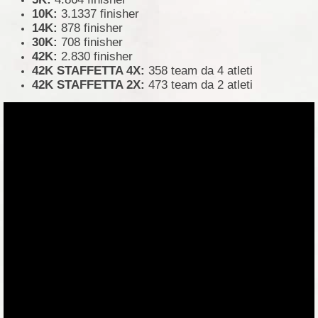
10K:
3.1337 finisher
14K:
878 finisher
30K:
708 finisher
42K:
2.830 finisher
42K STAFFETTA 4X:
358 team da 4 atleti
42K STAFFETTA 2X:
473 team da 2 atleti