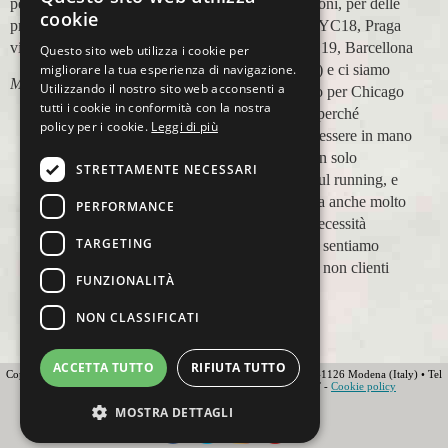
in più occasioni, per delle
cookie
maratone (NYC18, Praga
19, Valencia 19, Barcellona
Questo sito web utilizza i cookie per
21, NYC 22) e ci siamo
migliorare la tua esperienza di navigazione.
Utilizzando il nostro sito web acconsenti a
affidati a loro per Chicago
tutti i cookie in conformità con la nostra
23 (ottobre) perché
policy per i cookie.
Leggi di più
sappiamo di essere in mano
a persone non solo
STRETTAMENTE NECESSARI
competenti sul running, e
sulle città, ma anche molto
PERFORMANCE
attente alle necessità
TARGETING
personali. Ci sentiamo
ospiti, amici, non clienti
FUNZIONALITÀ
Paolo Pugni
NON CLASSIFICATI
ACCETTA TUTTO
RIFIUTA TUTTO
Copyright 2012 Ovunque Running s.r.l • Strada delle Fornaci 20 • 41126 Modena (Italy) • Tel
+39 059 219566 • T.O.U.R.S MEMBER • IATA • FIAVET -
Cookie policy
Globe - Web Agency Modena
MOSTRA DETTAGLI