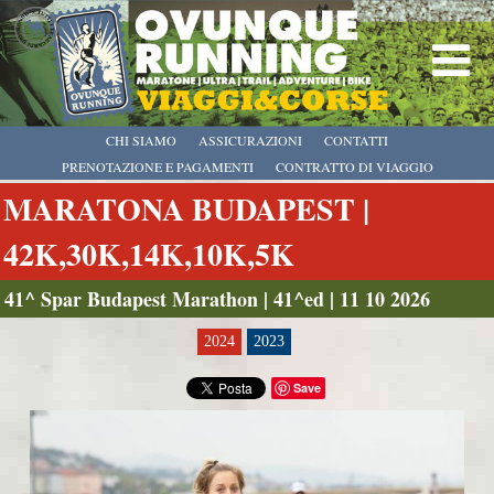
CHI SIAMO
ASSICURAZIONI
CONTATTI
PRENOTAZIONE E PAGAMENTI
CONTRATTO DI VIAGGIO
MARATONA BUDAPEST |
42K,30K,14K,10K,5K
41^ Spar Budapest Marathon | 41^ed | 11 10 2026
2024
2023
Save