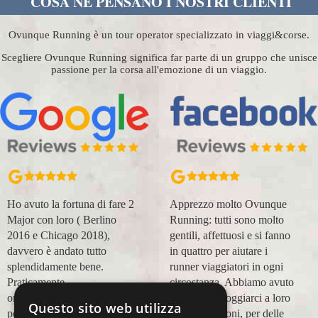
COSA NE PENSANO I NOSTRI CLIENTI
Ovunque Running è un tour operator specializzato in viaggi&corse.
Scegliere Ovunque Running significa far parte di un gruppo che unisce
passione per la corsa all'emozione di un viaggio.
Ho avuto la fortuna di fare 2
Apprezzo molto Ovunque
Major con loro ( Berlino
Running: tutti sono molto
2016 e Chicago 2018),
gentili, affettuosi e si fanno
davvero è andato tutto
in quattro per aiutare i
splendidamente bene.
runner viaggiatori in ogni
Praticamente
circostanza. Abbiamo avuto
organizzazione
modo di appoggiarci a loro
Questo sito web utilizza
perfetta,dalla
in più occasioni, per delle