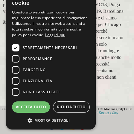
cookie
prenotazione,mesi prima,al
maratone (NYC18, Praga
viaggio.
19, Valencia 19, Barcellona
Questo sito web utilizza i cookie per
21, NYC 22) e ci siamo
migliorare la tua esperienza di navigazione.
Marco Ceseri
Utilizzando il nostro sito web acconsenti a
affidati a loro per Chicago
tutti i cookie in conformità con la nostra
23 (ottobre) perché
policy per i cookie.
Leggi di più
sappiamo di essere in mano
a persone non solo
STRETTAMENTE NECESSARI
competenti sul running, e
sulle città, ma anche molto
PERFORMANCE
attente alle necessità
TARGETING
personali. Ci sentiamo
ospiti, amici, non clienti
FUNZIONALITÀ
Paolo Pugni
NON CLASSIFICATI
ACCETTA TUTTO
RIFIUTA TUTTO
Copyright 2012 Ovunque Running s.r.l • Strada delle Fornaci 20 • 41126 Modena (Italy) • Tel
+39 059 219566 • T.O.U.R.S MEMBER • IATA • FIAVET -
Cookie policy
Globe - Web Agency Modena
MOSTRA DETTAGLI