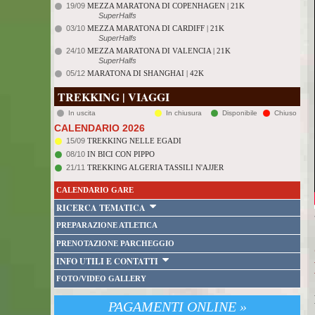
19/09
MEZZA MARATONA DI COPENHAGEN | 21K
SuperHalfs
03/10
MEZZA MARATONA DI CARDIFF | 21K
SuperHalfs
24/10
MEZZA MARATONA DI VALENCIA | 21K
SuperHalfs
05/12
MARATONA DI SHANGHAI | 42K
TREKKING | VIAGGI
In uscita
In chiusura
Disponibile
Chiuso
CALENDARIO 2026
15/09
TREKKING NELLE EGADI
08/10
IN BICI CON PIPPO
21/11
TREKKING ALGERIA TASSILI N'AJJER
CALENDARIO GARE
RICERCA TEMATICA
PREPARAZIONE ATLETICA
PRENOTAZIONE PARCHEGGIO
INFO UTILI E CONTATTI
FOTO/VIDEO GALLERY
PAGAMENTI ONLINE »