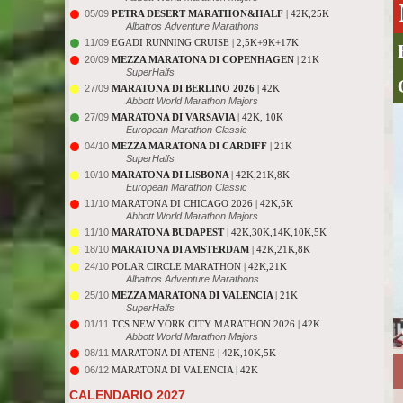
05/09
PETRA DESERT MARATHON&HALF
| 42K,25K
Albatros Adventure Marathons
11/09
EGADI RUNNING CRUISE | 2,5K+9K+17K
20/09
MEZZA MARATONA DI COPENHAGEN
| 21K
SuperHalfs
27/09
MARATONA DI BERLINO 2026
| 42K
Abbott World Marathon Majors
27/09
MARATONA DI VARSAVIA
| 42K, 10K
European Marathon Classic
04/10
MEZZA MARATONA DI CARDIFF
| 21K
SuperHalfs
10/10
MARATONA DI LISBONA
| 42K,21K,8K
European Marathon Classic
11/10
MARATONA DI CHICAGO 2026 | 42K,5K
Abbott World Marathon Majors
11/10
MARATONA BUDAPEST
| 42K,30K,14K,10K,5K
18/10
MARATONA DI AMSTERDAM
| 42K,21K,8K
24/10
POLAR CIRCLE MARATHON | 42K,21K
Albatros Adventure Marathons
25/10
MEZZA MARATONA DI VALENCIA
| 21K
SuperHalfs
01/11
TCS NEW YORK CITY MARATHON 2026 | 42K
Abbott World Marathon Majors
08/11
MARATONA DI ATENE | 42K,10K,5K
06/12
MARATONA DI VALENCIA | 42K
CALENDARIO 2027