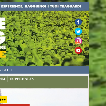
NTATTI
MM
SUPERHALFS
A++