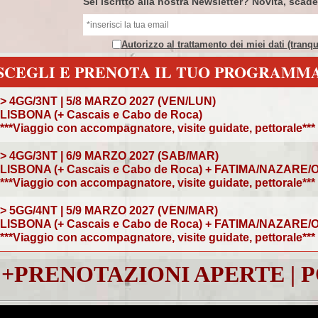
Sei iscritto alla nostra Newsletter? Novità, scad
Autorizzo al trattamento dei miei dati
(tranq
SCEGLI E PRENOTA IL TUO PROGRAMM
> 4GG/3NT | 5/8 MARZO 2027 (VEN/LUN)
LISBONA (+ Cascais e Cabo de Roca)
***Viaggio con accompagnatore, visite guidate, pettorale***
> 4GG/3NT | 6/9 MARZO 2027 (SAB/MAR)
LISBONA (+ Cascais e Cabo de Roca) + FATIMA/NAZARE
***Viaggio con accompagnatore, visite guidate, pettorale***
> 5GG/4NT | 5/9 MARZO 2027 (VEN/MAR)
LISBONA (+ Cascais e Cabo de Roca) + FATIMA/NAZARE
***Viaggio con accompagnatore, visite guidate, pettorale***
+PRENOTAZIONI APERTE | P