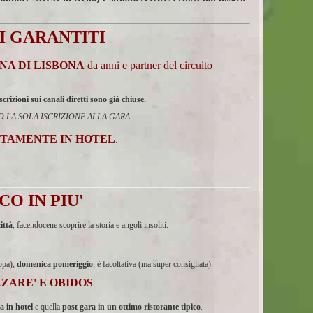
I GARANTITI
ATONA DI LISBONA
da anni e partner del circuito
rizioni sui canali diretti sono già chiuse.
NDIAMO LA SOLA ISCRIZIONE ALLA GARA.
TTAMENTE IN HOTEL
.
O IN PIU'
ittà
, facendocene scoprire la storia e angoli insoliti.
ropa),
domenica pomeriggio
, è facoltativa (ma super consigliata).
NAZARE' E OBIDOS
.
a in hotel
e quella
post gara in un ottimo ristorante tipico
.