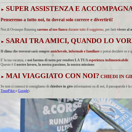
SUPER ASSISTENZA E ACCOMPAG
►
Penseremo a tutto noi, tu dovrai solo correre e divertirti!
Noi di Ovunque Running
saremo al tuo fianco
durante tutto il soggiorno
, per farti
vivere al 
SARAI TRA AMICI, QUANDO LO VOR
►
Il clima che troverai sarà sempre
amichevole, informale e familiare
e potrai decidere se e 
E' la tua vacanza, e
noi faremo di tutto per rendere LA TUA
esperienza indimenticabile
.
Questo è il
nostro lavoro, la nostra passione, la nostra missione
.
MAI VIAGGIATO CON NOI?
CHIEDI IN G
►
Se non ci conosci ti consigliamo di
chiedere in giro
informazioni su di noi, il passaparola è la
TrustPilot
o
Google
).