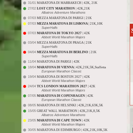
31/01
MARATONA DI MARRAKECH | 42K, 21K
27/02
LOST CITY MARATHON
| 42K,21K
Albatros Adventure Marathons
07/03
MEZZA MARATONA DI PARIGI | 21K
07/03
MEZZA MARATONA DI LISBONA
| 21K,10K
SuperHalfs
07/03
MARATONA DI TOKYO 2027
| 42K
Abbott World Marathon Majors
03/04
MEZZA MARATONA DI PRAGA | 21K
SuperHalfs
04/04
MEZZA MARATONA DI BERLINO
| 21K
SuperHalfs
11/04
MARATONA DI PARIGI | 42K
18/04
MARATONA DI VIENNA
| 42K,21K,5K,Staffetta
European Marathon Classic
19/04
MARATONA DI BOSTON 2027 | 42K
Abbott World Marathon Majors
24/04
TCS LONDON MARATHON 2027
| 42K
Abbott World Marathon Majors
07/05
MARATONA DI COPENHAGEN
| 42K
European Marathon Classic
08/05
MARATONA DI HELSINKI | 42K,21K,63K,5K
15/05
GREAT WALL MARATHON | 42K,21K,8,5K
Albatros Adventure Marathons
23/05
MARATONA DI CAPE TOWN
| 42K
Abbott World Marathon Majors
30/05
MARATONA DI EDIMBURGO | 42K,21K,10K,5K