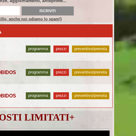
enze, aggiornamenti, anteprime...
uillo, anche noi odiamo lo spam!)
A
programma
prezzi
preventivo/prenota
/OBIDOS
programma
prezzi
preventivo/prenota
/OBIDOS
programma
prezzi
preventivo/prenota
OSTI LIMITATI+