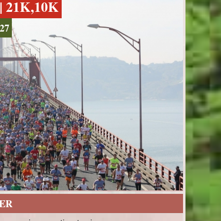
 21K,10K
27
ER