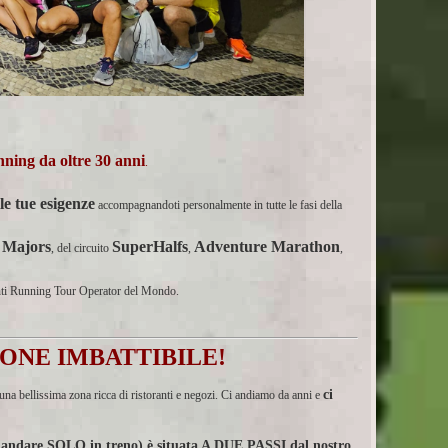
unning da oltre 30 anni
.
le tue esigenze
accompagnandoti personalmente in tutte le fasi della
 Majors
SuperHalfs
Adventure Marathon
, del circuito
,
,
anti Running Tour Operator del Mondo.
IONE IMBATTIBILE!
ci
n una bellissima zona ricca di ristoranti e negozi. Ci andiamo da anni e
 di andare SOLO in treno) è situata A DUE PASSI dal nostro