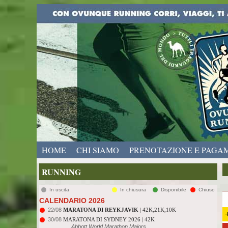
HOME
CHI SIAMO
PRENOTAZIONE E PAGA
RUNNING
In uscita
In chiusura
Disponibile
Chiuso
CALENDARIO 2026
22/08
MARATONA DI REYKJAVIK
| 42K,21K,10K
30/08
MARATONA DI SYDNEY 2026 | 42K
Abbott World Marathon Majors