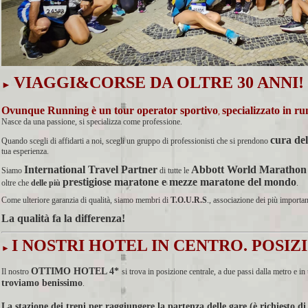
VIAGGI&CORSE DA OLTRE 30 ANNI!
►
Ovunque Running è un
tour operator sportivo
specializzato in r
,
Nasce da una passione, si specializza come professione.
cura del
Quando scegli di affidarti a noi, scegli un gruppo di professionisti che si prendono
tua esperienza.
International Travel Partner
Abbott World Marathon
Siamo
di tutte le
prestigiose maratone e mezze maratone del mondo
oltre che
delle
più
.
Come ulteriore garanzia di qualità, siamo membri di
T.O.U.R.S
., associazione dei più import
La qualità fa la differenza!
I NOSTRI HOTEL IN CENTRO. POSIZ
►
OTTIMO HOTEL 4*
Il nostro
si trova in posizione centrale, a due passi dalla metro e i
troviamo benissimo
.
La stazione dei treni per raggiungere la partenza delle gare (è richiesto