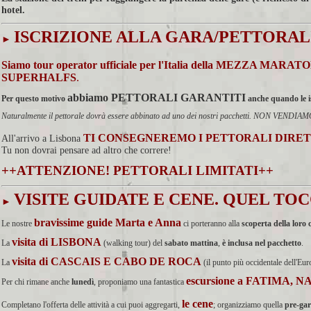
hotel.
ISCRIZIONE ALLA GARA/PETTORAL
►
Siamo tour operator ufficiale per l'Italia della MEZZA MAR
SUPERHALFS
.
abbiamo PETTORALI GARANTITI
Per questo motivo
anche quando le isc
Naturalmente il pettorale dovrà essere abbinato ad uno dei nostri pacchetti. NON VE
TI CONSEGNEREMO I PETTORALI DIRE
All'arrivo a Lisbona
Tu non dovrai pensare ad altro che correre!
++ATTENZIONE! PETTORALI LIMITATI++
VISITE GUIDATE E CENE. QUEL TOCC
►
bravissime guide Marta e Anna
Le nostre
ci porteranno alla
scoperta della loro c
visita di LISBONA
La
(walking tour) del
sabato mattina
,
è inclusa nel pacchetto
.
visita di CASCAIS E CABO DE ROCA
La
(il punto più occidentale dell'Eu
escursione a FATIMA, 
Per chi rimane anche
lunedì
, proponiamo una fantastica
le cene
Completano l'offerta delle attività a cui puoi aggregarti,
; organizziamo quella
pre-gar