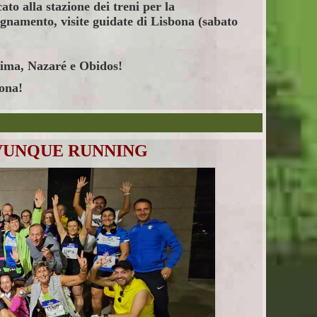
cato alla stazione dei treni per la
pagnamento,
visite guidate di Lisbona (sabato
atima, Nazaré e Obidos!
bona!
VUNQUE RUNNING