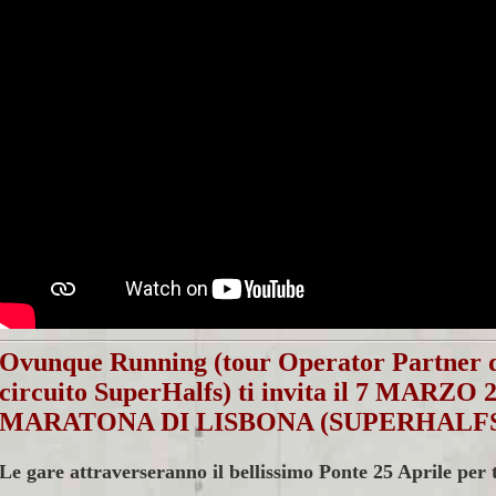
Ovunque Running (t
our Operator Partner d
circuito SuperHalfs)
ti invita il 7 MARZO
MARATONA DI LISBONA (SUPERHALFS) 
Le gare attraverseranno il bellissimo Ponte 25 Aprile per