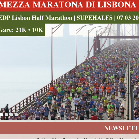
MEZZA MARATONA DI LISBONA |
EDP Lisbon Half Marathon | SUPEHALFS | 07 03 20
Gare: 21K • 10K
NEWSLETT