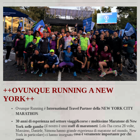
++OVUNQUE RUNNING A NEW
YORK++
Ovunque Running è
International Travel Partner della NEW YORK CITY
.
MARATHON
30 anni di esperienza nel settore viaggi&corse
e
moltissime Maratone di New
(il nostro è uno
staff di maratoneti
: Lolo l'ha corsa 28 volte,
York nelle gambe
Massimo, Daniele, Simona hanno grande esperienza di maratone nel mondo, New
cosa è veramente importante per chi
York in particolare) ci hanno insegnato
corre.