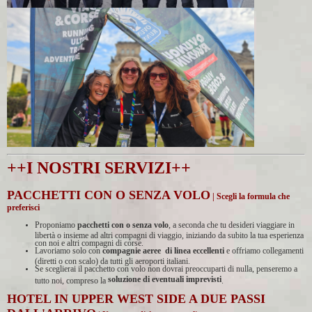
++I NOSTRI SERVIZI++
PACCHETTI CON O SENZA VOLO
| Scegli la formula che
preferisci
Proponiamo
pacchetti con o senza volo
, a seconda che tu desideri viaggiare in
libertà o insieme ad altri compagni di viaggio, iniziando da subito la tua esperienza
con noi e altri compagni di corse.
Lavoriamo solo con
compagnie aeree di linea eccellenti
e offriamo collegamenti
(diretti o con scalo) da tutti gli aeroporti italiani.
Se sceglierai il pacchetto con volo non dovrai preoccuparti di nulla, penseremo a
soluzione di eventuali imprevisti
tutto noi, compreso la
.
HOTEL IN UPPER WEST SIDE A DUE PASSI