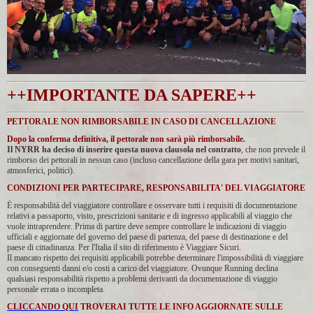
++IMPORTANTE DA SAPERE++
PETTORALE NON RIMBORSABILE IN CASO DI CANCELLAZIONE
Dopo la conferma definitiva, il pettorale non sarà più rimborsabile.
Il NYRR ha deciso di inserire questa nuova clausola nel contratto
, che non prevede il
rimborso dei pettorali in nessun caso (incluso cancellazione della gara per motivi sanitari,
atmosferici, politici).
CONDIZIONI PER PARTECIPARE, RESPONSABILITA' DEL VIAGGIATORE
É responsabilità del viaggiatore controllare e osservare tutti i requisiti di documentazione
relativi a passaporto, visto, prescrizioni sanitarie e di ingresso applicabili al viaggio che
vuole intraprendere. Prima di partire deve sempre controllare le indicazioni di viaggio
ufficiali e aggiornate del governo del paese di partenza, del paese di destinazione e del
paese di cittadinanza. Per l'Italia il sito di riferimento è Viaggiare Sicuri.
Il mancato rispetto dei requisiti applicabili potrebbe determinare l'impossibilità di viaggiare
con conseguenti danni e/o costi a carico del viaggiatore. Ovunque Running declina
qualsiasi responsabilità rispetto a problemi derivanti da documentazione di viaggio
personale errata o incompleta.
CLICCANDO QUI
TROVERAI TUTTE LE INFO AGGIORNATE SULLE