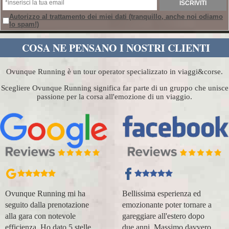
Autorizzo al trattamento dei miei dati
(tranquillo, anche noi odiamo
lo spam!)
COSA NE PENSANO I NOSTRI CLIENTI
Ovunque Running è un tour operator specializzato in viaggi&corse.
Scegliere Ovunque Running significa far parte di un gruppo che unisce
passione per la corsa all'emozione di un viaggio.
Ovunque Running mi ha
Bellissima esperienza ed
seguito dalla prenotazione
emozionante poter tornare a
alla gara con notevole
gareggiare all'estero dopo
efficienza. Ho dato 5 stelle
due anni. Massimo davvero