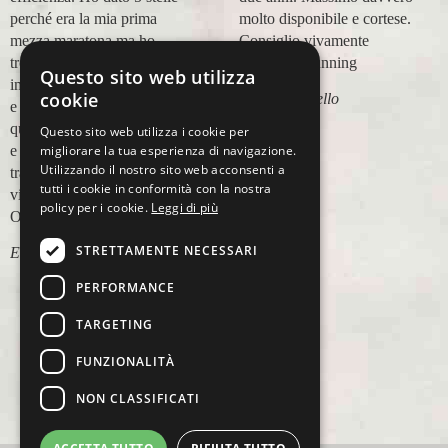
perché era la mia prima
molto disponibile e cortese.
mezza maratona ma ho
Consiglio vivamente
trovato un'assistenza
Ovunque Running
Questo sito web utilizza
impeccabile, non invadente
cookie
Cinzia Fornello
e molto disponibile per
qualsiasi dubbio o necessità
Questo sito web utilizza i cookie per
migliorare la tua esperienza di navigazione.
e questo mi ha dato molta
Utilizzando il nostro sito web acconsenti a
tranquillità. Sicuramente
tutti i cookie in conformità con la nostra
viaggerò ancora con
policy per i cookie.
Leggi di più
Ovunque Running.
STRETTAMENTE NECESSARI
Elisabetta Accardi
PERFORMANCE
TARGETING
FUNZIONALITÀ
NON CLASSIFICATI