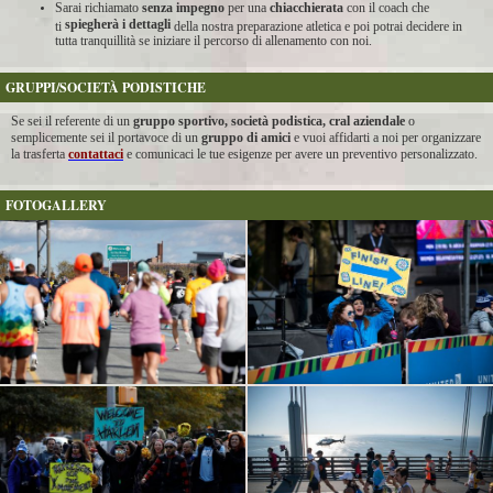
Sarai richiamato
senza impegno
per una
chiacchierata
con il coach che
spiegherà i dettagli
ti
della nostra preparazione atletica e poi potrai decidere in
tutta tranquillità se iniziare il percorso di allenamento con noi.
GRUPPI/SOCIETÀ PODISTICHE
Se sei il referente di un
gruppo sportivo, società podistica, cral aziendale
o
semplicemente sei il portavoce di un
gruppo di amici
e vuoi affidarti a noi per organizzare
la trasferta
contattaci
e comunicaci le tue esigenze per avere un preventivo personalizzato.
FOTOGALLERY