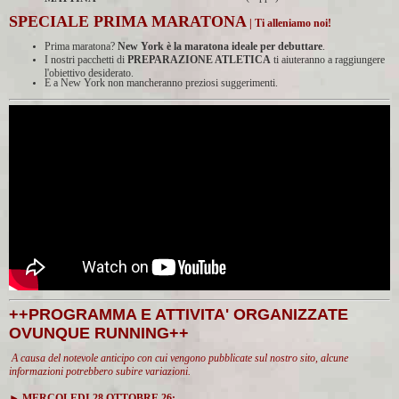
SPECIALE PRIMA MARATONA
| Ti alleniamo noi!
Prima maratona?
New York è la maratona ideale per debuttare
.
I nostri pacchetti di
PREPARAZIONE ATLETICA
ti aiuteranno a raggiungere
l'obiettivo desiderato.
E a New York non mancheranno preziosi suggerimenti.
++PROGRAMMA E ATTIVITA' ORGANIZZATE
OVUNQUE RUNNING++
A causa del notevole anticipo con cui vengono pubblicate sul nostro sito, alcune
informazioni potrebbero subire variazioni.
► MERCOLEDI 28 OTTOBRE 26: