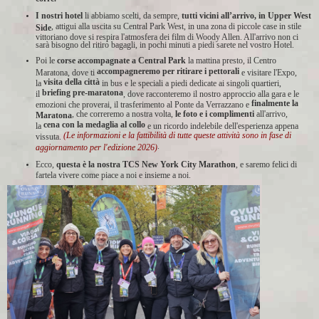
I nostri hotel
li abbiamo scelti, da sempre,
tutti vicini all’arrivo, in Upper West
, attigui alla uscita su Central Park West, in una zona di piccole case in stile
Side
vittoriano dove si respira l'atmosfera dei film di Woody Allen. All'arrivo non ci
sarà bisogno del ritiro bagagli, in pochi minuti a piedi sarete nel vostro Hotel.
Poi le
corse accompagnate a Central Park
la mattina presto, il Centro
accompagneremo per ritirare i pettorali
Maratona, dove ti
e visitare l'Expo,
visita della città
la
in bus e le speciali a piedi dedicate ai singoli quartieri,
briefing pre-maratona
il
, dove racconteremo il nostro approccio alla gara e le
finalmente la
emozioni che proverai, il trasferimento al Ponte da Verrazzano e
, che correremo a nostra volta,
le foto e i complimenti
all'arrivo,
Maratona
cena con la medaglia al collo
la
e un ricordo indelebile dell'esperienza appena
(Le informazioni e la fattibilità di tutte queste attività sono in fase di
vissuta.
.
aggiornamento per l'edizione 2026)
Ecco,
questa è la nostra TCS New York City Marathon
, e saremo felici di
fartela vivere come piace a noi e insieme a noi.