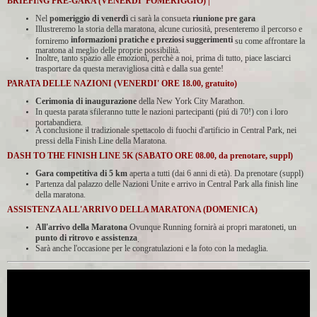
BRIEFING PRE-GARA (VENERDI' POMERIGGIO) |
Nel
pomeriggio di venerdì
ci sarà la consueta
riunione pre gara
Illustreremo la storia della maratona, alcune curiosità, presenteremo il percorso e
informazioni pratiche e preziosi suggerimenti
forniremo
su come affrontare la
maratona al meglio delle proprie possibilità.
Inoltre, tanto spazio alle emozioni, perchè a noi, prima di tutto, piace lasciarci
trasportare da questa meravigliosa città e dalla sua gente!
PARATA DELLE NAZIONI (VENERDI' ORE 18.00, gratuito)
Cerimonia di inaugurazione
della New York City Marathon.
In questa parata sfileranno tutte le nazioni partecipanti (piú di 70!) con i loro
portabandiera.
A conclusione il tradizionale spettacolo di fuochi d'artificio in Central Park, nei
pressi della Finish Line della Maratona.
DASH TO THE FINISH LINE 5K (SABATO ORE 08.00, da prenotare, suppl)
Gara competitiva di 5 km
aperta a tutti (dai 6 anni di età). Da prenotare (suppl)
Partenza dal palazzo delle Nazioni Unite e arrivo in Central Park alla finish line
della maratona.
ASSISTENZA ALL'ARRIVO DELLA MARATONA (DOMENICA)
All'arrivo della Maratona
Ovunque Running fornirà ai propri maratoneti, un
punto di ritrovo e assistenza
.
Sarà anche l'occasione per le congratulazioni e la foto con la medaglia.