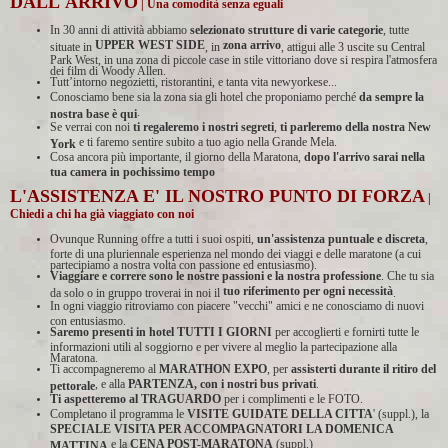
DALL'ARRIVO
| Una comodità senza eguali
In 30 anni di attività abbiamo
selezionato strutture di varie categorie
, tutte
UPPER WEST SIDE
zona arrivo
situate in
, in
, attigui alle 3 uscite su Central
Park West, in una zona di piccole case in stile vittoriano dove si respira l'atmosfera
dei film di Woody Allen.
Tutt’intorno negozietti, ristorantini, e tanta vita newyorkese...
Conosciamo bene sia la zona sia gli hotel che proponiamo perché
da sempre la
.
nostra base è qui
Se verrai con noi
ti regaleremo i nostri segreti
,
ti parleremo della nostra New
e ti faremo sentire subito a tuo agio nella Grande Mela.
York
Cosa ancora più importante, il giorno della Maratona,
dopo l'arrivo sarai nella
tua camera in pochissimo tempo
L'ASSISTENZA E' IL NOSTRO PUNTO DI FORZA
|
Chiedi a chi ha già viaggiato con noi
Ovunque Running offre a tutti i suoi ospiti,
un'assistenza puntuale e discreta
,
forte di una pluriennale esperienza nel mondo dei viaggi e delle maratone (a cui
partecipiamo a nostra volta con passione ed entusiasmo).
Viaggiare e correre sono le nostre passioni e la nostra professione
. Che tu sia
tuo riferimento per ogni necessità
da solo o in gruppo troverai in noi il
.
In ogni viaggio ritroviamo con piacere "vecchi" amici e ne conosciamo di nuovi
con entusiasmo.
Saremo presenti in hotel TUTTI I GIORNI
per accoglierti e fornirti tutte le
informazioni utili al soggiorno e per vivere al meglio la partecipazione alla
Maratona.
Ti accompagneremo al
MARATHON EXPO
, per
assisterti durante il ritiro del
, e alla
PARTENZA, con i nostri bus privati
.
pettorale
Ti aspetteremo al TRAGUARDO
per i complimenti e le FOTO.
Completano il programma le
VISITE GUIDATE DELLA CITTA
' (suppl.), la
SPECIALE VISITA PER ACCOMPAGNATORI LA DOMENICA
e la
CENA POST-MARATONA
(suppl.)
MATTINA