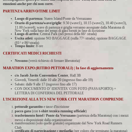
emozioni anche per chi non corre.
PARTENZA/ARRIVO/TIME LIMIT
Luogo di partenza
: Staten Island/Ponte da Verrazzano
Orario di partenza/wave/griglie
: 9.50 (wave1), 10.15 (wave2), 10.40 (wave3),
11.00 (wave4); wave di partenza e griglia verranno assegnate dalla Maratona di
New York sulla base dei tempi di gara forniti in fase di iscrizione
Luogo di arrivo
: Central Park (nei pressi della 66^ strada)
Uscita atleti
: opzione NO BAGGAGE (sulla 77^ strada); opzione BAGGAGE
(81^ e 86^strada)
Tempo limite
: 8 ore
CERTIFICATI MEDICI RICHIESTI
Nessuno
(verrà richiesto di firmare liberatoria)
MARATHON EXPO (RITIRO PETTORALI) | In fase di aggiornamento
c/o Jacob Javits Convention Center
, Hall 3B
Giovedi, Venerdì: dalle 10 alle 20 (ingresso fino alle 19)
Sabato: dalle 9 alle 17 (ingresso fino alle 17)
CON DOCUMENTO D’ IDENTITA’ CON FOTO (PASSAPORTO) +
LETTERA DI CONFERMA DEL PETTORALE
L'ISCRIZIONE ALLA TCS NEW YORK CITY MARATHON COMPRENDE
pettorale garantito
e tasse d'iscrizione
pacco
gara
(con
t-shirt tecnica running ufficiale
)
trasferimento hotel / Ponte da Verrazano
(partenza della Maratona) con i mezzi
messi a disposizione dalla organizzazione
manifestazioni (solo quelle gratuite) organizzate dal New York Road Runners
Club
certificato di partecipazione
e
medaglia
(per coloro che terminano la maratona)