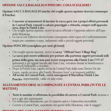
OPZIONE SACCA BAGAGLIO O PONCHO | COSA SCEGLIERE?
Opzione SACCA BAGAGLIO (anche chi sceglie questa opzione riceverà comunque
il Poncho)
Consente ai maratoneti di lasciare la sacca gara con i propri effetti personali
in Central Park venerdì o sabato pmeriggio e ritirarla, sempre nell'apposita
area, dopo la Finish Line.
Chi sceglie questa opzione, riceve la sacca ufficiale e l'apposito adesivo all'Expo
della Maratona.
La sacca con l'adesivo dovrà essere consegnata come sopra ed è sufficientemente
ampia per contenere scarpe, indumenti caldi e piccoli oggetti personali.
Opzione PONCHO (consigliata per tutti gli hotel)
Chi sceglie questa opzione, riceve la
sacca "Official Start Village Bag"
.
L
a sacca può essere utilizzata per portare alla partenza oggetti personali utili
(tutti gli
prima della gara, ma non può essere trasportata alla Finish Line
indumenti o gli oggetti lasciati alla Start Line, verranno donati in beneficenza a
Goodwill Industries o riciclati).
Dopo la Finish Line, rapida uscita da Central Park dalla zona Tavern On the
Green, rapido accesso alla Family Reunion Area" e ai trasporti pubblici.
All'uscita di Central Park, verrà consegnato il Marathon Finish Line
, impermeabile, caldo ed anti-vento.
Poncho
ALLENAMENTI/CORSE ACCOMPAGNATE A CENTRAL PARK (TUTTE LE
MATTINE)
Tutte le mattine vi offriremo la possibilità di correre a Central Park
insieme a
noi e agli altri partecipanti.
Un bellissimo allenamento, per il contesto unico e l'atmosfera incredibile.
Correre a Central Park, soprattutto nei giorni della Maratona, vale il viaggio!