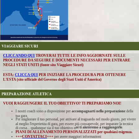
VIAGGIARE SICURI
CLICCANDO QUI
TROVERAI TUTTE LE INFO AGGIORNATE SULLE
PROCEDURE DA SEGUIRE E DOCUMENTI NECESSARI PER ENTRARE
NEGLI STATI UNITI (fonte sito Viaggiare Sicuri)
ESTA:
CLICCA QUI
PER INIZIARE LA PROCEDURA PER OTTENERE
L'ESTA (sito ufficiale del Governo degli Stati Uniti d'America)
PREPARAZIONE ATLETICA
VUOI RAGGIUNGERE IL TUO OBIETTIVO? TI PREPARIAMO NOI!
I nostri coach sono a disposizione per
accompagnarti nella preparazione
della
tua gara.
Per migliorare il tuo personal, per arrivare al traguardo nel modo giusto, per vivere
al meglio l'esperienza di gara, per essere più consapevole, per imparare la tecnica
oi ti aiuteremo a raggiungerlo
di corsa... qualunque sia il tuo obiettivo n
.
PIANI DI ALLENAMENTO PERSONALIZZATI per qualsiasi esigenza.
+++
CONTATTACI
+++
per avere maggiori informazioni