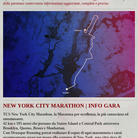
della partenza conterranno informazioni aggiornate, complete e precise.
NEW YORK CITY MARATHON | INFO GARA
TCS New York City Marathon, la Maratona per eccellenza, la più conosciuta ed
emozionante.
42 km e 195 metri che portano da Staten Island a Central Park attraverso
Brooklyn, Queens, Bronx e Manhattan.
Con Ovunque Running potrai realizzare il sogno di ogni maratoneta e sarai
accompagnato quasi per mano alla scoperta di New York, una città ricca di