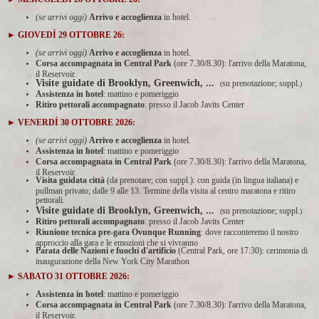
(se arrivi oggi)
Arrivo e accoglienza
in hotel.
► GIOVEDÍ 29 OTTOBRE 26
:
(se arrivi oggi)
Arrivo e accoglienza
in hotel.
Corsa accompagnata in Central Park
(ore 7.30/8.30): l'arrivo della Maratona,
il Reservoir.
Visite guidate di Brooklyn, Greenwich, ...
su prenotazione; suppl.
(
)
Assistenza in hotel
: mattino e pomeriggio
Ritiro pettorali accompagnato
: presso il Jacob Javits Center
► VENERDÍ 30
OTTOBRE
2026:
(se arrivi oggi)
Arrivo e accoglienza
in hotel.
Assistenza in hotel
: mattino e pomeriggio
Corsa accompagnata in Central Park
(ore 7.30/8.30): l'arrivo della Maratona,
il Reservoir.
Visita guidata città
(da prenotare; con suppl.): con guida (in lingua italiana) e
pullman privato; dalle 9 alle 13. Termine della visita al centro maratona e ritiro
pettorali.
Visite guidate di Brooklyn, Greenwich, ...
su prenotazione; suppl.
(
)
Ritiro pettorali accompagnato
: presso il Jacob Javits Center
Riunione tecnica pre-gara Ovunque Running
: dove racconteremo il nostro
approccio alla gara e le emozioni che si vivranno
Parata delle Nazioni e fuochi d'artificio
(Central Park, ore 17:30): cerimonia di
inaugurazione della New York City Marathon
► SABATO 31 OTTOBRE
2026:
Assistenza in hotel
: mattino e pomeriggio
Corsa accompagnata in Central Park
(ore 7.30/8.30): l'arrivo della Maratona,
il Reservoir.