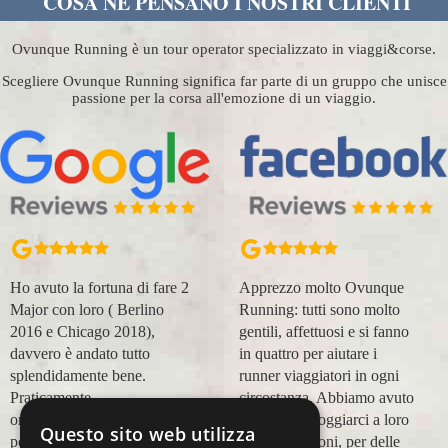
COSA NE PENSANO I NOSTRI CLIENTI
Ovunque Running è un tour operator specializzato in viaggi&corse.
Scegliere Ovunque Running significa far parte di un gruppo che unisce
passione per la corsa all'emozione di un viaggio.
Ho avuto la fortuna di fare 2
Apprezzo molto Ovunque
Major con loro ( Berlino
Running: tutti sono molto
2016 e Chicago 2018),
gentili, affettuosi e si fanno
davvero è andato tutto
in quattro per aiutare i
splendidamente bene.
runner viaggiatori in ogni
Praticamente
circostanza. Abbiamo avuto
organizzazione
modo di appoggiarci a loro
Questo sito web utilizza
perfetta,dalla
in più occasioni, per delle