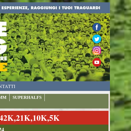
NTATTI
MM
SUPERHALFS
2K,21K,10K,5K
24