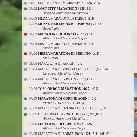
31/01
MARATONA DI MARRAKECH | 42K, 21K
27/02
LOST CITY MARATHON
| 42K,21K
Albatros Adventure Marathons
07/03
MEZZA MARATONA DI PARIGI | 21K
07/03
MEZZA MARATONA DI LISBONA
| 21K,10K
SuperHalfs
07/03
MARATONA DI TOKYO 2027
| 42K
Abbott World Marathon Majors
03/04
MEZZA MARATONA DI PRAGA | 21K
SuperHalfs
04/04
MEZZA MARATONA DI BERLINO
| 21K
SuperHalfs
11/04
MARATONA DI PARIGI | 42K
18/04
MARATONA DI VIENNA | 42K,21K,5K,Staffetta
European Marathon Classic
19/04
MARATONA DI BOSTON 2027 | 42K
Abbott World Marathon Majors
24/04
TCS LONDON MARATHON 2027
| 42K
Abbott World Marathon Majors
07/05
MARATONA DI COPENHAGEN
| 42K
European Marathon Classic
08/05
MARATONA DI HELSINKI | 42K,21K,63K,5K
15/05
GREAT WALL MARATHON | 42K,21K,8,5K
Albatros Adventure Marathons
23/05
MARATONA DI CAPE TOWN
| 42K
Abbott World Marathon Majors
30/05
MARATONA DI EDIMBURGO | 42K,21K,10K,5K