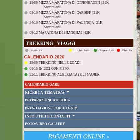
19/09
MEZZA MARATONA DI COPENHAGEN | 21K
SuperHalfs
03/10
MEZZA MARATONA DI CARDIFF | 21K
SuperHalfs
24/10
MEZZA MARATONA DI VALENCIA | 21K
SuperHalfs
05/12
MARATONA DI SHANGHAI | 42K
TREKKING | VIAGGI
In uscita
In chiusura
Disponibile
Chiuso
CALENDARIO 2026
15/09
TREKKING NELLE EGADI
08/10
IN BICI CON PIPPO
21/11
TREKKING ALGERIA TASSILI N'AJJER
CALENDARIO GARE
RICERCA TEMATICA
PREPARAZIONE ATLETICA
PRENOTAZIONE PARCHEGGIO
INFO UTILI E CONTATTI
FOTO/VIDEO GALLERY
PAGAMENTI ONLINE »