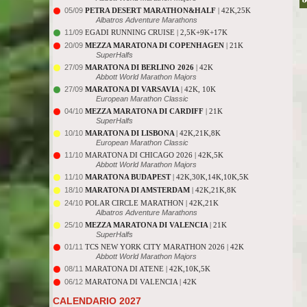
05/09
PETRA DESERT MARATHON&HALF
| 42K,25K
Albatros Adventure Marathons
11/09
EGADI RUNNING CRUISE | 2,5K+9K+17K
20/09
MEZZA MARATONA DI COPENHAGEN
| 21K
SuperHalfs
27/09
MARATONA DI BERLINO 2026
| 42K
Abbott World Marathon Majors
27/09
MARATONA DI VARSAVIA
| 42K, 10K
European Marathon Classic
04/10
MEZZA MARATONA DI CARDIFF
| 21K
SuperHalfs
10/10
MARATONA DI LISBONA
| 42K,21K,8K
European Marathon Classic
11/10
MARATONA DI CHICAGO 2026 | 42K,5K
Abbott World Marathon Majors
11/10
MARATONA BUDAPEST
| 42K,30K,14K,10K,5K
18/10
MARATONA DI AMSTERDAM
| 42K,21K,8K
24/10
POLAR CIRCLE MARATHON | 42K,21K
Albatros Adventure Marathons
25/10
MEZZA MARATONA DI VALENCIA
| 21K
SuperHalfs
01/11
TCS NEW YORK CITY MARATHON 2026 | 42K
Abbott World Marathon Majors
08/11
MARATONA DI ATENE | 42K,10K,5K
06/12
MARATONA DI VALENCIA | 42K
CALENDARIO 2027