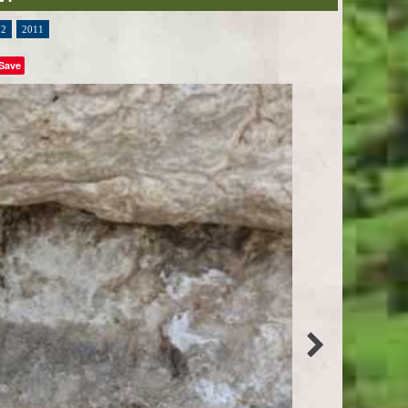
12
2011
Save