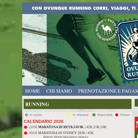
HOME
CHI SIAMO
PRENOTAZIONE E PAGA
RUNNING
In uscita
In chiusura
Disponibile
Chiuso
CALENDARIO 2026
22/08
MARATONA DI REYKJAVIK
| 42K,21K,10K
30/08
MARATONA DI SYDNEY 2026 | 42K
Abbott World Marathon Majors