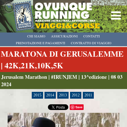
CHI SIAMO
ASSICURAZIONI
CONTATTI
PRENOTAZIONE E PAGAMENTI
CONTRATTO DI VIAGGIO
MARATONA DI GERUSALEMME
| 42K,21K,10K,5K
Jerusalem Marathon | #IRUNJEM | 13^edizione | 08 03
2024
2015
2014
2013
2012
2011
Save