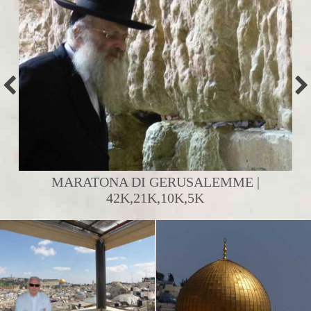
MARATONA DI GERUSALEMME |
42K,21K,10K,5K