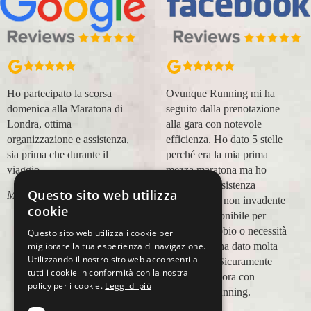
Ho partecipato la scorsa
Ovunque Running mi ha
domenica alla Maratona di
seguito dalla prenotazione
Londra, ottima
alla gara con notevole
organizzazione e assistenza,
efficienza. Ho dato 5 stelle
sia prima che durante il
perché era la mia prima
viaggio.
mezza maratona ma ho
trovato un'assistenza
Questo sito web utilizza
Marco Canigi
impeccabile, non invadente
cookie
e molto disponibile per
qualsiasi dubbio o necessità
Questo sito web utilizza i cookie per
e questo mi ha dato molta
migliorare la tua esperienza di navigazione.
Utilizzando il nostro sito web acconsenti a
tranquillità. Sicuramente
tutti i cookie in conformità con la nostra
viaggerò ancora con
policy per i cookie.
Leggi di più
Ovunque Running.