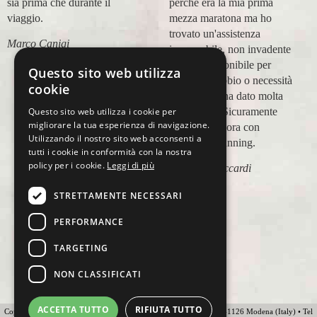
sia prima che durante il
perché era la mia prima
viaggio.
mezza maratona ma ho
trovato un'assistenza
Marco Canigi
impeccabile, non invadente
e molto disponibile per
Questo sito web utilizza
qualsiasi dubbio o necessità
cookie
e questo mi ha dato molta
tranquillità. Sicuramente
Questo sito web utilizza i cookie per
migliorare la tua esperienza di navigazione.
viaggerò ancora con
Utilizzando il nostro sito web acconsenti a
Ovunque Running.
tutti i cookie in conformità con la nostra
policy per i cookie.
Leggi di più
Elisabetta Accardi
STRETTAMENTE NECESSARI
PERFORMANCE
TARGETING
NON CLASSIFICATI
ACCETTA TUTTO
RIFIUTA TUTTO
Copyright 2012 Ovunque Running s.r.l • Strada delle Fornaci 20 • 41126 Modena (Italy) • Tel