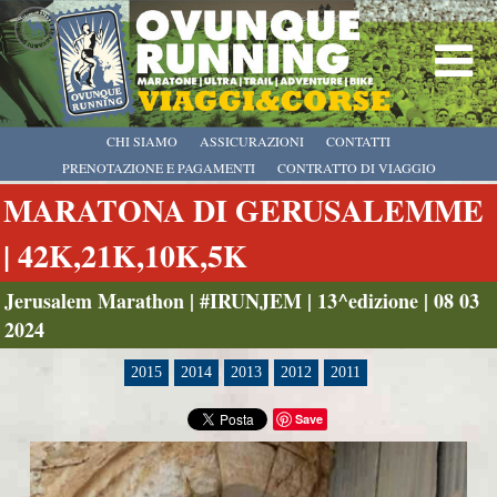
CHI SIAMO
ASSICURAZIONI
CONTATTI
PRENOTAZIONE E PAGAMENTI
CONTRATTO DI VIAGGIO
MARATONA DI GERUSALEMME
| 42K,21K,10K,5K
Jerusalem Marathon | #IRUNJEM | 13^edizione | 08 03
2024
2015
2014
2013
2012
2011
Save