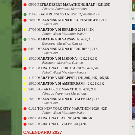
05/09
PETRA DESERT MARATHON&HALF
| 42K,25K
Albatros Adventure Marathons
11/09
EGADI RUNNING CRUISE | 2,5K+9K+17K
«
20/09
MEZZA MARATONA DI COPENHAGEN
| 21K
SuperHalfs
27/09
MARATONA DI BERLINO 2026
| 42K
Abbott World Marathon Majors
27/09
MARATONA DI VARSAVIA
| 42K, 10K
European Marathon Classic
04/10
MEZZA MARATONA DI CARDIFF
| 21K
SuperHalfs
10/10
MARATONA DI LISBONA
| 42K,21K,8K
European Marathon Classic
11/10
MARATONA DI CHICAGO 2026 | 42K,5K
Abbott World Marathon Majors
11/10
MARATONA BUDAPEST
| 42K,30K,14K,10K,5K
18/10
MARATONA DI AMSTERDAM
| 42K,21K,8K
24/10
POLAR CIRCLE MARATHON | 42K,21K
Albatros Adventure Marathons
25/10
MEZZA MARATONA DI VALENCIA
| 21K
SuperHalfs
01/11
TCS NEW YORK CITY MARATHON 2026 | 42K
Abbott World Marathon Majors
08/11
MARATONA DI ATENE | 42K,10K,5K
06/12
MARATONA DI VALENCIA | 42K
«
CALENDARIO 2027