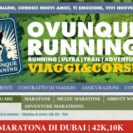
MENTI
CONTRATTO DI VIAGGIO
ASSICURAZIONI
CO
GARE
MARATONE
MEZZE MARATONE
ABBOTT W
ADVENTURE MARATHONS
tte le maratone
Maratona di dubai | 42k,10k
Foto
•
•
MARATONA DI DUBAI | 42K,10K