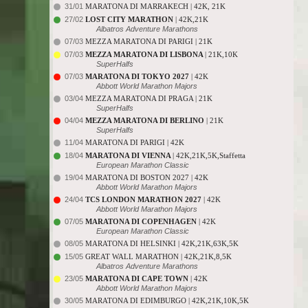
31/01
MARATONA DI MARRAKECH | 42K, 21K
27/02
LOST CITY MARATHON
| 42K,21K
Albatros Adventure Marathons
07/03
MEZZA MARATONA DI PARIGI | 21K
07/03
MEZZA MARATONA DI LISBONA
| 21K,10K
SuperHalfs
07/03
MARATONA DI TOKYO 2027
| 42K
Abbott World Marathon Majors
03/04
MEZZA MARATONA DI PRAGA | 21K
SuperHalfs
04/04
MEZZA MARATONA DI BERLINO
| 21K
SuperHalfs
11/04
MARATONA DI PARIGI | 42K
18/04
MARATONA DI VIENNA
| 42K,21K,5K,Staffetta
European Marathon Classic
19/04
MARATONA DI BOSTON 2027 | 42K
Abbott World Marathon Majors
24/04
TCS LONDON MARATHON 2027
| 42K
Abbott World Marathon Majors
07/05
MARATONA DI COPENHAGEN
| 42K
European Marathon Classic
08/05
MARATONA DI HELSINKI | 42K,21K,63K,5K
15/05
GREAT WALL MARATHON | 42K,21K,8,5K
Albatros Adventure Marathons
23/05
MARATONA DI CAPE TOWN
| 42K
Abbott World Marathon Majors
30/05
MARATONA DI EDIMBURGO | 42K,21K,10K,5K