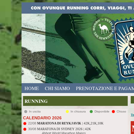
HOME
CHI SIAMO
PRENOTAZIONE E PAGA
RUNNING
In uscita
In chiusura
Disponibile
Chiuso
Tu
CALENDARIO 2026
22/08
MARATONA DI REYKJAVIK
| 42K,21K,10K
30/08
MARATONA DI SYDNEY 2026 | 42K
Abbott World Marathon Majors