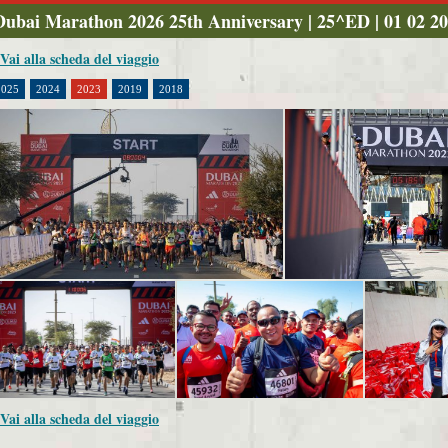
Dubai Marathon 2026 25th Anniversary | 25^ED | 01 02 2
 Vai alla scheda del viaggio
2025
2024
2023
2019
2018
 Vai alla scheda del viaggio