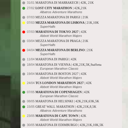
31/01
MARATONA DI MARRAKECH | 42K, 21K
27/02
LOST CITY MARATHON
| 42K,21K
Albatros Adventure Marathons
07/03
MEZZA MARATONA DI PARIGI | 21K
07/03
MEZZA MARATONA DI LISBONA
| 21K,10K
SuperHalfs
07/03
MARATONA DI TOKYO 2027
| 42K
Abbott World Marathon Majors
03/04
MEZZA MARATONA DI PRAGA | 21K
SuperHalfs
04/04
MEZZA MARATONA DI BERLINO
| 21K
SuperHalfs
11/04
MARATONA DI PARIGI | 42K
18/04
MARATONA DI VIENNA | 42K,21K,5K,Staffetta
European Marathon Classic
19/04
MARATONA DI BOSTON 2027 | 42K
Abbott World Marathon Majors
24/04
TCS LONDON MARATHON 2027
| 42K
Abbott World Marathon Majors
07/05
MARATONA DI COPENHAGEN
| 42K
European Marathon Classic
08/05
MARATONA DI HELSINKI | 42K,21K,63K,5K
15/05
GREAT WALL MARATHON | 42K,21K,8,5K
Albatros Adventure Marathons
23/05
MARATONA DI CAPE TOWN
| 42K
Abbott World Marathon Majors
30/05
MARATONA DI EDIMBURGO | 42K,21K,10K,5K