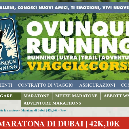
MENTI
CONTRATTO DI VIAGGIO
ASSICURAZIONI
CO
GARE
MARATONE
MEZZE MARATONE
ABBOTT W
ADVENTURE MARATHONS
tte le maratone
Maratona di dubai | 42k,10k
Foto
•
•
MARATONA DI DUBAI | 42K,10K