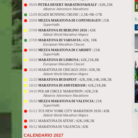
05/09
PETRA DESERT MARATHON&HALF
| 42K,25K
Albatros Adventure Marathons
11/09
EGADI RUNNING CRUISE | 2,5K+9K+17K
«
20/09
MEZZA MARATONA DI COPENHAGEN
| 21K
SuperHalfs
27/09
MARATONA DI BERLINO 2026
| 42K
Abbott World Marathon Majors
27/09
MARATONA DI VARSAVIA
| 42K, 10K
European Marathon Classic
04/10
MEZZA MARATONA DI CARDIFF
| 21K
SuperHalfs
10/10
MARATONA DI LISBONA
| 42K,21K,8K
European Marathon Classic
11/10
MARATONA DI CHICAGO 2026 | 42K,5K
Abbott World Marathon Majors
11/10
MARATONA BUDAPEST
| 42K,30K,14K,10K,5K
18/10
MARATONA DI AMSTERDAM
| 42K,21K,8K
24/10
POLAR CIRCLE MARATHON | 42K,21K
Albatros Adventure Marathons
25/10
MEZZA MARATONA DI VALENCIA
| 21K
SuperHalfs
«
01/11
TCS NEW YORK CITY MARATHON 2026 | 42K
Abbott World Marathon Majors
08/11
MARATONA DI ATENE | 42K,10K,5K
06/12
MARATONA DI VALENCIA | 42K
CALENDARIO 2027