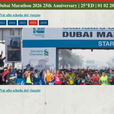
Dubai Marathon 2026 25th Anniversary | 25^ED | 01 02 2
 Vai alla scheda del viaggio
2025
2024
2023
2019
2018
 Vai alla scheda del viaggio