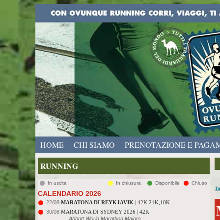
HOME
CHI SIAMO
PRENOTAZIONE E PAGA
RUNNING
In uscita
In chiusura
Disponibile
Chiuso
Tu
CALENDARIO 2026
22/08
MARATONA DI REYKJAVIK
| 42K,21K,10K
30/08
MARATONA DI SYDNEY 2026 | 42K
Abbott World Marathon Majors