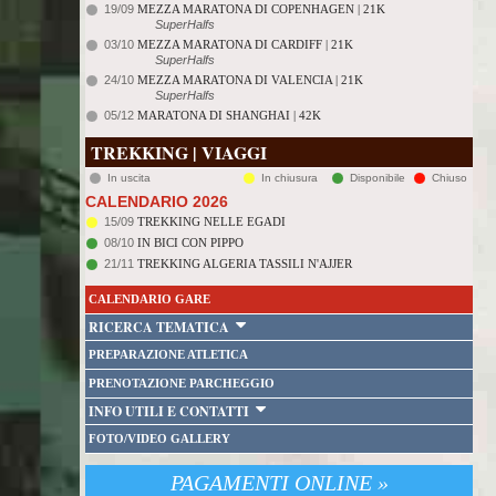
19/09
MEZZA MARATONA DI COPENHAGEN | 21K
SuperHalfs
03/10
MEZZA MARATONA DI CARDIFF | 21K
SuperHalfs
24/10
MEZZA MARATONA DI VALENCIA | 21K
SuperHalfs
05/12
MARATONA DI SHANGHAI | 42K
TREKKING | VIAGGI
In uscita
In chiusura
Disponibile
Chiuso
CALENDARIO 2026
15/09
TREKKING NELLE EGADI
08/10
IN BICI CON PIPPO
21/11
TREKKING ALGERIA TASSILI N'AJJER
CALENDARIO GARE
RICERCA TEMATICA
PREPARAZIONE ATLETICA
PRENOTAZIONE PARCHEGGIO
INFO UTILI E CONTATTI
FOTO/VIDEO GALLERY
PAGAMENTI ONLINE »