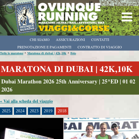
CHI SIAMO
ASSICURAZIONI
CONTATTI
PRENOTAZIONE E PAGAMENTI
CONTRATTO DI VIAGGIO
•
•
Tutte le maratone
Maratona di dubai | 42k,10k
Foto
MARATONA DI DUBAI | 42K,10K
Dubai Marathon 2026 25th Anniversary | 25^ED | 01 02
2026
« Vai alla scheda del viaggio
2025
2024
2023
2019
2018