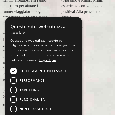
gentili, affettuosi e si fanno
(Massimo e Anna). Prima
in quattro per aiutare i
esperienza con voi molto
runner viaggiatori in ogni
positiva! Alla prossima e
circostanza. Abbiamo avuto
grazie!
modo di appoggiarci a loro
Questo sito web utilizza
Lara Buranti
in più occasioni, per delle
cookie
maratone (NYC18, Praga
19, Valencia 19, Barcellona
Questo sito web utilizza i cookie per
migliorare la tua esperienza di navigazione.
21, NYC 22) e ci siamo
Utilizzando il nostro sito web acconsenti a
affidati a loro per Chicago
tutti i cookie in conformità con la nostra
23 (ottobre) perché
policy per i cookie.
Leggi di più
sappiamo di essere in mano
a persone non solo
STRETTAMENTE NECESSARI
competenti sul running, e
sulle città, ma anche molto
PERFORMANCE
attente alle necessità
TARGETING
personali. Ci sentiamo
ospiti, amici, non clienti
FUNZIONALITÀ
Paolo Pugni
NON CLASSIFICATI