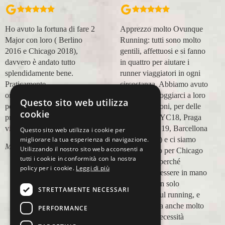
Apprezzo molto Ovunque
Organizzazione perfetta,
Running: tutti sono molto
accompagnatori super
gentili, affettuosi e si fanno
(Massimo e Anna). Prima
in quattro per aiutare i
esperienza con voi molto
runner viaggiatori in ogni
positiva! Alla prossima e
circostanza. Abbiamo avuto
grazie!
modo di appoggiarci a loro
Questo sito web utilizza
Lara Buranti
in più occasioni, per delle
cookie
maratone (NYC18, Praga
19, Valencia 19, Barcellona
Questo sito web utilizza i cookie per
migliorare la tua esperienza di navigazione.
21, NYC 22) e ci siamo
Utilizzando il nostro sito web acconsenti a
affidati a loro per Chicago
tutti i cookie in conformità con la nostra
23 (ottobre) perché
policy per i cookie.
Leggi di più
sappiamo di essere in mano
a persone non solo
STRETTAMENTE NECESSARI
competenti sul running, e
sulle città, ma anche molto
PERFORMANCE
attente alle necessità