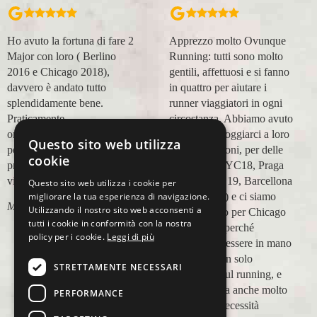
Apprezzo molto Ovunque
Organizzazione perfetta,
Running: tutti sono molto
accompagnatori super
gentili, affettuosi e si fanno
(Massimo e Anna). Prima
in quattro per aiutare i
esperienza con voi molto
runner viaggiatori in ogni
positiva! Alla prossima e
circostanza. Abbiamo avuto
grazie!
modo di appoggiarci a loro
Questo sito web utilizza
Lara Buranti
in più occasioni, per delle
cookie
maratone (NYC18, Praga
19, Valencia 19, Barcellona
Questo sito web utilizza i cookie per
migliorare la tua esperienza di navigazione.
21, NYC 22) e ci siamo
Utilizzando il nostro sito web acconsenti a
affidati a loro per Chicago
tutti i cookie in conformità con la nostra
23 (ottobre) perché
policy per i cookie.
Leggi di più
sappiamo di essere in mano
a persone non solo
STRETTAMENTE NECESSARI
competenti sul running, e
sulle città, ma anche molto
PERFORMANCE
attente alle necessità