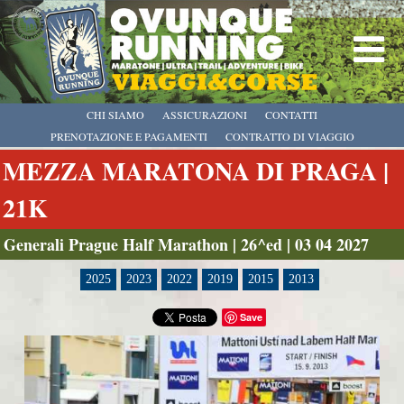
CHI SIAMO
ASSICURAZIONI
CONTATTI
PRENOTAZIONE E PAGAMENTI
CONTRATTO DI VIAGGIO
MEZZA MARATONA DI PRAGA |
21K
Generali Prague Half Marathon | 26^ed | 03 04 2027
2025
2023
2022
2019
2015
2013
Save