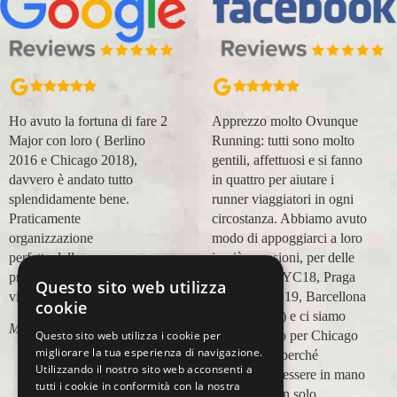
Ho avuto la fortuna di fare 2
Apprezzo molto Ovunque
Major con loro ( Berlino
Running: tutti sono molto
2016 e Chicago 2018),
gentili, affettuosi e si fanno
davvero è andato tutto
in quattro per aiutare i
splendidamente bene.
runner viaggiatori in ogni
Praticamente
circostanza. Abbiamo avuto
organizzazione
modo di appoggiarci a loro
perfetta,dalla
in più occasioni, per delle
prenotazione,mesi prima,al
maratone (NYC18, Praga
Questo sito web utilizza
viaggio.
19, Valencia 19, Barcellona
cookie
21, NYC 22) e ci siamo
Marco Ceseri
affidati a loro per Chicago
Questo sito web utilizza i cookie per
migliorare la tua esperienza di navigazione.
23 (ottobre) perché
Utilizzando il nostro sito web acconsenti a
sappiamo di essere in mano
tutti i cookie in conformità con la nostra
a persone non solo