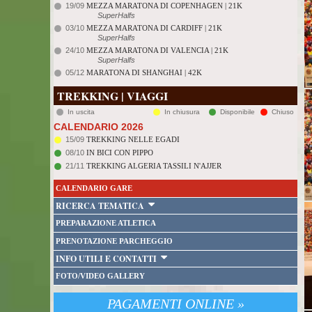
19/09
MEZZA MARATONA DI COPENHAGEN | 21K
SuperHalfs
03/10
MEZZA MARATONA DI CARDIFF | 21K
SuperHalfs
24/10
MEZZA MARATONA DI VALENCIA | 21K
SuperHalfs
05/12
MARATONA DI SHANGHAI | 42K
TREKKING | VIAGGI
In uscita
In chiusura
Disponibile
Chiuso
CALENDARIO 2026
15/09
TREKKING NELLE EGADI
08/10
IN BICI CON PIPPO
21/11
TREKKING ALGERIA TASSILI N'AJJER
CALENDARIO GARE
RICERCA TEMATICA
PREPARAZIONE ATLETICA
PRENOTAZIONE PARCHEGGIO
INFO UTILI E CONTATTI
FOTO/VIDEO GALLERY
PAGAMENTI ONLINE »