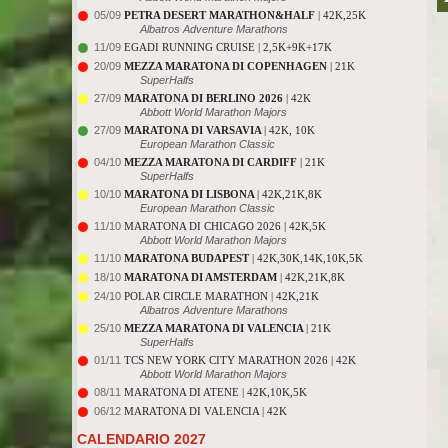
05/09
PETRA DESERT MARATHON&HALF
| 42K,25K
Albatros Adventure Marathons
11/09
EGADI RUNNING CRUISE | 2,5K+9K+17K
20/09
MEZZA MARATONA DI COPENHAGEN
| 21K
SuperHalfs
27/09
MARATONA DI BERLINO 2026
| 42K
Abbott World Marathon Majors
27/09
MARATONA DI VARSAVIA
| 42K, 10K
European Marathon Classic
04/10
MEZZA MARATONA DI CARDIFF
| 21K
SuperHalfs
10/10
MARATONA DI LISBONA
| 42K,21K,8K
European Marathon Classic
11/10
MARATONA DI CHICAGO 2026 | 42K,5K
Abbott World Marathon Majors
11/10
MARATONA BUDAPEST
| 42K,30K,14K,10K,5K
18/10
MARATONA DI AMSTERDAM
| 42K,21K,8K
24/10
POLAR CIRCLE MARATHON | 42K,21K
Albatros Adventure Marathons
25/10
MEZZA MARATONA DI VALENCIA
| 21K
SuperHalfs
01/11
TCS NEW YORK CITY MARATHON 2026 | 42K
Abbott World Marathon Majors
08/11
MARATONA DI ATENE | 42K,10K,5K
06/12
MARATONA DI VALENCIA | 42K
CALENDARIO 2027