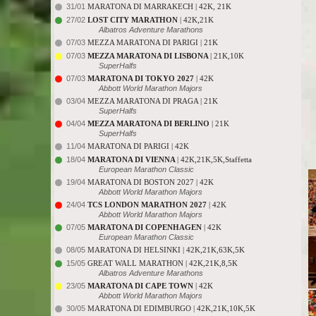
31/01
MARATONA DI MARRAKECH | 42K, 21K
27/02
LOST CITY MARATHON
| 42K,21K
Albatros Adventure Marathons
07/03
MEZZA MARATONA DI PARIGI | 21K
07/03
MEZZA MARATONA DI LISBONA
| 21K,10K
SuperHalfs
07/03
MARATONA DI TOKYO 2027
| 42K
Abbott World Marathon Majors
03/04
MEZZA MARATONA DI PRAGA | 21K
SuperHalfs
04/04
MEZZA MARATONA DI BERLINO
| 21K
SuperHalfs
11/04
MARATONA DI PARIGI | 42K
18/04
MARATONA DI VIENNA
| 42K,21K,5K,Staffetta
European Marathon Classic
19/04
MARATONA DI BOSTON 2027 | 42K
Abbott World Marathon Majors
24/04
TCS LONDON MARATHON 2027
| 42K
Abbott World Marathon Majors
07/05
MARATONA DI COPENHAGEN
| 42K
European Marathon Classic
08/05
MARATONA DI HELSINKI | 42K,21K,63K,5K
15/05
GREAT WALL MARATHON | 42K,21K,8,5K
Albatros Adventure Marathons
23/05
MARATONA DI CAPE TOWN
| 42K
Abbott World Marathon Majors
30/05
MARATONA DI EDIMBURGO | 42K,21K,10K,5K