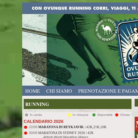
HOME
CHI SIAMO
PRENOTAZIONE E PAGA
RUNNING
In uscita
In chiusura
Disponibile
Chiuso
CALENDARIO 2026
22/08
MARATONA DI REYKJAVIK
| 42K,21K,10K
30/08
MARATONA DI SYDNEY 2026 | 42K
Abbott World Marathon Majors