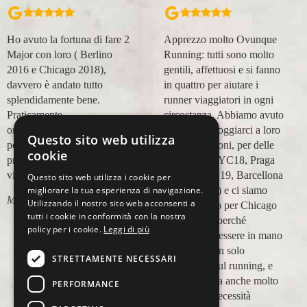
Apprezzo molto Ovunque
Organizzazione perfetta,
Running: tutti sono molto
accompagnatori super
gentili, affettuosi e si fanno
(Massimo e Anna). Prima
in quattro per aiutare i
esperienza con voi molto
runner viaggiatori in ogni
positiva! Alla prossima e
circostanza. Abbiamo avuto
grazie!
modo di appoggiarci a loro
Questo sito web utilizza
Lara Buranti
in più occasioni, per delle
cookie
maratone (NYC18, Praga
19, Valencia 19, Barcellona
Questo sito web utilizza i cookie per
migliorare la tua esperienza di navigazione.
21, NYC 22) e ci siamo
Utilizzando il nostro sito web acconsenti a
affidati a loro per Chicago
tutti i cookie in conformità con la nostra
23 (ottobre) perché
policy per i cookie.
Leggi di più
sappiamo di essere in mano
a persone non solo
STRETTAMENTE NECESSARI
competenti sul running, e
sulle città, ma anche molto
PERFORMANCE
attente alle necessità