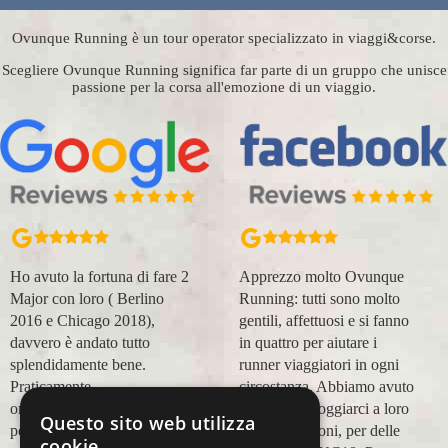
Ovunque Running è un tour operator specializzato in viaggi&corse.
Scegliere Ovunque Running significa far parte di un gruppo che unisce
passione per la corsa all'emozione di un viaggio.
Apprezzo molto Ovunque
Organizzazione perfetta,
Running: tutti sono molto
accompagnatori super
gentili, affettuosi e si fanno
(Massimo e Anna). Prima
in quattro per aiutare i
esperienza con voi molto
runner viaggiatori in ogni
positiva! Alla prossima e
circostanza. Abbiamo avuto
grazie!
modo di appoggiarci a loro
Questo sito web utilizza
Lara Buranti
in più occasioni, per delle
cookie